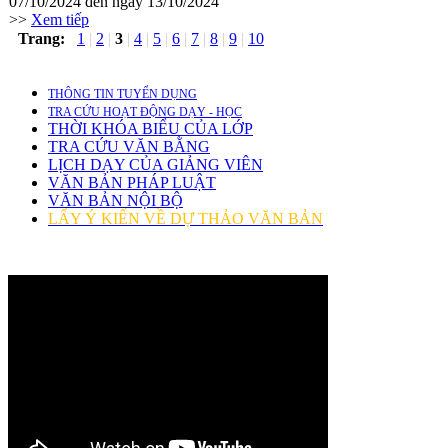
07/10/2024 đến ngày 13/10/2024
>>
Xem tiếp
Trang:
1
|
2
|
3
|
4
|
5
|
6
|
7
|
8
|
9
|
10
THÔNG TIN TUYỂN DỤNG
TRA CỨU HOẠT ĐỘNG DẠY - HỌC
THỜI KHÓA BIỂU CỦA LỚP
TRA CỨU VĂN BẰNG
LỊCH DẠY CỦA GIẢNG VIÊN
VĂN BẢN PHÁP LUẬT
VĂN BẢN NỘI BỘ
LẤY Ý KIẾN VỀ DỰ THẢO VĂN BẢN