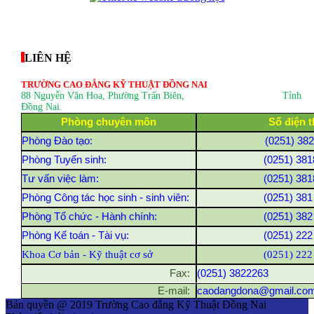
thegioixinh.net
thienhaso.com
LIÊN HỆ
TRƯỜNG CAO ĐẲNG KỸ THUẬT ĐỒNG NAI
88 Nguyễn Văn Hoa, Phường Trấn Biên
, Tỉnh
Đồng Nai.
Phòng chuyên môn
Số điện t
Phòng Đào tạo:
(0251) 38
Phòng Tuyển sinh:
(0251) 381
Tư vấn việc làm:
(0251) 381
Phòng Công tác học sinh - sinh viên:
(0251) 381
Phòng Tổ chức - Hành chính:
(0251) 382
Phòng Kế toán - Tài vụ:
(0251) 222
Khoa Cơ bản - Kỹ thuật cơ sở
(0251) 222
Fax:
(0251) 3822263
E-mail:
caodangdona@gmail.co
Bản quyền @ 2019 Trường Cao đẳng Kỹ Thuật Đồng Nai