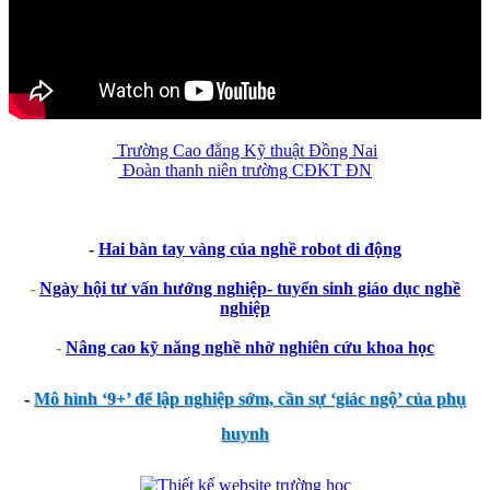
Trường Cao đẳng Kỹ thuật Đồng Nai
Đoàn thanh niên trường CĐKT ĐN
-
Hai bàn tay vàng của nghề robot di động
-
Ngày hội tư vấn hướng nghiệp- tuyển sinh giáo dục nghề
nghiệp
-
Nâng cao kỹ năng nghề nhờ nghiên cứu khoa học
-
Mô hình ‘9+’ để lập nghiệp sớm, cần sự ‘giác ngộ’ của phụ
huynh