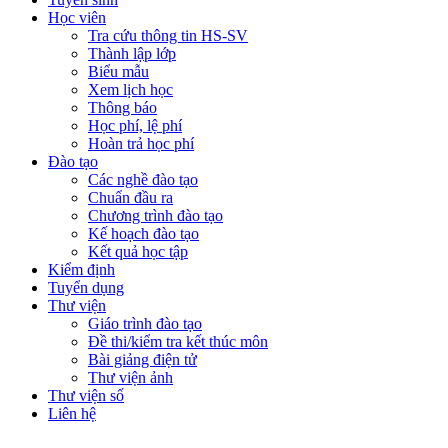
Học viên
Tra cứu thông tin HS-SV
Thành lập lớp
Biểu mẫu
Xem lịch học
Thông báo
Học phí, lệ phí
Hoàn trả học phí
Đào tạo
Các nghề đào tạo
Chuẩn đầu ra
Chương trình đào tạo
Kế hoạch đào tạo
Kết quả học tập
Kiểm định
Tuyển dụng
Thư viện
Giáo trình đào tạo
Đề thi/kiểm tra kết thúc môn
Bài giảng điện tử
Thư viện ảnh
Thư viện số
Liên hệ