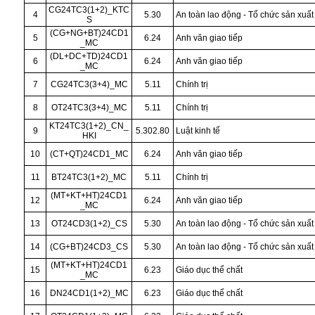
CG24TC3(1+2)_KTC
4
5.30
An toàn lao động - Tổ chức sản xuất
S
(CG+NG+BT)24CD1
5
6.24
Anh văn giao tiếp
_MC
(DL+DC+TD)24CD1
6
6.24
Anh văn giao tiếp
_MC
7
CG24TC3(3+4)_MC
5.11
Chính trị
8
OT24TC3(3+4)_MC
5.11
Chính trị
KT24TC3(1+2)_CN_
9
5.302.80
Luật kinh tế
HKI
10
(CT+QT)24CD1_MC
6.24
Anh văn giao tiếp
11
BT24TC3(1+2)_MC
5.11
Chính trị
(MT+KT+HT)24CD1
12
6.24
Anh văn giao tiếp
_MC
13
OT24CD3(1+2)_CS
5.30
An toàn lao động - Tổ chức sản xuất
14
(CG+BT)24CD3_CS
5.30
An toàn lao động - Tổ chức sản xuất
(MT+KT+HT)24CD1
15
6.23
Giáo dục thể chất
_MC
16
DN24CD1(1+2)_MC
6.23
Giáo dục thể chất