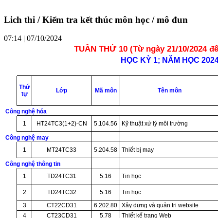
Lich thi / Kiểm tra kết thúc môn học / mô đun
07:14 | 07/10/2024
TUẦN THỨ 10 (Từ ngày 21/10/2024 đế
HỌC KỲ 1; NĂM HỌC 2024 
Thứ
Lớp
Mã môn
Tên môn
tự
Công nghệ hóa
1
HT24TC3(1+2)-CN
5.104.56
Kỹ thuật xử lý môi trường
Công nghệ may
1
MT24TC33
5.204.58
Thiết bị may
Công nghệ thông tin
1
TD24TC31
5.16
Tin học
2
TD24TC32
5.16
Tin học
3
CT22CD31
6.202.80
Xây dựng và quản trị website
4
CT23CD31
5.78
Thiết kế trang Web