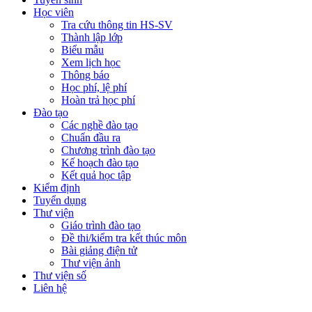
Học viên
Tra cứu thông tin HS-SV
Thành lập lớp
Biểu mẫu
Xem lịch học
Thông báo
Học phí, lệ phí
Hoàn trả học phí
Đào tạo
Các nghề đào tạo
Chuẩn đầu ra
Chương trình đào tạo
Kế hoạch đào tạo
Kết quả học tập
Kiểm định
Tuyển dụng
Thư viện
Giáo trình đào tạo
Đề thi/kiểm tra kết thúc môn
Bài giảng điện tử
Thư viện ảnh
Thư viện số
Liên hệ