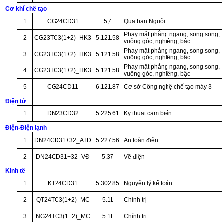
Cơ khí chế tạo
1
CG24CD31
5,4
Qua ban Nguội
Phay mặt phẳng ngang, song song,
2
CG23TC3(1+2)_HK3
5.121.58
vuông góc, nghiêng, bậc
Phay mặt phẳng ngang, song song,
3
CG23TC3(1+2)_HK3
5.121.58
vuông góc, nghiêng, bậc
Phay mặt phẳng ngang, song song,
4
CG23TC3(1+2)_HK3
5.121.58
vuông góc, nghiêng, bậc
5
CG24CD11
6.121.87
Cơ sở Công nghệ chế tạo máy 3
Điện tử
1
DN23CD32
5.225.61
Kỹ thuật cảm biến
Điện-Điện lạnh
1
DN24CD31+32_ATĐ
5.227.56
An toàn điện
2
DN24CD31+32_VĐ
5.37
Vẽ điện
Kinh tế
1
KT24CD31
5.302.85
Nguyên lý kế toán
2
QT24TC3(1+2)_MC
5.11
Chính trị
3
NG24TC3(1+2)_MC
5.11
Chính trị