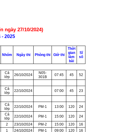
n ngày 27/10/2024)
- 2025
Thời
gian
Sĩ
Nhóm
Ngày thi
Phòng thi
Giờ thi
làm
số
bài
Cả
N05-
26/10/2024
07:45
45
52
lớp
301B
Cả
22/10/2024
07:00
45
23
lớp
Cả
22/10/2024
PM-1
13:00
120
24
lớp
Cả
22/10/2024
PM-1
15:00
120
24
lớp
2
23/10/2024
PM-2
15:00
120
16
1
24/10/2024
PM-1
09:00
120
16