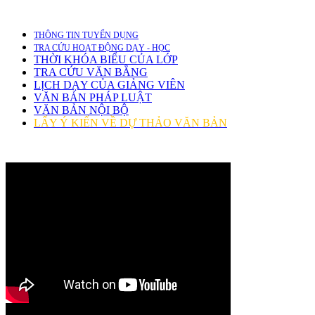
THÔNG TIN TUYỂN DỤNG
TRA CỨU HOẠT ĐỘNG DẠY - HỌC
THỜI KHÓA BIỂU CỦA LỚP
TRA CỨU VĂN BẰNG
LỊCH DẠY CỦA GIẢNG VIÊN
VĂN BẢN PHÁP LUẬT
VĂN BẢN NỘI BỘ
LẤY Ý KIẾN VỀ DỰ THẢO VĂN BẢN