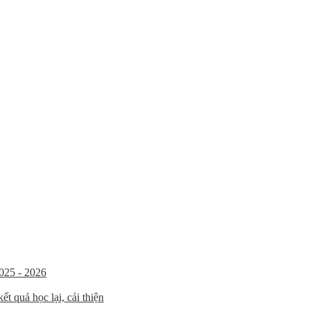
025 - 2026
t quả học lại, cải thiện