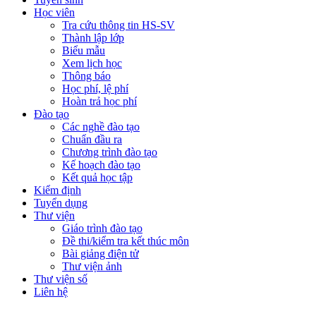
Học viên
Tra cứu thông tin HS-SV
Thành lập lớp
Biểu mẫu
Xem lịch học
Thông báo
Học phí, lệ phí
Hoàn trả học phí
Đào tạo
Các nghề đào tạo
Chuẩn đầu ra
Chương trình đào tạo
Kế hoạch đào tạo
Kết quả học tập
Kiểm định
Tuyển dụng
Thư viện
Giáo trình đào tạo
Đề thi/kiểm tra kết thúc môn
Bài giảng điện tử
Thư viện ảnh
Thư viện số
Liên hệ