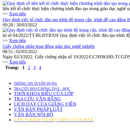
liên kết tổ chức thực hiện chương trình đào tạo trong giáo dục nghề 
>>
Xem tiếp
Quy định việc tổ chức đào tạo trình độ trung cấp, trình độ cao đẳng 
09:28 | 30/03/2022
tư số 04/2022/TT-BLĐTBXH Quy định việc tổ chức đào tạo trình độ tr
>>
Xem tiếp
Giấy chứng nhận hoạt động giáo dục nghề nghiệp
08:51 | 02/03/2022
Ngày 02/3/2022. Giấy chứng nhận số 19/2022/GCNĐKHĐ-TCGDNN của
>>
Xem tiếp
Trang:
1
|
2
|
3
|
4
THÔNG TIN TUYỂN DỤNG
TRA CỨU HOẠT ĐỘNG DẠY - HỌC
THỜI KHÓA BIỂU CỦA LỚP
TRA CỨU VĂN BẰNG
LỊCH DẠY CỦA GIẢNG VIÊN
VĂN BẢN PHÁP LUẬT
VĂN BẢN NỘI BỘ
LẤY Ý KIẾN VỀ DỰ THẢO VĂN BẢN