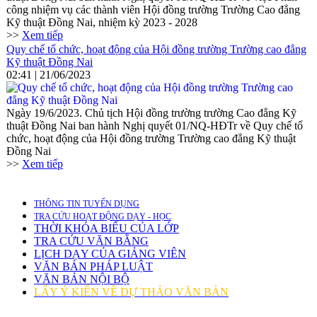
công nhiệm vụ các thành viên Hội đồng trường Trường Cao đẳng
Kỹ thuật Đồng Nai, nhiệm kỳ 2023 - 2028
>>
Xem tiếp
Quy chế tổ chức, hoạt động của Hội đồng trường Trường cao đẳng
Kỹ thuật Đồng Nai
02:41 | 21/06/2023
Ngày 19/6/2023. Chủ tịch Hội đồng trường trường Cao đẳng Kỹ
thuật Đồng Nai ban hành Nghị quyết 01/NQ-HĐTr về Quy chế tổ
chức, hoạt động của Hội đồng trường Trường cao đẳng Kỹ thuật
Đồng Nai
>>
Xem tiếp
THÔNG TIN TUYỂN DỤNG
TRA CỨU HOẠT ĐỘNG DẠY - HỌC
THỜI KHÓA BIỂU CỦA LỚP
TRA CỨU VĂN BẰNG
LỊCH DẠY CỦA GIẢNG VIÊN
VĂN BẢN PHÁP LUẬT
VĂN BẢN NỘI BỘ
LẤY Ý KIẾN VỀ DỰ THẢO VĂN BẢN