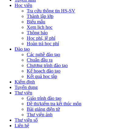
Học viên
Tra cứu thông tin HS-SV
Thành lập lớp
Biểu mẫu
Xem lịch học
Thông báo
Học phí, lệ phí
Hoàn trả học phí
Đào tạo
Các nghề đào tạo
Chuẩn đầu ra
Chương trình đào tạo
Kế hoạch đào tạo
Kết quả học tập
Kiểm định
Tuyển dụng
Thư viện
Giáo trình đào tạo
Đề thi/kiểm tra kết thúc môn
Bài giảng điện tử
Thư viện ảnh
Thư viện số
Liên hệ