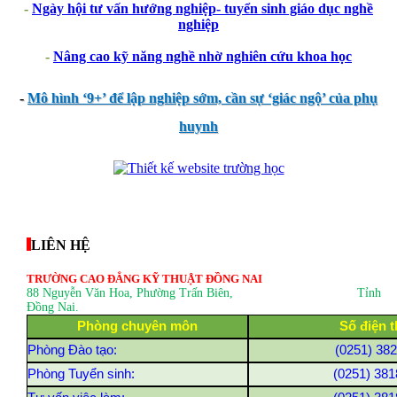
-
Ngày hội tư vấn hướng nghiệp- tuyển sinh giáo dục nghề
nghiệp
-
Nâng cao kỹ năng nghề nhờ nghiên cứu khoa học
-
Mô hình ‘9+’ để lập nghiệp sớm, cần sự ‘giác ngộ’ của phụ
huynh
thegioixinh.net
thienhaso.com
LIÊN HỆ
TRƯỜNG CAO ĐẲNG KỸ THUẬT ĐỒNG NAI
88 Nguyễn Văn Hoa, Phường Trấn Biên
, Tỉnh
Đồng Nai.
Phòng chuyên môn
Số điện t
Phòng Đào tạo:
(0251) 38
Phòng Tuyển sinh:
(0251) 381