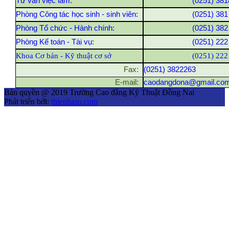
Tư vấn việc làm:
(0251) 381
Phòng Công tác học sinh - sinh viên:
(0251) 381
Phòng Tổ chức - Hành chính:
(0251) 382
Phòng Kế toán - Tài vụ:
(0251) 222
Khoa Cơ bản - Kỹ thuật cơ sở
(0251) 222
Fax:
(0251) 3822263
E-mail:
caodangdona@gmail.co
Bản quyền @ 2019 Trường Cao đẳng Kỹ Thuật Đồng Nai
Phát triển bởi:
thienhaso.com