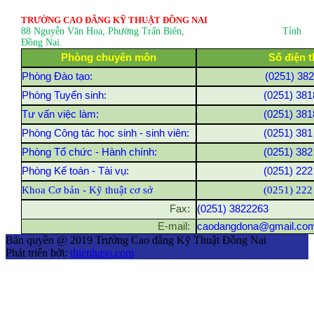
TRƯỜNG CAO ĐẲNG KỸ THUẬT ĐỒNG NAI
88 Nguyễn Văn Hoa, Phường Trấn Biên
, Tỉnh
Đồng Nai.
Phòng chuyên môn
Số điện t
Phòng Đào tạo:
(0251) 38
Phòng Tuyển sinh:
(0251) 381
Tư vấn việc làm:
(0251) 381
Phòng Công tác học sinh - sinh viên:
(0251) 381
Phòng Tổ chức - Hành chính:
(0251) 382
Phòng Kế toán - Tài vụ:
(0251) 222
Khoa Cơ bản - Kỹ thuật cơ sở
(0251) 222
Fax:
(0251) 3822263
E-mail:
caodangdona@gmail.co
Bản quyền @ 2019 Trường Cao đẳng Kỹ Thuật Đồng Nai
Phát triển bởi:
thienhaso.com