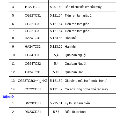
4
BT22TC32
5.201.60
Bảo trì chi tiết, cơ cấu máy
5
CG22TC31
5.121.64
Tiện ren tam giác 1
6
CG22TC31
5.121.64
Tiện ren tam giác 1
7
CG22TC31
5.121.64
Tiện ren tam giác 1
8
HA24TC31
5.123.56
Hàn khí
9
HA24TC32
5.123.56
Hàn khí
10
CG24TC31
5,4
Qua ban Nguội
11
CG24TC32
5,4
Qua ban Nguội
12
OT24TC31
5.43
Qua ban Hàn
13
CG23TC3(3+4)_HK3
5.121.59
Gia công mặt trụ (ngoài, trong)
14
CG22CD31
6.121.87
Cơ sở Công nghệ chế tạo máy 3
Điện tử
1
DN23CD31
5.225.61
Kỹ thuật cảm biến
2
DN23CD31
5.57
Điện tử cơ bản