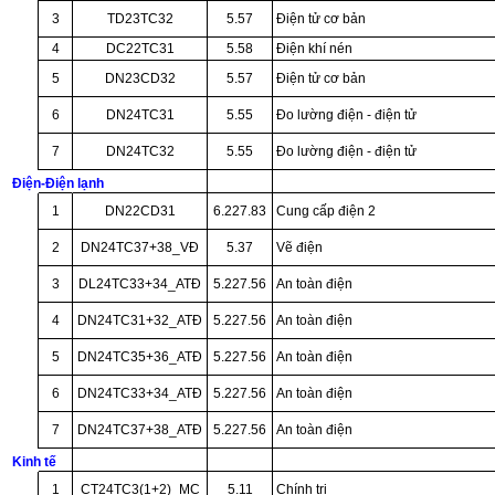
3
TD23TC32
5.57
Điện tử cơ bản
4
DC22TC31
5.58
Điện khí nén
5
DN23CD32
5.57
Điện tử cơ bản
6
DN24TC31
5.55
Đo lường điện - điện tử
7
DN24TC32
5.55
Đo lường điện - điện tử
Điện-Điện lạnh
1
DN22CD31
6.227.83
Cung cấp điện 2
2
DN24TC37+38_VĐ
5.37
Vẽ điện
3
DL24TC33+34_ATĐ
5.227.56
An toàn điện
4
DN24TC31+32_ATĐ
5.227.56
An toàn điện
5
DN24TC35+36_ATĐ
5.227.56
An toàn điện
6
DN24TC33+34_ATĐ
5.227.56
An toàn điện
7
DN24TC37+38_ATĐ
5.227.56
An toàn điện
Kinh tế
1
CT24TC3(1+2)_MC
5.11
Chính trị