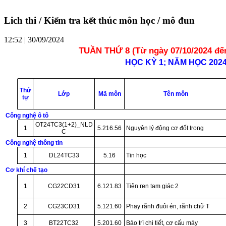
Lich thi / Kiểm tra kết thúc môn học / mô đun
12:52 | 30/09/2024
TUẦN THỨ 8 (Từ ngày 07/10/2024 đến
HỌC KỲ 1; NĂM HỌC 2024 
Thứ
Lớp
Mã môn
Tên môn
tự
Công nghệ ô tô
OT24TC3(1+2)_NLD
1
5.216.56
Nguyên lý động cơ đốt trong
C
Công nghệ thông tin
1
DL24TC33
5.16
Tin học
Cơ khí chế tạo
1
CG22CD31
6.121.83
Tiện ren tam giác 2
2
CG23CD31
5.121.60
Phay rãnh đuôi én, rãnh chữ T
3
BT22TC32
5.201.60
Bảo trì chi tiết, cơ cấu máy