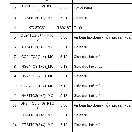
OT23CD3(1+2)_KTC
2
6.36
Cơ kỹ thuật
S
3
OT24TC3(1+2)_MC
5.11
Chính trị
4
KT22TC31
5.302.87
Thuế
DL24TC3(3+4)_KTC
5
5.30
An toàn lao động - Tổ chức sản xuất
S
6
TD24TC3(1+2)_MC
5.11
Chính trị
7
CG24TC3(3+4)_MC
5.13
Giáo dục thể chất
8
NG24TC3(1+2)_MC
5.13
Giáo dục thể chất
9
DN24TC3(7+8)_MC
5.11
Chính trị
10
CG24TC3(1+2)_MC
5.13
Giáo dục thể chất
11
HA24TC3(1+2)_MC
5.13
Giáo dục thể chất
DN24TC3(5+6)_KTC
12
5.30
An toàn lao động - Tổ chức sản xuất
S
13
HT24TC3(3+4)_MC
5.11
Chính trị
14
OT24TC3(3+4)_MC
5.13
Giáo dục thể chất