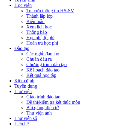
Học viên
Tra cứu thông tin HS-SV
Thành lập lớp
Biểu mẫu
Xem lịch học
Thông báo
Học phí, lệ phí
Hoàn trả học phí
Đào tạo
Các nghề đào tạo
Chuẩn đầu ra
Chương trình đào tạo
Kế hoạch đào tạo
Kết quả học tập
Kiểm định
Tuyển dụng
Thư viện
Giáo trình đào tạo
Đề thi/kiểm tra kết thúc môn
Bài giảng điện tử
Thư viện ảnh
Thư viện số
Liên hệ