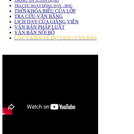
THÔNG TIN TUYỂN DỤNG
TRA CỨU HOẠT ĐỘNG DẠY - HỌC
THỜI KHÓA BIỂU CỦA LỚP
TRA CỨU VĂN BẰNG
LỊCH DẠY CỦA GIẢNG VIÊN
VĂN BẢN PHÁP LUẬT
VĂN BẢN NỘI BỘ
LẤY Ý KIẾN VỀ DỰ THẢO VĂN BẢN