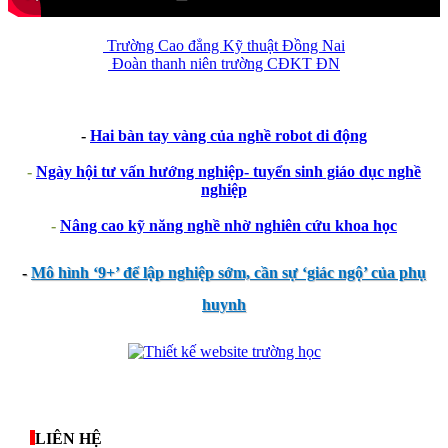
Trường Cao đẳng Kỹ thuật Đồng Nai
Đoàn thanh niên trường CĐKT ĐN
-
Hai bàn tay vàng của nghề robot di động
-
Ngày hội tư vấn hướng nghiệp- tuyển sinh giáo dục nghề
nghiệp
-
Nâng cao kỹ năng nghề nhờ nghiên cứu khoa học
-
Mô hình ‘9+’ để lập nghiệp sớm, cần sự ‘giác ngộ’ của phụ
huynh
thegioixinh.net
thienhaso.com
LIÊN HỆ