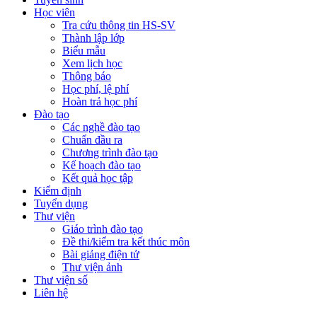
Học viên
Tra cứu thông tin HS-SV
Thành lập lớp
Biểu mẫu
Xem lịch học
Thông báo
Học phí, lệ phí
Hoàn trả học phí
Đào tạo
Các nghề đào tạo
Chuẩn đầu ra
Chương trình đào tạo
Kế hoạch đào tạo
Kết quả học tập
Kiểm định
Tuyển dụng
Thư viện
Giáo trình đào tạo
Đề thi/kiểm tra kết thúc môn
Bài giảng điện tử
Thư viện ảnh
Thư viện số
Liên hệ