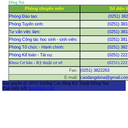
Đồng Nai.
Phòng chuyên môn
Số điện t
Phòng Đào tạo:
(0251) 38
Phòng Tuyển sinh:
(0251) 381
Tư vấn việc làm:
(0251) 381
Phòng Công tác học sinh - sinh viên:
(0251) 381
Phòng Tổ chức - Hành chính:
(0251) 382
Phòng Kế toán - Tài vụ:
(0251) 222
Khoa Cơ bản - Kỹ thuật cơ sở
(0251) 222
Fax:
(0251) 3822263
E-mail:
caodangdona@gmail.co
Bản quyền @ 2019 Trường Cao đẳng Kỹ Thuật Đồng Nai
Phát triển bởi:
thienhaso.com