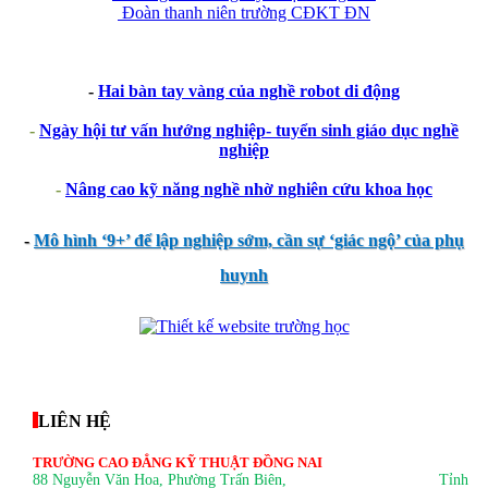
Đoàn thanh niên trường CĐKT ĐN
-
Hai bàn tay vàng của nghề robot di động
-
Ngày hội tư vấn hướng nghiệp- tuyển sinh giáo dục nghề
nghiệp
-
Nâng cao kỹ năng nghề nhờ nghiên cứu khoa học
-
Mô hình ‘9+’ để lập nghiệp sớm, cần sự ‘giác ngộ’ của phụ
huynh
thegioixinh.net
thienhaso.com
LIÊN HỆ
TRƯỜNG CAO ĐẲNG KỸ THUẬT ĐỒNG NAI
88 Nguyễn Văn Hoa, Phường Trấn Biên
, Tỉnh