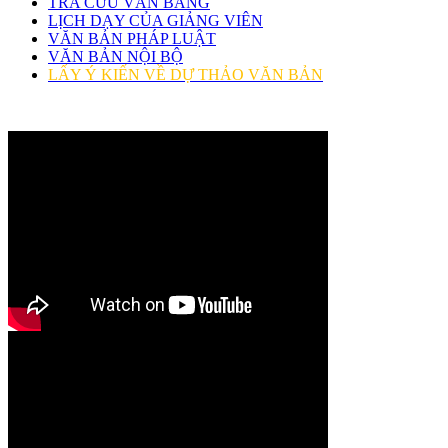
TRA CỨU VĂN BẰNG
LỊCH DẠY CỦA GIẢNG VIÊN
VĂN BẢN PHÁP LUẬT
VĂN BẢN NỘI BỘ
LẤY Ý KIẾN VỀ DỰ THẢO VĂN BẢN