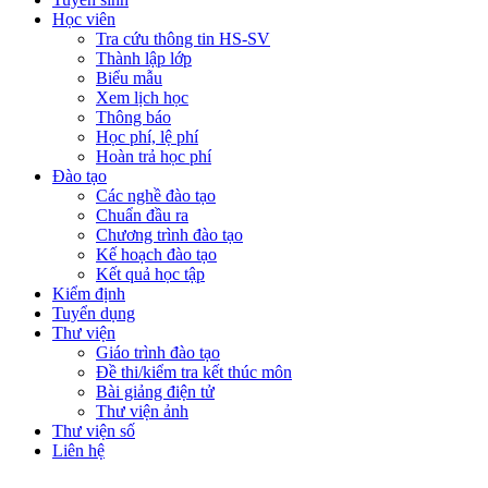
Học viên
Tra cứu thông tin HS-SV
Thành lập lớp
Biểu mẫu
Xem lịch học
Thông báo
Học phí, lệ phí
Hoàn trả học phí
Đào tạo
Các nghề đào tạo
Chuẩn đầu ra
Chương trình đào tạo
Kế hoạch đào tạo
Kết quả học tập
Kiểm định
Tuyển dụng
Thư viện
Giáo trình đào tạo
Đề thi/kiểm tra kết thúc môn
Bài giảng điện tử
Thư viện ảnh
Thư viện số
Liên hệ