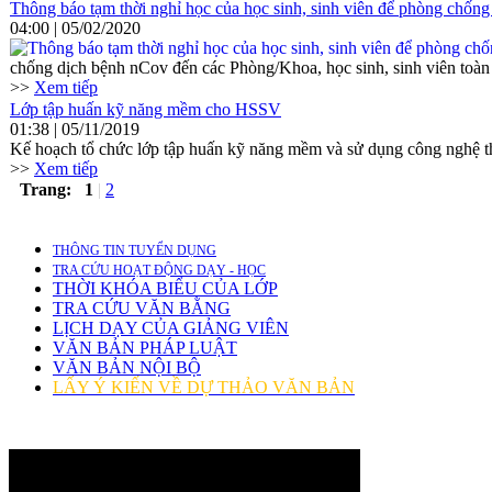
Thông báo tạm thời nghỉ học của học sinh, sinh viên để phòng chốn
04:00 | 05/02/2020
chống dịch bệnh nCov đến các Phòng/Khoa, học sinh, sinh viên toàn
>>
Xem tiếp
Lớp tập huấn kỹ năng mềm cho HSSV
01:38 | 05/11/2019
Kế hoạch tổ chức lớp tập huấn kỹ năng mềm và sử dụng công nghệ thô
>>
Xem tiếp
Trang:
1
|
2
THÔNG TIN TUYỂN DỤNG
TRA CỨU HOẠT ĐỘNG DẠY - HỌC
THỜI KHÓA BIỂU CỦA LỚP
TRA CỨU VĂN BẰNG
LỊCH DẠY CỦA GIẢNG VIÊN
VĂN BẢN PHÁP LUẬT
VĂN BẢN NỘI BỘ
LẤY Ý KIẾN VỀ DỰ THẢO VĂN BẢN