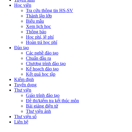
Học viên
Tra cứu thông tin HS-SV
Thành lập lớp
Biểu mẫu
Xem lịch học
Thông báo
Học phí, lệ phí
Hoàn trả học phí
Đào tạo
Các nghề đào tạo
Chuẩn đầu ra
Chương trình đào tạo
Kế hoạch đào tạo
Kết quả học tập
Kiểm định
Tuyển dụng
Thư viện
Giáo trình đào tạo
Đề thi/kiểm tra kết thúc môn
Bài giảng điện tử
Thư viện ảnh
Thư viện số
Liên hệ