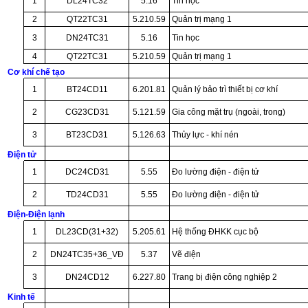
1
DL24TC32
5.16
Tin học
2
QT22TC31
5.210.59
Quản trị mạng 1
3
DN24TC31
5.16
Tin học
4
QT22TC31
5.210.59
Quản trị mạng 1
Cơ khí chế tạo
1
BT24CD11
6.201.81
Quản lý bảo trì thiết bị cơ khí
2
CG23CD31
5.121.59
Gia công mặt trụ (ngoài, trong)
3
BT23CD31
5.126.63
Thủy lực - khí nén
Điện tử
1
DC24CD31
5.55
Đo lường điện - điện tử
2
TD24CD31
5.55
Đo lường điện - điện tử
Điện-Điện lạnh
1
DL23CD(31+32)
5.205.61
Hệ thống ĐHKK cục bộ
2
DN24TC35+36_VĐ
5.37
Vẽ điện
3
DN24CD12
6.227.80
Trang bị điện công nghiệp 2
Kinh tế