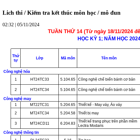
Lich thi / Kiểm tra kết thúc môn học / mô đun
02:32 | 05/11/2024
TUẦN THỨ 14 (Từ ngày 18/11/2024 đế
HỌC KỲ 1; NĂM HỌC 2024 
Thứ
Lớp
Mã môn
Tên môn
tự
Công nghệ hóa
1
HT24TC33
5.104.65
Công nghệ chế biến bánh cơ bản
2
HT24TC34
5.104.65
Công nghệ chế biến bánh cơ bản
Công nghệ may
1
MT22TC31
5.204.65
Thiết kế - May váy, Áo váy
2
MT24TC34
5.204.58
Thiết bị may
Thiết kế trang phục trên phần mềm
3
MT24CD11
6.204.83
Lectra Modaris
Công nghệ thông tin