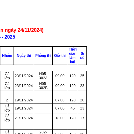
n ngày 24/11/2024)
- 2025
Thời
gian
Sĩ
Nhóm
Ngày thi
Phòng thi
Giờ thi
làm
số
bài
Cả
N05-
23/11/2024
09:00
120
25
lớp
302A
Cả
N05-
23/11/2024
09:00
120
23
lớp
302B
2
19/11/2024
07:00
120
20
Cả
19/11/2024
07:00
45
23
lớp
Cả
21/11/2024
18:00
120
17
lớp
Cả
202-