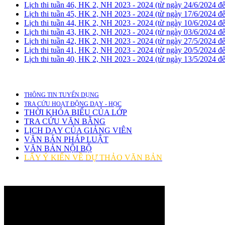
Lịch thi tuần 46, HK 2, NH 2023 - 2024 (từ ngày 24/6/2024 đ
Lịch thi tuần 45, HK 2, NH 2023 - 2024 (từ ngày 17/6/2024 đ
Lịch thi tuần 44, HK 2, NH 2023 - 2024 (từ ngày 10/6/2024 đ
Lịch thi tuần 43, HK 2, NH 2023 - 2024 (từ ngày 03/6/2024 đ
Lịch thi tuần 42, HK 2, NH 2023 - 2024 (từ ngày 27/5/2024 đ
Lịch thi tuần 41, HK 2, NH 2023 - 2024 (từ ngày 20/5/2024 đ
Lịch thi tuần 40, HK 2, NH 2023 - 2024 (từ ngày 13/5/2024 đ
THÔNG TIN TUYỂN DỤNG
TRA CỨU HOẠT ĐỘNG DẠY - HỌC
THỜI KHÓA BIỂU CỦA LỚP
TRA CỨU VĂN BẰNG
LỊCH DẠY CỦA GIẢNG VIÊN
VĂN BẢN PHÁP LUẬT
VĂN BẢN NỘI BỘ
LẤY Ý KIẾN VỀ DỰ THẢO VĂN BẢN