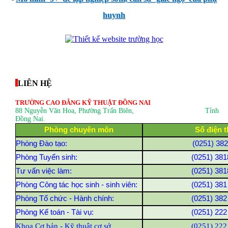
huynh
thegioixinh.net
thienhaso.com
LIÊN HỆ
TRƯỜNG CAO ĐẲNG KỸ THUẬT ĐỒNG NAI
88 Nguyễn Văn Hoa, Phường Trấn Biên
, Tỉnh
Đồng Nai.
Phòng chuyên môn
Số điện t
Phòng Đào tạo:
(0251) 38
Phòng Tuyển sinh:
(0251) 381
Tư vấn việc làm:
(0251) 381
Phòng Công tác học sinh - sinh viên:
(0251) 381
Phòng Tổ chức - Hành chính:
(0251) 382
Phòng Kế toán - Tài vụ:
(0251) 222
Khoa Cơ bản - Kỹ thuật cơ sở
(0251) 222