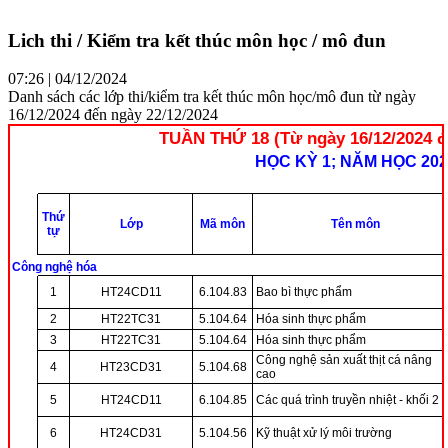
Lich thi / Kiểm tra kết thúc môn học / mô đun
07:26 | 04/12/2024
Danh sách các lớp thi/kiểm tra kết thúc môn học/mô đun từ ngày
16/12/2024 đến ngày 22/12/2024