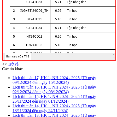
<<
Trở về
Các tin khác
Lịch thi tuần 17, HK 1, NH 2024 - 2025 (Từ ngày
09/12/2024 đến ngày 15/12/2024)
Lịch thi tuần 16, HK 1, NH 2024 - 2025 (Từ ngày
02/12/2024 đến ngày 08/12/2024)
Lịch thi tuần 15, HK 1, NH 2024 - 2025 (Từ ngày
25/11/2024 đến ngày 01/12/2024)
Lịch thi tuần 14, HK 1, NH 2024 - 2025 (Từ ngày
18/11/2024 đến ngày 24/11/2024)
Lịch thi tuần 13, HK 1, NH 2024 - 2025 (Từ ngày