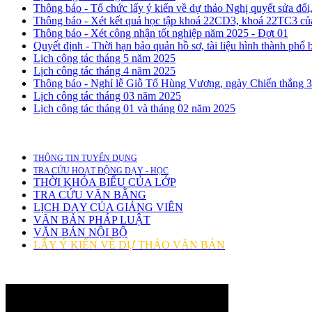
Thông báo - Tổ chức lấy ý kiến về dự thảo Nghị quyết sửa đổ
Thông báo - Xét kết quả học tập khoá 22CD3, khoá 22TC3 của
Thông báo - Xét công nhận tốt nghiệp năm 2025 - Đợt 01
Quyết định - Thời hạn bảo quản hồ sơ, tài liệu hình thành ph
Lịch công tác tháng 5 năm 2025
Lịch công tác tháng 4 năm 2025
Thông báo - Nghỉ lễ Giỗ Tổ Hùng Vương, ngày Chiến thắng 3
Lịch công tác tháng 03 năm 2025
Lịch công tác tháng 01 và tháng 02 năm 2025
THÔNG TIN TUYỂN DỤNG
TRA CỨU HOẠT ĐỘNG DẠY - HỌC
THỜI KHÓA BIỂU CỦA LỚP
TRA CỨU VĂN BẰNG
LỊCH DẠY CỦA GIẢNG VIÊN
VĂN BẢN PHÁP LUẬT
VĂN BẢN NỘI BỘ
LẤY Ý KIẾN VỀ DỰ THẢO VĂN BẢN