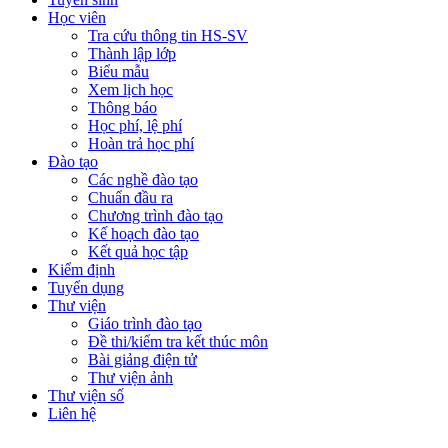
Học viên
Tra cứu thông tin HS-SV
Thành lập lớp
Biểu mẫu
Xem lịch học
Thông báo
Học phí, lệ phí
Hoàn trả học phí
Đào tạo
Các nghề đào tạo
Chuẩn đầu ra
Chương trình đào tạo
Kế hoạch đào tạo
Kết quả học tập
Kiểm định
Tuyển dụng
Thư viện
Giáo trình đào tạo
Đề thi/kiểm tra kết thúc môn
Bài giảng điện tử
Thư viện ảnh
Thư viện số
Liên hệ