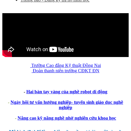
Trường Cao đẳng Kỹ thuật Đồng Nai
Đoàn thanh niên trường CĐKT ĐN
-
Hai bàn tay vàng của nghề robot di động
-
Ngày hội tư vấn hướng nghiệp- tuyển sinh giáo dục nghề
nghiệp
-
Nâng cao kỹ năng nghề nhờ nghiên cứu khoa học