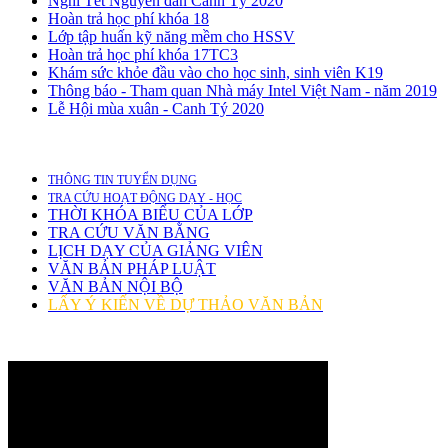
Nghỉ Tết Nguyên đán Canh Tý 2020
Hoàn trả học phí khóa 18
Lớp tập huấn kỹ năng mềm cho HSSV
Hoàn trả học phí khóa 17TC3
Khám sức khỏe đầu vào cho học sinh, sinh viên K19
Thông báo - Tham quan Nhà máy Intel Việt Nam - năm 2019
Lễ Hội mùa xuân - Canh Tý 2020
THÔNG TIN TUYỂN DỤNG
TRA CỨU HOẠT ĐỘNG DẠY - HỌC
THỜI KHÓA BIỂU CỦA LỚP
TRA CỨU VĂN BẰNG
LỊCH DẠY CỦA GIẢNG VIÊN
VĂN BẢN PHÁP LUẬT
VĂN BẢN NỘI BỘ
LẤY Ý KIẾN VỀ DỰ THẢO VĂN BẢN