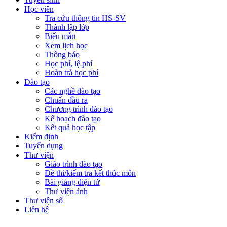
Học viên
Tra cứu thông tin HS-SV
Thành lập lớp
Biểu mẫu
Xem lịch học
Thông báo
Học phí, lệ phí
Hoàn trả học phí
Đào tạo
Các nghề đào tạo
Chuẩn đầu ra
Chương trình đào tạo
Kế hoạch đào tạo
Kết quả học tập
Kiểm định
Tuyển dụng
Thư viện
Giáo trình đào tạo
Đề thi/kiểm tra kết thúc môn
Bài giảng điện tử
Thư viện ảnh
Thư viện số
Liên hệ