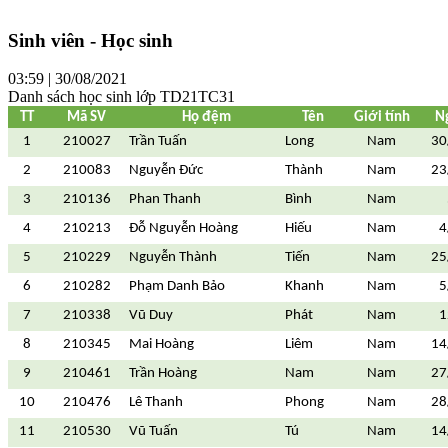
Sinh viên - Học sinh
03:59 | 30/08/2021
Danh sách học sinh lớp TD21TC31
TT
Mã SV
Họ đệm
Tên
Giới tính
N
1
210027
Trần Tuấn
Long
Nam
30
2
210083
Nguyễn Đức
Thành
Nam
23
3
210136
Phan Thanh
Bình
Nam
4
210213
Đỗ Nguyễn Hoàng
Hiếu
Nam
4
5
210229
Nguyễn Thành
Tiến
Nam
25
6
210282
Phạm Danh Bảo
Khanh
Nam
5
7
210338
Vũ Duy
Phát
Nam
1
8
210345
Mai Hoàng
Liêm
Nam
14
9
210461
Trần Hoàng
Nam
Nam
27
10
210476
Lê Thanh
Phong
Nam
28
11
210530
Vũ Tuấn
Tú
Nam
14