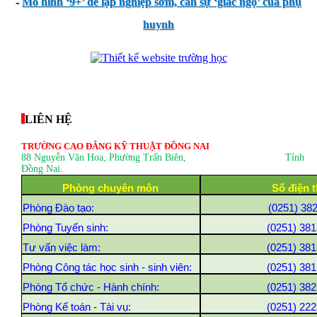
-
Mô hình ‘9+’ để lập nghiệp sớm, cần sự ‘giác ngộ’ của phụ
huynh
thegioixinh.net
thienhaso.com
LIÊN HỆ
TRƯỜNG CAO ĐẲNG KỸ THUẬT ĐỒNG NAI
88 Nguyễn Văn Hoa, Phường Trấn Biên
, Tỉnh
Đồng Nai.
Phòng chuyên môn
Số điện t
Phòng Đào tạo:
(0251) 38
Phòng Tuyển sinh:
(0251) 381
Tư vấn việc làm:
(0251) 381
Phòng Công tác học sinh - sinh viên:
(0251) 381
Phòng Tổ chức - Hành chính:
(0251) 382
Phòng Kế toán - Tài vụ:
(0251) 222