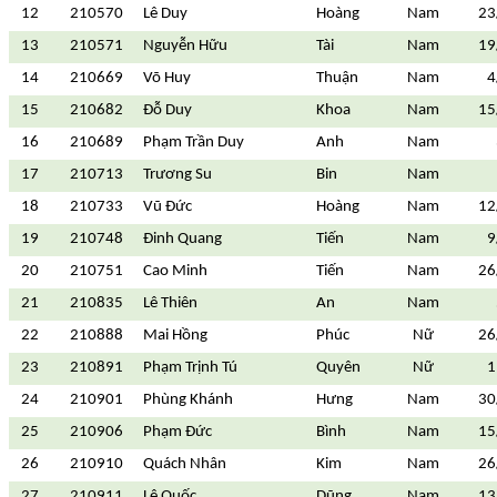
12
210570
Lê Duy
Hoàng
Nam
23
13
210571
Nguyễn Hữu
Tài
Nam
19
14
210669
Võ Huy
Thuận
Nam
4
15
210682
Đỗ Duy
Khoa
Nam
15
16
210689
Phạm Trần Duy
Anh
Nam
17
210713
Trương Su
Bin
Nam
18
210733
Vũ Đức
Hoàng
Nam
12
19
210748
Đinh Quang
Tiến
Nam
9
20
210751
Cao Minh
Tiến
Nam
26
21
210835
Lê Thiên
An
Nam
22
210888
Mai Hồng
Phúc
Nữ
26
23
210891
Phạm Trịnh Tú
Quyên
Nữ
1
24
210901
Phùng Khánh
Hưng
Nam
30
25
210906
Phạm Đức
Bình
Nam
15
26
210910
Quách Nhân
Kim
Nam
26
27
210911
Lê Quốc
Dũng
Nam
13