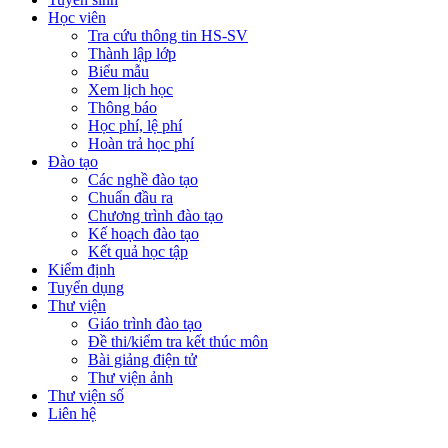
Học viên
Tra cứu thông tin HS-SV
Thành lập lớp
Biểu mẫu
Xem lịch học
Thông báo
Học phí, lệ phí
Hoàn trả học phí
Đào tạo
Các nghề đào tạo
Chuẩn đầu ra
Chương trình đào tạo
Kế hoạch đào tạo
Kết quả học tập
Kiểm định
Tuyển dụng
Thư viện
Giáo trình đào tạo
Đề thi/kiểm tra kết thúc môn
Bài giảng điện tử
Thư viện ảnh
Thư viện số
Liên hệ