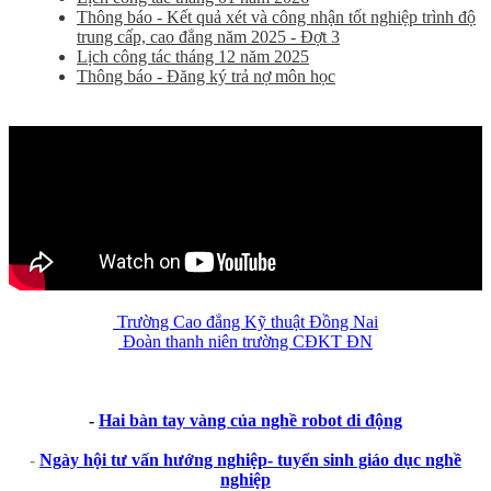
Thông báo - Kết quả xét và công nhận tốt nghiệp trình độ
trung cấp, cao đẳng năm 2025 - Đợt 3
Lịch công tác tháng 12 năm 2025
Thông báo - Đăng ký trả nợ môn học
Trường Cao đẳng Kỹ thuật Đồng Nai
Đoàn thanh niên trường CĐKT ĐN
-
Hai bàn tay vàng của nghề robot di động
-
Ngày hội tư vấn hướng nghiệp- tuyển sinh giáo dục nghề
nghiệp