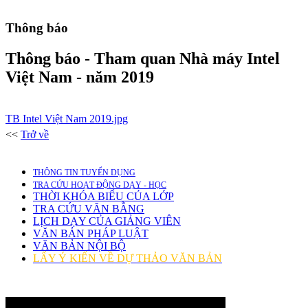
Thông báo
Thông báo - Tham quan Nhà máy Intel
Việt Nam - năm 2019
TB Intel Việt Nam 2019.jpg
<<
Trở về
THÔNG TIN TUYỂN DỤNG
TRA CỨU HOẠT ĐỘNG DẠY - HỌC
THỜI KHÓA BIỂU CỦA LỚP
TRA CỨU VĂN BẰNG
LỊCH DẠY CỦA GIẢNG VIÊN
VĂN BẢN PHÁP LUẬT
VĂN BẢN NỘI BỘ
LẤY Ý KIẾN VỀ DỰ THẢO VĂN BẢN