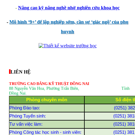
-
Nâng cao kỹ năng nghề nhờ nghiên cứu khoa học
-
Mô hình ‘9+’ để lập nghiệp sớm, cần sự ‘giác ngộ’ của phụ
huynh
thegioixinh.net
thienhaso.com
LIÊN HỆ
TRƯỜNG CAO ĐẲNG KỸ THUẬT ĐỒNG NAI
88 Nguyễn Văn Hoa, Phường Trấn Biên
, Tỉnh
Đồng Nai.
Phòng chuyên môn
Số điện t
Phòng Đào tạo:
(0251) 38
Phòng Tuyển sinh:
(0251) 381
Tư vấn việc làm:
(0251) 381
Phòng Công tác học sinh - sinh viên:
(0251) 381