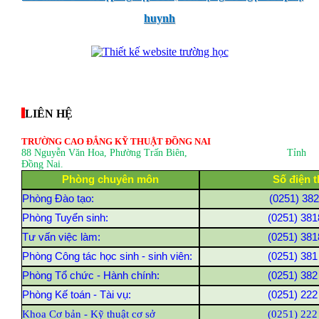
huynh
thegioixinh.net
thienhaso.com
LIÊN HỆ
TRƯỜNG CAO ĐẲNG KỸ THUẬT ĐỒNG NAI
88 Nguyễn Văn Hoa, Phường Trấn Biên
, Tỉnh
Đồng Nai.
Phòng chuyên môn
Số điện t
Phòng Đào tạo:
(0251) 38
Phòng Tuyển sinh:
(0251) 381
Tư vấn việc làm:
(0251) 381
Phòng Công tác học sinh - sinh viên:
(0251) 381
Phòng Tổ chức - Hành chính:
(0251) 382
Phòng Kế toán - Tài vụ:
(0251) 222
Khoa Cơ bản - Kỹ thuật cơ sở
(0251) 222