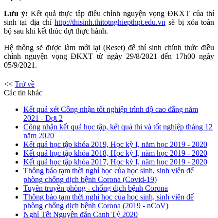
Lưu ý:
Kết quả thực tập điều chỉnh nguyện vọng ĐKXT của thí
sinh tại địa chỉ
http://thisinh.thitotnghiepthpt.edu.vn
sẽ bị xóa toàn
bộ sau khi kết thúc đợt thực hành.
Hệ thống sẽ được làm mới lại (Reset) để thí sinh chính thức điều
chỉnh nguyện vọng ĐKXT từ ngày 29/8/2021 đến 17h00 ngày
05/9/2021.
<<
Trở về
Các tin khác
Kết quả xét Công nhận tốt nghiệp trình độ cao đẳng năm
2021 - Đợt 2
Công nhận kết quả học tập, kết quả thi và tốt nghiệp tháng 12
năm 2020
Kết quả học tập khóa 2019, Học kỳ I, năm học 2019 - 2020
Kết quả học tập khóa 2018, Học kỳ I, năm học 2019 - 2020
Kết quả học tập khóa 2017, Học kỳ I, năm học 2019 - 2020
Thông báo tạm thời nghỉ học của học sinh, sinh viên để
phòng chống dịch bệnh Corona (Covid-19)
Tuyên truyền phòng - chống dịch bệnh Corona
Thông báo tạm thời nghỉ học của học sinh, sinh viên để
phòng chống dịch bệnh Corona (2019 - nCoV)
Nghỉ Tết Nguyên đán Canh Tý 2020