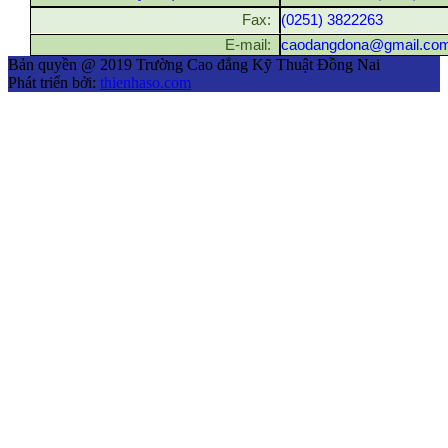
Fax:
(0251) 3822263
E-mail:
caodangdona@gmail.co
Bản quyền @ 2019 Trường Cao đẳng Kỹ Thuật Đồng Nai
Phát triển bởi:
thienhaso.com