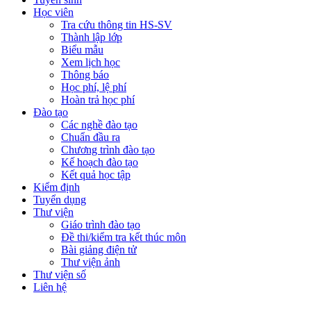
Học viên
Tra cứu thông tin HS-SV
Thành lập lớp
Biểu mẫu
Xem lịch học
Thông báo
Học phí, lệ phí
Hoàn trả học phí
Đào tạo
Các nghề đào tạo
Chuẩn đầu ra
Chương trình đào tạo
Kế hoạch đào tạo
Kết quả học tập
Kiểm định
Tuyển dụng
Thư viện
Giáo trình đào tạo
Đề thi/kiểm tra kết thúc môn
Bài giảng điện tử
Thư viện ảnh
Thư viện số
Liên hệ