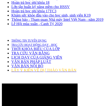
Hoàn trả học phí khóa 18
Lớp tập huấn kỹ năng mềm cho HSSV
Hoàn trả học phí khóa 17TC3
Khám sức khỏe đầu vào cho học sinh, sinh viên K19
Thông báo - Tham quan Nhà máy Intel Việt Nam - năm 2019
Lễ Hội mùa xuân - Canh Tý 2020
THÔNG TIN TUYỂN DỤNG
TRA CỨU HOẠT ĐỘNG DẠY - HỌC
THỜI KHÓA BIỂU CỦA LỚP
TRA CỨU VĂN BẰNG
LỊCH DẠY CỦA GIẢNG VIÊN
VĂN BẢN PHÁP LUẬT
VĂN BẢN NỘI BỘ
LẤY Ý KIẾN VỀ DỰ THẢO VĂN BẢN