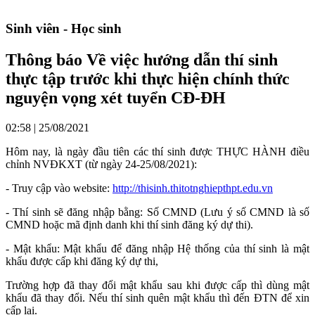
Sinh viên - Học sinh
Thông báo Về việc hướng dẫn thí sinh
thực tập trước khi thực hiện chính thức
nguyện vọng xét tuyển CĐ-ĐH
02:58 | 25/08/2021
Hôm nay, là ngày đầu tiên các thí sinh được THỰC HÀNH điều
chỉnh NVĐKXT (từ ngày 24-25/08/2021):
- Truy cập vào website:
http://thisinh.thitotnghiepthpt.edu.vn
- Thí sinh sẽ đăng nhập bằng: Số CMND (Lưu ý số CMND là số
CMND hoặc mã định danh khi thí sinh đăng ký dự thi).
- Mật khẩu: Mật khẩu để đăng nhập Hệ thống của thí sinh là mật
khẩu được cấp khi đăng ký dự thi,
Trường hợp đã thay đổi mật khẩu sau khi được cấp thì dùng mật
khẩu đã thay đổi. Nếu thí sinh quên mật khẩu thì đến ĐTN để xin
cấp lại.