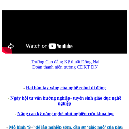
Trường Cao đẳng Kỹ thuật Đồng Nai
Đoàn thanh niên trường CĐKT ĐN
-
Hai bàn tay vàng của nghề robot di động
-
Ngày hội tư vấn hướng nghiệp- tuyển sinh giáo dục nghề
nghiệp
-
Nâng cao kỹ năng nghề nhờ nghiên cứu khoa học
-
Mô hình ‘9+’ để lập nghiệp sớm, cần sự ‘giác ngộ’ của phụ