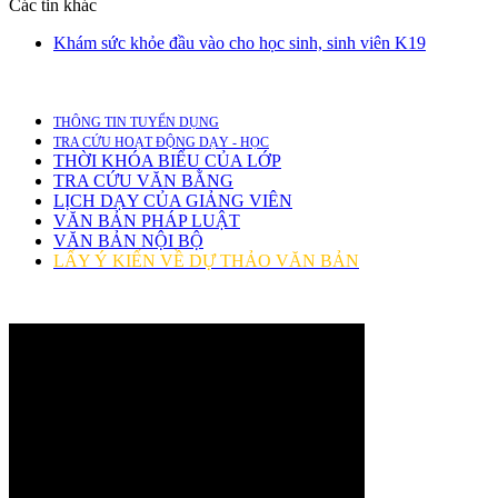
Các tin khác
Khám sức khỏe đầu vào cho học sinh, sinh viên K19
THÔNG TIN TUYỂN DỤNG
TRA CỨU HOẠT ĐỘNG DẠY - HỌC
THỜI KHÓA BIỂU CỦA LỚP
TRA CỨU VĂN BẰNG
LỊCH DẠY CỦA GIẢNG VIÊN
VĂN BẢN PHÁP LUẬT
VĂN BẢN NỘI BỘ
LẤY Ý KIẾN VỀ DỰ THẢO VĂN BẢN