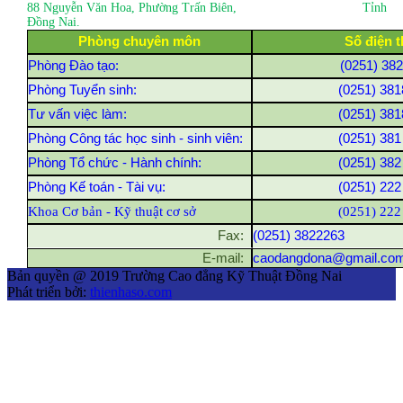
88 Nguyễn Văn Hoa, Phường Trấn Biên
, Tỉnh
Đồng Nai.
Phòng chuyên môn
Số điện t
Phòng Đào tạo:
(0251) 38
Phòng Tuyển sinh:
(0251) 381
Tư vấn việc làm:
(0251) 381
Phòng Công tác học sinh - sinh viên:
(0251) 381
Phòng Tổ chức - Hành chính:
(0251) 382
Phòng Kế toán - Tài vụ:
(0251) 222
Khoa Cơ bản - Kỹ thuật cơ sở
(0251) 222
Fax:
(0251) 3822263
E-mail:
caodangdona@gmail.co
Bản quyền @ 2019 Trường Cao đẳng Kỹ Thuật Đồng Nai
Phát triển bởi:
thienhaso.com