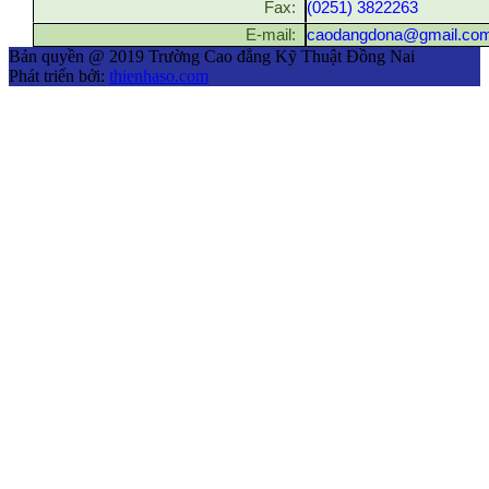
Fax:
(0251) 3822263
E-mail:
caodangdona@gmail.co
Bản quyền @ 2019 Trường Cao đẳng Kỹ Thuật Đồng Nai
Phát triển bởi:
thienhaso.com