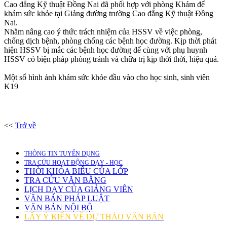
Cao đẳng Kỹ thuật Đồng Nai đã phối hợp với phòng Khám để
khám sức khỏe tại Giảng đường trường Cao đẳng Kỹ thuật Đồng
Nai.
Nhằm nâng cao ý thức trách nhiệm của HSSV về việc phòng,
chống dịch bệnh, phòng chống các bệnh học đường. Kịp thời phát
hiện HSSV bị mắc các bệnh học đường để cùng với phụ huynh
HSSV có biện pháp phòng tránh và chữa trị kịp thời thời, hiệu quả.
Một số hình ảnh khám sức khỏe đầu vào cho học sinh, sinh viên
K19
<<
Trở về
THÔNG TIN TUYỂN DỤNG
TRA CỨU HOẠT ĐỘNG DẠY - HỌC
THỜI KHÓA BIỂU CỦA LỚP
TRA CỨU VĂN BẰNG
LỊCH DẠY CỦA GIẢNG VIÊN
VĂN BẢN PHÁP LUẬT
VĂN BẢN NỘI BỘ
LẤY Ý KIẾN VỀ DỰ THẢO VĂN BẢN