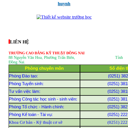
huynh
thegioixinh.net
thienhaso.com
LIÊN HỆ
TRƯỜNG CAO ĐẲNG KỸ THUẬT ĐỒNG NAI
88 Nguyễn Văn Hoa, Phường Trấn Biên
, Tỉnh
Đồng Nai.
Phòng chuyên môn
Số điện t
Phòng Đào tạo:
(0251) 38
Phòng Tuyển sinh:
(0251) 381
Tư vấn việc làm:
(0251) 381
Phòng Công tác học sinh - sinh viên:
(0251) 381
Phòng Tổ chức - Hành chính:
(0251) 382
Phòng Kế toán - Tài vụ:
(0251) 222
Khoa Cơ bản - Kỹ thuật cơ sở
(0251) 222