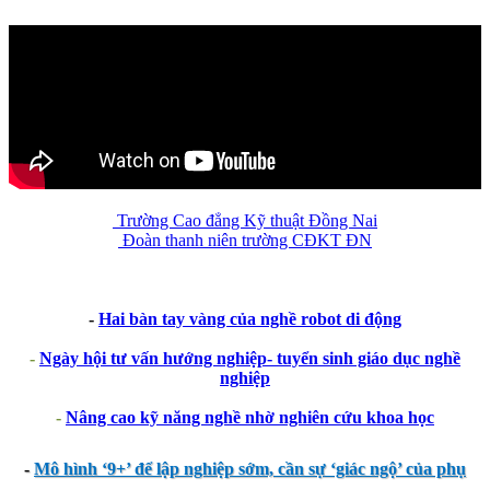
Trường Cao đẳng Kỹ thuật Đồng Nai
Đoàn thanh niên trường CĐKT ĐN
-
Hai bàn tay vàng của nghề robot di động
-
Ngày hội tư vấn hướng nghiệp- tuyển sinh giáo dục nghề
nghiệp
-
Nâng cao kỹ năng nghề nhờ nghiên cứu khoa học
-
Mô hình ‘9+’ để lập nghiệp sớm, cần sự ‘giác ngộ’ của phụ