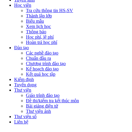
Học viên
Tra cứu thông tin HS-SV
Thành lập lớp
Biểu mẫu
Xem lịch học
Thông báo
Học phí, lệ phí
Hoàn trả học phí
Đào tạo
Các nghề đào tạo
Chuẩn đầu ra
Chương trình đào tạo
Kế hoạch đào tạo
Kết quả học tập
Kiểm định
Tuyển dụng
Thư viện
Giáo trình đào tạo
Đề thi/kiểm tra kết thúc môn
Bài giảng điện tử
Thư viện ảnh
Thư viện số
Liên hệ