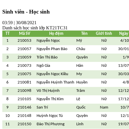
Sinh viên - Học sinh
03:59 | 30/08/2021
Danh sách học sinh lớp KT21TC31
TT
Mã SV
Họ đệm
Tên
Giới tính
Ngày 
1
210053
Nguyễn Ngọc
Mỹ
Nữ
4/1
2
210057
Nguyễn Phan Bảo
Châu
Nữ
30/01
3
210059
Trần Thị Bảo
Quyên
Nữ
1/
4
210073
Ngô Gia
Hân
Nữ
13/07
5
210075
Nguyễn Ngọc Kiều
My
Nữ
30/03
6
210081
Nguyễn Huỳnh Thanh
Huyền
Nữ
4/
7
210098
Võ Thị Huỳnh
Trâm
Nữ
12/12
8
210105
Nguyễn Thị Kim
Lệ
Nữ
17/12
9
210146
San Trí
Quốc
Nam
10/
10
210148
Huỳnh Ngọc Tú
Quyên
Nữ
12/
11
210150
Đào Thị Phương
Linh
Nữ
19/07