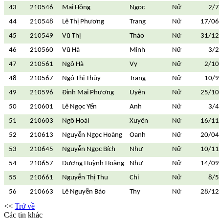
43
210546
Mai Hồng
Ngọc
Nữ
2/
44
210548
Lê Thị Phương
Trang
Nữ
17/06
45
210549
Vũ Thị
Thảo
Nữ
31/12
46
210560
Vũ Hà
Minh
Nữ
3/
47
210561
Ngô Hà
Vy
Nữ
2/1
48
210567
Ngô Thị Thùy
Trang
Nữ
10/
49
210596
Đinh Mai Phương
Uyên
Nữ
25/10
50
210601
Lê Ngọc Yến
Anh
Nữ
3/
51
210603
Ngô Hoài
Xuyên
Nữ
16/11
52
210613
Nguyễn Ngọc Hoàng
Oanh
Nữ
20/04
53
210645
Nguyễn Ngọc Bích
Như
Nữ
10/11
54
210657
Dương Huỳnh Hoàng
Như
Nữ
14/09
55
210661
Nguyễn Thị Thu
Chi
Nữ
8/
56
210663
Lê Nguyễn Bảo
Thy
Nữ
28/12
<<
Trở về
Các tin khác