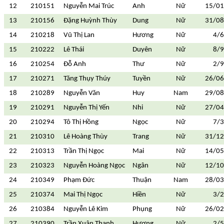
12
210151
Nguyễn Mai Trúc
Anh
Nữ
15/01
13
210156
Đặng Huỳnh Thùy
Dung
Nữ
31/08
14
210218
Vũ Thị Lan
Hương
Nữ
4/
15
210222
Lê Thái
Duyên
Nữ
8/
16
210254
Đỗ Anh
Thư
Nữ
2/
17
210271
Tăng Thụy Thúy
Tuyền
Nữ
26/06
18
210289
Nguyễn Văn
Huy
Nam
29/08
19
210291
Nguyễn Thị Yến
Nhi
Nữ
27/04
20
210294
Tô Thị Hồng
Ngọc
Nữ
7/
21
210310
Lê Hoàng Thùy
Trang
Nữ
31/12
22
210313
Trần Thị Ngọc
Mai
Nữ
14/05
23
210323
Nguyễn Hoàng Ngọc
Ngân
Nữ
12/10
24
210349
Phạm Đức
Thuận
Nam
28/03
25
210374
Mai Thị Ngọc
Hiền
Nữ
3/
26
210384
Nguyễn Lê Kim
Phụng
Nữ
26/02
27
210390
Trần Xuân Thanh
Hương
Nữ
2/