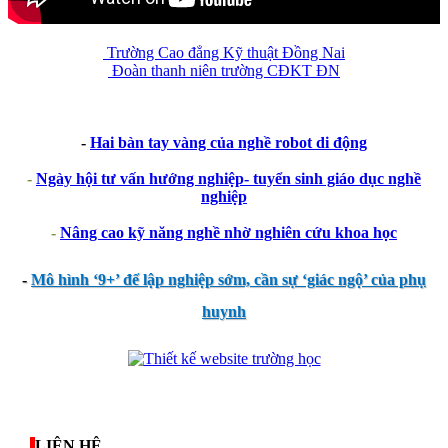
Trường Cao đẳng Kỹ thuật Đồng Nai
Đoàn thanh niên trường CĐKT ĐN
-
Hai bàn tay vàng của nghề robot di động
-
Ngày hội tư vấn hướng nghiệp- tuyển sinh giáo dục nghề
nghiệp
-
Nâng cao kỹ năng nghề nhờ nghiên cứu khoa học
-
Mô hình ‘9+’ để lập nghiệp sớm, cần sự ‘giác ngộ’ của phụ
huynh
thegioixinh.net
thienhaso.com
LIÊN HỆ