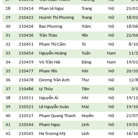
28
210414
Phan Lê Ngọc
Trang
Nữ
25/01
29
210422
Huỳnh Thị Phương
Trang
Nữ
18/02
30
210426
Bao Phương
Trâm
Nữ
18/06
31
210436
Trần Thảo
Yến
Nữ
22/04
32
210451
Phạm Thị Cẩm
Tú
Nữ
8/1
33
210454
Nguyễn Hoàng
Tuấn
Nam
11/
34
210459
Vũ Trần Hải
Đăng
Nam
19/01
35
210477
Phạm Yến
Nhi
Nữ
20/10
36
210478
Dương Trần Anh
Thư
Nữ
12/
37
210486
Lý Thủy
Tiên
Nữ
3/
38
210511
Nguyễn Ái
Nhi
Nữ
19/12
39
210521
Lê Nguyễn Xuân
Mai
Nữ
19/10
40
210527
Phạm Quang Thanh
Huyền
Nữ
21/07
41
210544
Phạm Ngọc
Linh
Nữ
19/01
42
210545
Hà Trương Mỹ
Linh
Nữ
16/10