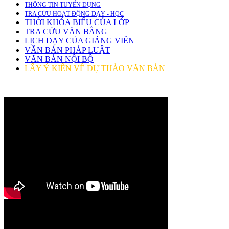
THÔNG TIN TUYỂN DỤNG
TRA CỨU HOẠT ĐỘNG DẠY - HỌC
THỜI KHÓA BIỂU CỦA LỚP
TRA CỨU VĂN BẰNG
LỊCH DẠY CỦA GIẢNG VIÊN
VĂN BẢN PHÁP LUẬT
VĂN BẢN NỘI BỘ
LẤY Ý KIẾN VỀ DỰ THẢO VĂN BẢN