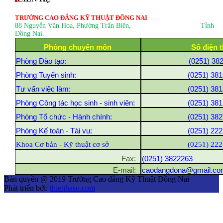
TRƯỜNG CAO ĐẲNG KỸ THUẬT ĐỒNG NAI
88 Nguyễn Văn Hoa, Phường Trấn Biên
, Tỉnh
Đồng Nai.
Phòng chuyên môn
Số điện t
Phòng Đào tạo:
(0251) 38
Phòng Tuyển sinh:
(0251) 381
Tư vấn việc làm:
(0251) 381
Phòng Công tác học sinh - sinh viên:
(0251) 381
Phòng Tổ chức - Hành chính:
(0251) 382
Phòng Kế toán - Tài vụ:
(0251) 222
Khoa Cơ bản - Kỹ thuật cơ sở
(0251) 222
Fax:
(0251) 3822263
E-mail:
caodangdona@gmail.co
Bản quyền @ 2019 Trường Cao đẳng Kỹ Thuật Đồng Nai
Phát triển bởi:
thienhaso.com