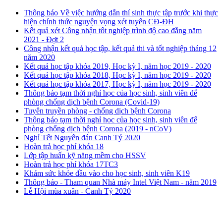
Thông báo Về việc hướng dẫn thí sinh thực tập trước khi thực
hiện chính thức nguyện vọng xét tuyển CĐ-ĐH
Kết quả xét Công nhận tốt nghiệp trình độ cao đẳng năm
2021 - Đợt 2
Công nhận kết quả học tập, kết quả thi và tốt nghiệp tháng 12
năm 2020
Kết quả học tập khóa 2019, Học kỳ I, năm học 2019 - 2020
Kết quả học tập khóa 2018, Học kỳ I, năm học 2019 - 2020
Kết quả học tập khóa 2017, Học kỳ I, năm học 2019 - 2020
Thông báo tạm thời nghỉ học của học sinh, sinh viên để
phòng chống dịch bệnh Corona (Covid-19)
Tuyên truyền phòng - chống dịch bệnh Corona
Thông báo tạm thời nghỉ học của học sinh, sinh viên để
phòng chống dịch bệnh Corona (2019 - nCoV)
Nghỉ Tết Nguyên đán Canh Tý 2020
Hoàn trả học phí khóa 18
Lớp tập huấn kỹ năng mềm cho HSSV
Hoàn trả học phí khóa 17TC3
Khám sức khỏe đầu vào cho học sinh, sinh viên K19
Thông báo - Tham quan Nhà máy Intel Việt Nam - năm 2019
Lễ Hội mùa xuân - Canh Tý 2020