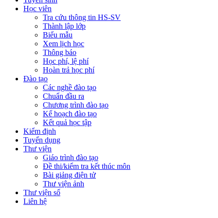
Học viên
Tra cứu thông tin HS-SV
Thành lập lớp
Biểu mẫu
Xem lịch học
Thông báo
Học phí, lệ phí
Hoàn trả học phí
Đào tạo
Các nghề đào tạo
Chuẩn đầu ra
Chương trình đào tạo
Kế hoạch đào tạo
Kết quả học tập
Kiểm định
Tuyển dụng
Thư viện
Giáo trình đào tạo
Đề thi/kiểm tra kết thúc môn
Bài giảng điện tử
Thư viện ảnh
Thư viện số
Liên hệ