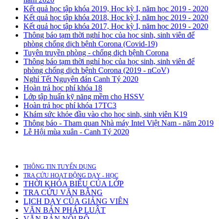
Kết quả học tập khóa 2019, Học kỳ I, năm học 2019 - 2020
Kết quả học tập khóa 2018, Học kỳ I, năm học 2019 - 2020
Kết quả học tập khóa 2017, Học kỳ I, năm học 2019 - 2020
Thông báo tạm thời nghỉ học của học sinh, sinh viên để
phòng chống dịch bệnh Corona (Covid-19)
Tuyên truyền phòng - chống dịch bệnh Corona
Thông báo tạm thời nghỉ học của học sinh, sinh viên để
phòng chống dịch bệnh Corona (2019 - nCoV)
Nghỉ Tết Nguyên đán Canh Tý 2020
Hoàn trả học phí khóa 18
Lớp tập huấn kỹ năng mềm cho HSSV
Hoàn trả học phí khóa 17TC3
Khám sức khỏe đầu vào cho học sinh, sinh viên K19
Thông báo - Tham quan Nhà máy Intel Việt Nam - năm 2019
Lễ Hội mùa xuân - Canh Tý 2020
THÔNG TIN TUYỂN DỤNG
TRA CỨU HOẠT ĐỘNG DẠY - HỌC
THỜI KHÓA BIỂU CỦA LỚP
TRA CỨU VĂN BẰNG
LỊCH DẠY CỦA GIẢNG VIÊN
VĂN BẢN PHÁP LUẬT
VĂN BẢN NỘI BỘ