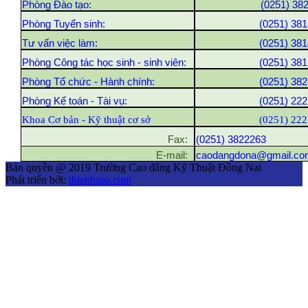
Phòng Đào tạo:
(0251) 38
Phòng Tuyển sinh:
(0251) 381
Tư vấn việc làm:
(0251) 381
Phòng Công tác học sinh - sinh viên:
(0251) 381
Phòng Tổ chức - Hành chính:
(0251) 382
Phòng Kế toán - Tài vụ:
(0251) 222
Khoa Cơ bản - Kỹ thuật cơ sở
(0251) 222
Fax:
(0251) 3822263
E-mail:
caodangdona@gmail.co
Bản quyền @ 2019 Trường Cao đẳng Kỹ Thuật Đồng Nai
Phát triển bởi:
thienhaso.com