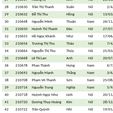
28
210630
Trần Thị Thanh
Xuân
Nữ
2/4
29
210632
Đỗ Thị Thu
Hồng
Nữ
13/03
30
210648
Nguyễn Minh
Thuận
Nam
26/11
31
210650
Huỳnh Thị Thanh
Đào
Nữ
27/07
32
210655
Hồ Ngọc Khánh
Như
Nữ
17/06
33
210656
Trương Thị Thu
Thảo
Nữ
7/4
34
210664
Nguyễn Thị Thu
Thủy
Nữ
25/03
35
210668
Lê Thị Lan
Anh
Nữ
20/07
36
210678
Phan Thành
Hưng
Nam
6/7
37
210692
Nguyễn Mạnh
Thắng
Nam
3/6
38
210708
Phạm Võ Thanh
Sơn
Nam
25/08
39
210716
Nguyễn Trọng
Nghĩa
Nam
5/9
40
210718
Huỳnh Ngọc Như
Linh
Nữ
20/11
41
210720
Dương Thụy Hoàng
Kim
Nữ
28/12
42
210722
Trần Quỳnh
Nhi
Nữ
19/01