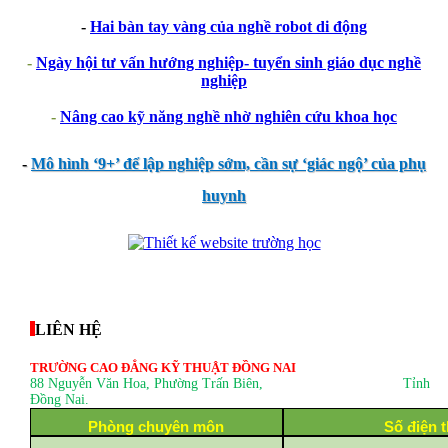
-
Hai bàn tay vàng của nghề robot di động
-
Ngày hội tư vấn hướng nghiệp- tuyển sinh giáo dục nghề
nghiệp
-
Nâng cao kỹ năng nghề nhờ nghiên cứu khoa học
-
Mô hình ‘9+’ để lập nghiệp sớm, cần sự ‘giác ngộ’ của phụ
huynh
thegioixinh.net
thienhaso.com
LIÊN HỆ
TRƯỜNG CAO ĐẲNG KỸ THUẬT ĐỒNG NAI
88 Nguyễn Văn Hoa, Phường Trấn Biên
, Tỉnh
Đồng Nai.
Phòng chuyên môn
Số điện t