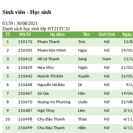
Sinh viên - Học sinh
03:59 | 30/08/2021
Danh sách học sinh lớp HT21TC32
TT
Mã SV
Họ đệm
Tên
Giới tính
Ngày 
1
210172
Phạm Thanh
Trúc
Nữ
12/8
2
210395
Pham Kim Minh
Ngọc
Nữ
29/05
3
210412
Hồ Lê Thanh
Sang
Nam
11/1
4
210429
Hứa Như
Ngân
Nữ
21/03
5
210442
Huỳnh Thị Kim
Xuyến
Nữ
31/05
6
210448
Nguyễn Hà Bảo
Di
Nữ
9/3
7
210467
Sử Gia
Hân
Nữ
19/04
8
210470
Hoàng Vũ Phương
Uyên
Nữ
22/08
9
210487
Ngô Thùy
Liên
Nữ
3/11
10
210498
Chu Đào Thanh
Thảo
Nữ
4/11
11
210499
Chu Đào Thanh
Hiền
Nữ
4/11