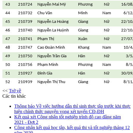
43
210724
Nguyễn Mai Mỹ
Phương
Nữ
16/08
44
210732
Chu Văn
Minh
Nam
6/12
45
210739
Nguyễn La Hoàng
Giang
Nữ
22/10
46
210740
Nguyễn La Huỳnh
Giang
Nữ
22/10
47
210741
Phạm Thị
Xuân
Nữ
27/07
48
210747
Cao Đoàn Minh
Khang
Nam
10/4
49
210750
Nguyễn Trần Gia
Hân
Nữ
3/5
50
210756
Phạm Minh
Phương
Nam
8/5
51
210927
Đinh Gia
Hân
Nữ
30/09
52
210939
Nguyễn Thị Thu
Giang
Nữ
8/11
<<
Trở về
Các tin khác
Thông báo Về việc hướng dẫn thí sinh thực tập trước khi thực
hiện chính thức nguyện vọng xét tuyển CĐ-ĐH
Kết quả xét Công nhận tốt nghiệp trình độ cao đẳng năm
2021 - Đợt 2
Công nhận kết quả học tập, kết quả thi và tốt nghiệp tháng 12
năm 2020