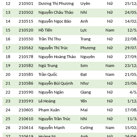
12
210501
Dương Thị Phương
Uyên
Nữ
25/12
13
210502
Nguyễn Châu Thảo
Nhi
Nữ
24/05
14
210515
Nguyễn Ngọc Bảo
Anh
Nữ
14/02
15
210520
Hồ Tiến
Lực
Nam
12/5
16
210550
Trần Thị Thu
Trang
Nữ
22/08
17
210562
Nguyễn Thị Trúc
Phương
Nữ
29/07
18
210578
Nguyễn Hoàng Thảo
Nguyên
Nữ
27/09
19
210582
Ngũ Trung
Sơn
Nam
23/12
20
210585
Trần Quốc
Đạt
Nam
21/05
21
210586
Nguyễn Bùi Quỳnh
Như
Nữ
25/06
22
210590
Nguyễn Ngân
Giang
Nữ
4/5
23
210593
Lê Hoàng
Yến
Nữ
1/12
24
210605
Phạm Xuân
Mai
Nữ
17/08
25
210610
Nguyễn Trần Trúc
Nhi
Nữ
11/3
26
210614
Nguyễn Mạnh
Cường
Nam
15/02
27
210619
Hoàng Sỹ
Anh
Nữ
26/06