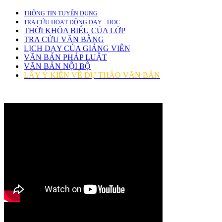
THÔNG TIN TUYỂN DỤNG
TRA CỨU HOẠT ĐỘNG DẠY - HỌC
THỜI KHÓA BIỂU CỦA LỚP
TRA CỨU VĂN BẰNG
LỊCH DẠY CỦA GIẢNG VIÊN
VĂN BẢN PHÁP LUẬT
VĂN BẢN NỘI BỘ
LẤY Ý KIẾN VỀ DỰ THẢO VĂN BẢN