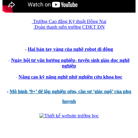
Trường Cao đẳng Kỹ thuật Đồng Nai
Đoàn thanh niên trường CĐKT ĐN
-
Hai bàn tay vàng của nghề robot di động
-
Ngày hội tư vấn hướng nghiệp- tuyển sinh giáo dục nghề
nghiệp
-
Nâng cao kỹ năng nghề nhờ nghiên cứu khoa học
-
Mô hình ‘9+’ để lập nghiệp sớm, cần sự ‘giác ngộ’ của phụ
huynh
thegioixinh.net
thienhaso.com