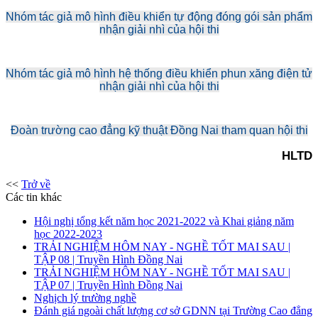
Nhóm tác giả mô hình điều khiển tự động đóng gói sản phẩm
nhận giải nhì của hội thi
Nhóm tác giả mô hình hệ thống điều khiển phun xăng điện tử
nhận giải nhì của hội thi
Đoàn trường cao đẳng kỹ thuật Đồng Nai tham quan hội thi
HLTD
<<
Trở về
Các tin khác
Hội nghị tổng kết năm học 2021-2022 và Khai giảng năm
học 2022-2023
TRẢI NGHIỆM HÔM NAY - NGHỀ TỐT MAI SAU |
TẬP 08 | Truyền Hình Đồng Nai
TRẢI NGHIỆM HÔM NAY - NGHỀ TỐT MAI SAU |
TẬP 07 | Truyền Hình Đồng Nai
Nghịch lý trường nghề
Đánh giá ngoài chất lượng cơ sở GDNN tại Trường Cao đẳng