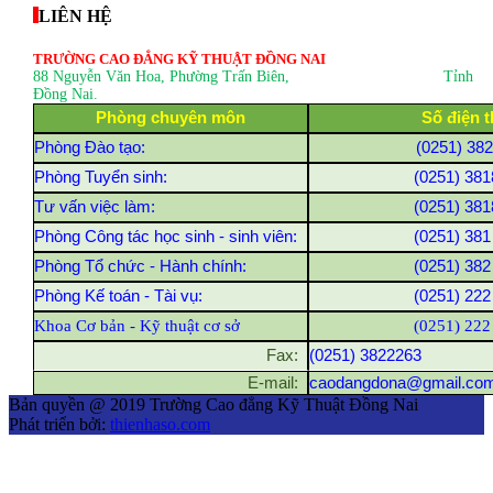
LIÊN HỆ
TRƯỜNG CAO ĐẲNG KỸ THUẬT ĐỒNG NAI
88 Nguyễn Văn Hoa, Phường Trấn Biên
, Tỉnh
Đồng Nai.
Phòng chuyên môn
Số điện t
Phòng Đào tạo:
(0251) 38
Phòng Tuyển sinh:
(0251) 381
Tư vấn việc làm:
(0251) 381
Phòng Công tác học sinh - sinh viên:
(0251) 381
Phòng Tổ chức - Hành chính:
(0251) 382
Phòng Kế toán - Tài vụ:
(0251) 222
Khoa Cơ bản - Kỹ thuật cơ sở
(0251) 222
Fax:
(0251) 3822263
E-mail:
caodangdona@gmail.co
Bản quyền @ 2019 Trường Cao đẳng Kỹ Thuật Đồng Nai
Phát triển bởi:
thienhaso.com