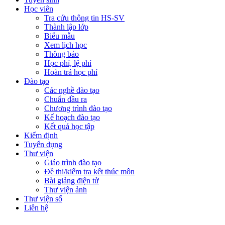
Học viên
Tra cứu thông tin HS-SV
Thành lập lớp
Biểu mẫu
Xem lịch học
Thông báo
Học phí, lệ phí
Hoàn trả học phí
Đào tạo
Các nghề đào tạo
Chuẩn đầu ra
Chương trình đào tạo
Kế hoạch đào tạo
Kết quả học tập
Kiểm định
Tuyển dụng
Thư viện
Giáo trình đào tạo
Đề thi/kiểm tra kết thúc môn
Bài giảng điện tử
Thư viện ảnh
Thư viện số
Liên hệ