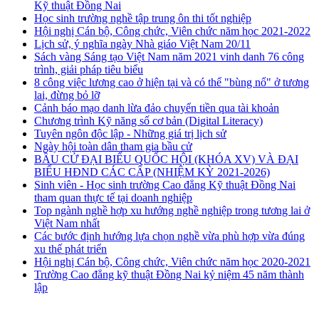
Kỹ thuật Đồng Nai
Học sinh trường nghề tập trung ôn thi tốt nghiệp
Hội nghị Cán bộ, Công chức, Viên chức năm học 2021-2022
Lịch sử, ý nghĩa ngày Nhà giáo Việt Nam 20/11
Sách vàng Sáng tạo Việt Nam năm 2021 vinh danh 76 công
trình, giải pháp tiêu biểu
8 công việc lương cao ở hiện tại và có thể "bùng nổ" ở tương
lai, đừng bỏ lỡ
Cảnh báo mạo danh lừa đảo chuyển tiền qua tài khoản
Chương trình Kỹ năng số cơ bản (Digital Literacy)
Tuyên ngôn độc lập - Những giá trị lịch sử
Ngày hội toàn dân tham gia bầu cử
BẦU CỬ ĐẠI BIỂU QUỐC HỘI (KHÓA XV) VÀ ĐẠI
BIỂU HĐND CÁC CẤP (NHIỆM KỲ 2021-2026)
Sinh viên - Học sinh trường Cao đẳng Kỹ thuật Đồng Nai
tham quan thực tế tại doanh nghiệp
Top ngành nghề hợp xu hướng nghề nghiệp trong tương lai ở
Việt Nam nhất
Các bước định hướng lựa chọn nghề vừa phù hợp vừa đúng
xu thế phát triển
Hội nghị Cán bộ, Công chức, Viên chức năm học 2020-2021
Trường Cao đẳng kỹ thuật Đồng Nai kỷ niệm 45 năm thành
lập