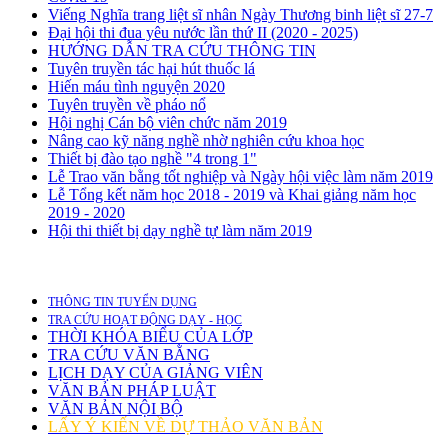
Viếng Nghĩa trang liệt sĩ nhân Ngày Thương binh liệt sĩ 27-7
Đại hội thi đua yêu nước lần thứ II (2020 - 2025)
HƯỚNG DẪN TRA CỨU THÔNG TIN
Tuyên truyền tác hại hút thuốc lá
Hiến máu tình nguyện 2020
Tuyên truyền về pháo nổ
Hội nghị Cán bộ viên chức năm 2019
Nâng cao kỹ năng nghề nhờ nghiên cứu khoa học
Thiết bị đào tạo nghề "4 trong 1"
Lễ Trao văn bằng tốt nghiệp và Ngày hội việc làm năm 2019
Lễ Tổng kết năm học 2018 - 2019 và Khai giảng năm học
2019 - 2020
Hội thi thiết bị dạy nghề tự làm năm 2019
THÔNG TIN TUYỂN DỤNG
TRA CỨU HOẠT ĐỘNG DẠY - HỌC
THỜI KHÓA BIỂU CỦA LỚP
TRA CỨU VĂN BẰNG
LỊCH DẠY CỦA GIẢNG VIÊN
VĂN BẢN PHÁP LUẬT
VĂN BẢN NỘI BỘ
LẤY Ý KIẾN VỀ DỰ THẢO VĂN BẢN