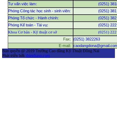
Tư vấn việc làm:
(0251) 381
Phòng Công tác học sinh - sinh viên:
(0251) 381
Phòng Tổ chức - Hành chính:
(0251) 382
Phòng Kế toán - Tài vụ:
(0251) 222
Khoa Cơ bản - Kỹ thuật cơ sở
(0251) 222
Fax:
(0251) 3822263
E-mail:
caodangdona@gmail.co
Bản quyền @ 2019 Trường Cao đẳng Kỹ Thuật Đồng Nai
Phát triển bởi:
thienhaso.com