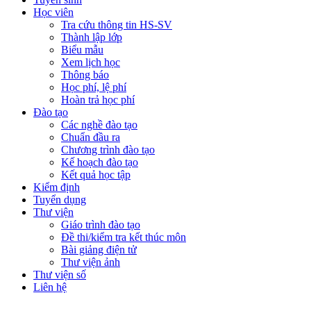
Học viên
Tra cứu thông tin HS-SV
Thành lập lớp
Biểu mẫu
Xem lịch học
Thông báo
Học phí, lệ phí
Hoàn trả học phí
Đào tạo
Các nghề đào tạo
Chuẩn đầu ra
Chương trình đào tạo
Kế hoạch đào tạo
Kết quả học tập
Kiểm định
Tuyển dụng
Thư viện
Giáo trình đào tạo
Đề thi/kiểm tra kết thúc môn
Bài giảng điện tử
Thư viện ảnh
Thư viện số
Liên hệ