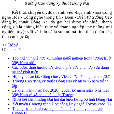
trường Cao đẳng kỹ thuật Đồng Nai
Kết thúc chuyến đi, đoàn sinh viên-học sinh khoa Công
nghệ Hóa - Công nghệ thông tin - Điện - Điện tử trường Cao
đẳng kỹ thuật Đồng Nai đã gặt hái được rất nhiều thành
công, đó là những kiến thức về doanh nghiệp hay những trải
nghiệm tuyệt vời và hơn cả là sự lan toả tinh thần đoàn kết,
tích cực học tập.
<<
Trở về
Các tin khác
Top ngành nghề hợp xu hướng nghề nghiệp trong tương lai ở
Việt Nam nhất
Các bước định hướng lựa chọn nghề vừa phù hợp vừa đúng
xu thế phát triển
Hội nghị Cán bộ, Công chức, Viên chức năm học 2020-2021
Trường Cao đẳng kỹ thuật Đồng Nai kỷ niệm 45 năm thành
lập
Lễ khai giảng năm học 2020 - 2021, kỷ niệm ngày Nhà giáo
Việt Nam và 45 năm thành lập Trường
Nhiệt liệt chào mừng Đại hội đại biểu Đảng bộ tỉnh Đồng Nai
Xét tuyển Chương trình Học bổng Dạy nghề Toyota khóa 03
Tiếp tục triển khai các biện pháp phòng chống dịch bệnh
Covid-19