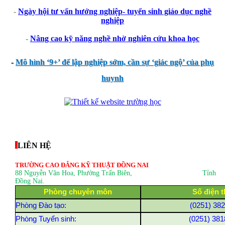
-
Ngày hội tư vấn hướng nghiệp- tuyển sinh giáo dục nghề
nghiệp
-
Nâng cao kỹ năng nghề nhờ nghiên cứu khoa học
-
Mô hình ‘9+’ để lập nghiệp sớm, cần sự ‘giác ngộ’ của phụ
huynh
thegioixinh.net
thienhaso.com
LIÊN HỆ
TRƯỜNG CAO ĐẲNG KỸ THUẬT ĐỒNG NAI
88 Nguyễn Văn Hoa, Phường Trấn Biên
, Tỉnh
Đồng Nai.
Phòng chuyên môn
Số điện t
Phòng Đào tạo:
(0251) 38
Phòng Tuyển sinh:
(0251) 381