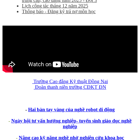
trung cấp, cao đẳng năm 2025 - Đợt 3
Lịch công tác tháng 12 năm 2025
Thông báo - Đăng ký trả nợ môn học
Trường Cao đẳng Kỹ thuật Đồng Nai
Đoàn thanh niên trường CĐKT ĐN
-
Hai bàn tay vàng của nghề robot di động
-
Ngày hội tư vấn hướng nghiệp- tuyển sinh giáo dục nghề
nghiệp
-
Nâng cao kỹ năng nghề nhờ nghiên cứu khoa học