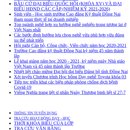
BẦU CỬ ĐẠI BIỂU QUỐC HỘI (KHÓA XV) VÀ ĐẠI
BIỂU HĐND CÁC CẤP (NHIỆM KỲ 2021-2026)
Sinh viên - Học sinh trường Cao đẳng Kỹ thuật Đồng Nai
tham quan thực tế tại doanh nghiệp
Top ngành nghề hợp xu hướng nghề nghiệp trong tương lai ở
Việt Nam nhất
Các bước định hướng lựa chọn nghề vừa phù hợp vừa đúng
xu thế phát triển
Hội nghị Cán bộ, Công chức, Viên chức năm học 2020-2021
Trường Cao đẳng kỹ thuật Đồng Nai kỷ niệm 45 năm thành
lập
Lễ khai giảng năm học 2020 - 2021, kỷ niệm ngày Nhà giáo
Việt Nam và 45 năm thành lập Trường
Nhiệt liệt chào mừng Đại hội đại biểu Đảng bộ tỉnh Đồng Nai
Xét tuyển Chương trình Học bổng Dạy nghề Toyota khóa 03
Tiếp tục triển khai các biện pháp phòng chống dịch bệnh
Covid-19
Viếng Nghĩa trang liệt sĩ nhân Ngày Thương binh liệt sĩ 27-7
THÔNG TIN TUYỂN DỤNG
TRA CỨU HOẠT ĐỘNG DẠY - HỌC
THỜI KHÓA BIỂU CỦA LỚP
TRA CỨU VĂN BẰNG