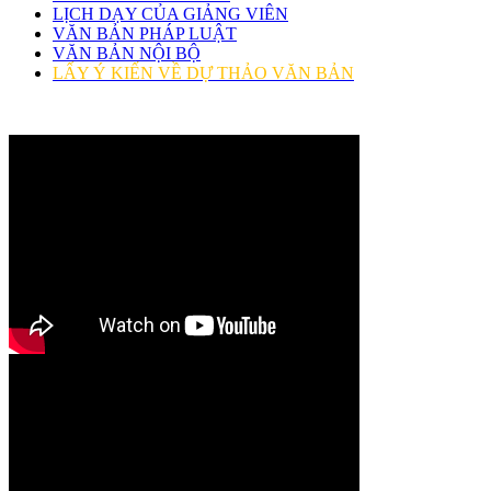
LỊCH DẠY CỦA GIẢNG VIÊN
VĂN BẢN PHÁP LUẬT
VĂN BẢN NỘI BỘ
LẤY Ý KIẾN VỀ DỰ THẢO VĂN BẢN