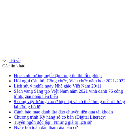
<<
Trở về
Các tin khác
Học sinh trường nghề tập trung ôn thi tốt nghiệp
Hội nghị Cán bộ, Công chức, Viên chức năm học 2021-2022
Lịch sử, ý nghĩa ngày Nhà giáo Việt Nam 20/11
Sách vàng Sáng tạo Việt Nam năm 2021 vinh danh 76 công
trình, giải pháp tiêu biểu
8 công việc lương cao ở hiện tại và có thể "bùng nổ" ở tương
lai, đừng bỏ lỡ
Cảnh báo mạo danh lừa đảo chuyển tiền qua tài khoản
Chương trình Kỹ năng số cơ bản (Digital Literacy)
Tuyên ngôn độc lập - Những giá trị lịch sử
Ngày hội toàn dân tham gia bầu cử