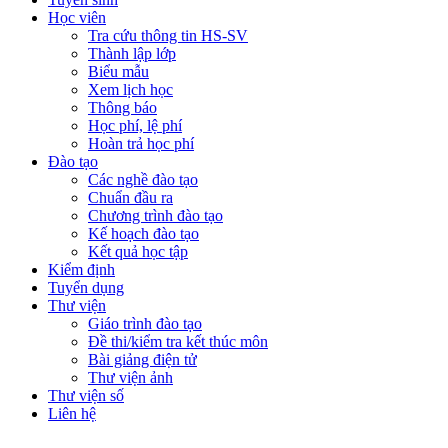
Học viên
Tra cứu thông tin HS-SV
Thành lập lớp
Biểu mẫu
Xem lịch học
Thông báo
Học phí, lệ phí
Hoàn trả học phí
Đào tạo
Các nghề đào tạo
Chuẩn đầu ra
Chương trình đào tạo
Kế hoạch đào tạo
Kết quả học tập
Kiểm định
Tuyển dụng
Thư viện
Giáo trình đào tạo
Đề thi/kiểm tra kết thúc môn
Bài giảng điện tử
Thư viện ảnh
Thư viện số
Liên hệ