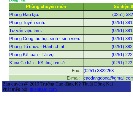
Đồng Nai.
Phòng chuyên môn
Số điện t
Phòng Đào tạo:
(0251) 38
Phòng Tuyển sinh:
(0251) 381
Tư vấn việc làm:
(0251) 381
Phòng Công tác học sinh - sinh viên:
(0251) 381
Phòng Tổ chức - Hành chính:
(0251) 382
Phòng Kế toán - Tài vụ:
(0251) 222
Khoa Cơ bản - Kỹ thuật cơ sở
(0251) 222
Fax:
(0251) 3822263
E-mail:
caodangdona@gmail.co
Bản quyền @ 2019 Trường Cao đẳng Kỹ Thuật Đồng Nai
Phát triển bởi:
thienhaso.com