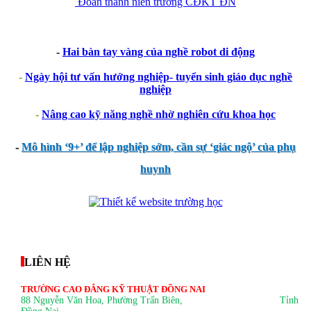
Đoàn thanh niên trường CĐKT ĐN
-
Hai bàn tay vàng của nghề robot di động
-
Ngày hội tư vấn hướng nghiệp- tuyển sinh giáo dục nghề
nghiệp
-
Nâng cao kỹ năng nghề nhờ nghiên cứu khoa học
-
Mô hình ‘9+’ để lập nghiệp sớm, cần sự ‘giác ngộ’ của phụ
huynh
thegioixinh.net
thienhaso.com
LIÊN HỆ
TRƯỜNG CAO ĐẲNG KỸ THUẬT ĐỒNG NAI
88 Nguyễn Văn Hoa, Phường Trấn Biên
, Tỉnh