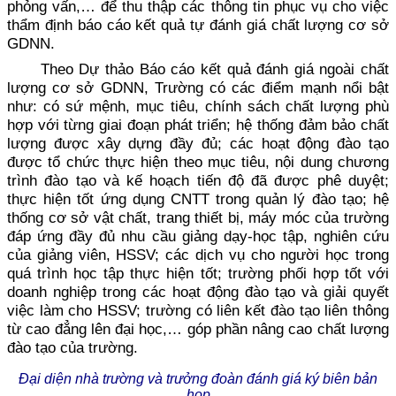
phỏng vấn,… để thu thập các thông tin phục vụ cho việc
thẩm định báo cáo kết quả tự đánh giá chất lượng cơ sở
GDNN.
Theo Dự thảo Báo cáo kết quả đánh giá ngoài chất
lượng cơ sở GDNN, Trường có các điểm mạnh nổi bật
như: có sứ mệnh, mục tiêu, chính sách chất lượng phù
hợp với từng giai đoạn phát triển; hệ thống đảm bảo chất
lượng được xây dựng đầy đủ; các hoạt động đào tạo
được tổ chức thực hiện theo mục tiêu, nội dung chương
trình đào tạo và kế hoạch tiến độ đã được phê duyệt;
thực hiện tốt ứng dụng CNTT trong quản lý đào tạo; hệ
thống cơ sở vật chất, trang thiết bị, máy móc của trường
đáp ứng đầy đủ nhu cầu giảng dạy-học tập, nghiên cứu
của giảng viên, HSSV; các dịch vụ cho người học trong
quá trình học tập thực hiện tốt; trường phối hợp tốt với
doanh nghiệp trong các hoạt động đào tạo và giải quyết
việc làm cho HSSV; trường có liên kết đào tạo liên thông
từ cao đẳng lên đại học,… góp phần nâng cao chất lượng
đào tạo của trường.
Đại diện nhà trường và trưởng đoàn đánh giá ký biên bản
họp