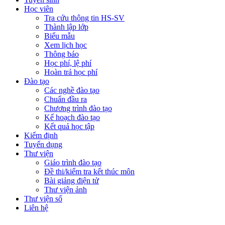
Học viên
Tra cứu thông tin HS-SV
Thành lập lớp
Biểu mẫu
Xem lịch học
Thông báo
Học phí, lệ phí
Hoàn trả học phí
Đào tạo
Các nghề đào tạo
Chuẩn đầu ra
Chương trình đào tạo
Kế hoạch đào tạo
Kết quả học tập
Kiểm định
Tuyển dụng
Thư viện
Giáo trình đào tạo
Đề thi/kiểm tra kết thúc môn
Bài giảng điện tử
Thư viện ảnh
Thư viện số
Liên hệ