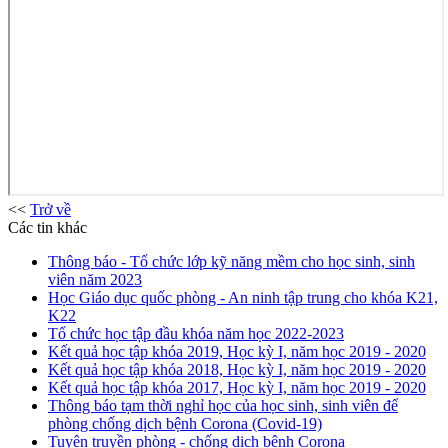
<<
Trở về
Các tin khác
Thông báo - Tổ chức lớp kỹ năng mềm cho học sinh, sinh
viên năm 2023
Học Giáo dục quốc phòng - An ninh tập trung cho khóa K21,
K22
Tổ chức học tập đầu khóa năm học 2022-2023
Kết quả học tập khóa 2019, Học kỳ I, năm học 2019 - 2020
Kết quả học tập khóa 2018, Học kỳ I, năm học 2019 - 2020
Kết quả học tập khóa 2017, Học kỳ I, năm học 2019 - 2020
Thông báo tạm thời nghỉ học của học sinh, sinh viên để
phòng chống dịch bệnh Corona (Covid-19)
Tuyên truyền phòng - chống dịch bệnh Corona