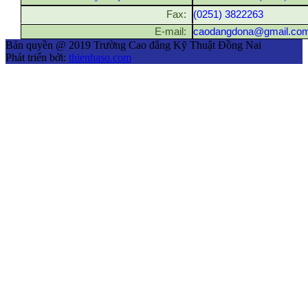
Fax:
(0251) 3822263
E-mail:
caodangdona@gmail.co
Bản quyền @ 2019 Trường Cao đẳng Kỹ Thuật Đồng Nai
Phát triển bởi:
thienhaso.com