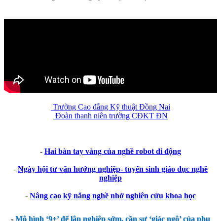
Trường Cao đẳng Kỹ thuật Đồng Nai
Đoàn thanh niên trường CĐKT ĐN
-
Hai bàn tay vàng của nghề robot di động
-
Ngày hội tư vấn hướng nghiệp- tuyển sinh giáo dục nghề
nghiệp
-
Nâng cao kỹ năng nghề nhờ nghiên cứu khoa học
-
Mô hình ‘9+’ để lập nghiệp sớm, cần sự ‘giác ngộ’ của phụ