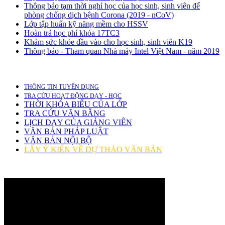
Thông báo tạm thời nghỉ học của học sinh, sinh viên để
phòng chống dịch bệnh Corona (2019 - nCoV)
Lớp tập huấn kỹ năng mềm cho HSSV
Hoàn trả học phí khóa 17TC3
Khám sức khỏe đầu vào cho học sinh, sinh viên K19
Thông báo - Tham quan Nhà máy Intel Việt Nam - năm 2019
THÔNG TIN TUYỂN DỤNG
TRA CỨU HOẠT ĐỘNG DẠY - HỌC
THỜI KHÓA BIỂU CỦA LỚP
TRA CỨU VĂN BẰNG
LỊCH DẠY CỦA GIẢNG VIÊN
VĂN BẢN PHÁP LUẬT
VĂN BẢN NỘI BỘ
LẤY Ý KIẾN VỀ DỰ THẢO VĂN BẢN