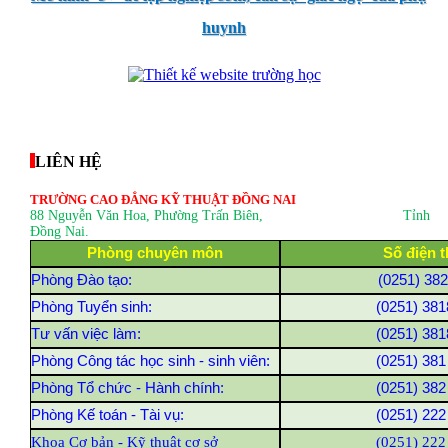
huynh
thegioixinh.net
thienhaso.com
LIÊN HỆ
TRƯỜNG CAO ĐẲNG KỸ THUẬT ĐỒNG NAI
88 Nguyễn Văn Hoa, Phường Trấn Biên
, Tỉnh
Đồng Nai.
Phòng chuyên môn
Số điện t
Phòng Đào tạo:
(0251) 38
Phòng Tuyển sinh:
(0251) 381
Tư vấn việc làm:
(0251) 381
Phòng Công tác học sinh - sinh viên:
(0251) 381
Phòng Tổ chức - Hành chính:
(0251) 382
Phòng Kế toán - Tài vụ:
(0251) 222
Khoa Cơ bản - Kỹ thuật cơ sở
(0251) 222