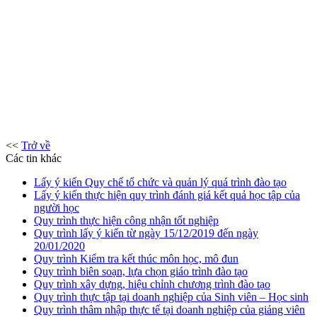
<<
Trở về
Các tin khác
Lấy ý kiến Quy chế tổ chức và quản lý quá trình đào tạo
Lấy ý kiến thực hiện quy trình đánh giá kết quả học tập của
người học
Quy trình thực hiện công nhận tốt nghiệp
Quy trình lấy ý kiến từ ngày 15/12/2019 đến ngày
20/01/2020
Quy trình Kiểm tra kết thúc môn học, mô đun
Quy trình biên soạn, lựa chọn giáo trình đào tạo
Quy trình xây dựng, hiệu chỉnh chương trình đào tạo
Quy trình thực tập tại doanh nghiệp của Sinh viên – Học sinh
Quy trình thâm nhập thực tế tại doanh nghiệp của giảng viên