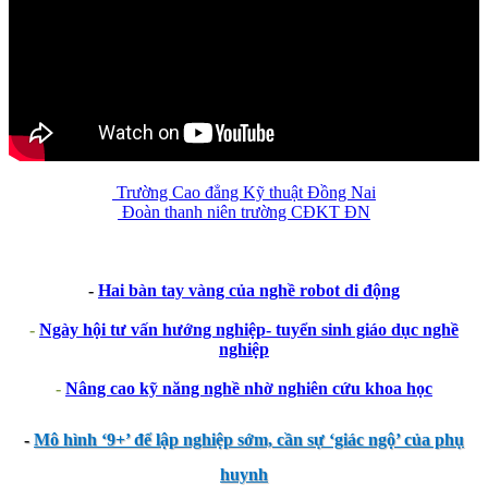
Trường Cao đẳng Kỹ thuật Đồng Nai
Đoàn thanh niên trường CĐKT ĐN
-
Hai bàn tay vàng của nghề robot di động
-
Ngày hội tư vấn hướng nghiệp- tuyển sinh giáo dục nghề
nghiệp
-
Nâng cao kỹ năng nghề nhờ nghiên cứu khoa học
-
Mô hình ‘9+’ để lập nghiệp sớm, cần sự ‘giác ngộ’ của phụ
huynh