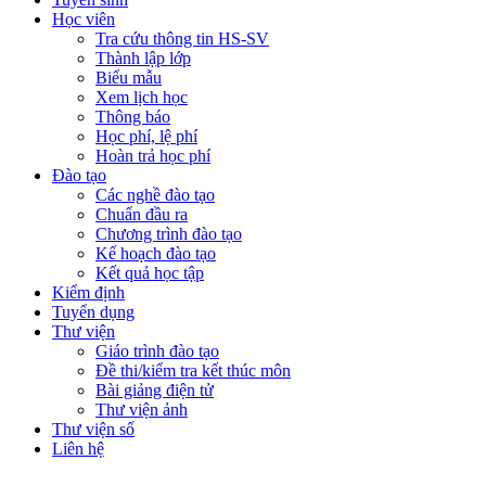
Học viên
Tra cứu thông tin HS-SV
Thành lập lớp
Biểu mẫu
Xem lịch học
Thông báo
Học phí, lệ phí
Hoàn trả học phí
Đào tạo
Các nghề đào tạo
Chuẩn đầu ra
Chương trình đào tạo
Kế hoạch đào tạo
Kết quả học tập
Kiểm định
Tuyển dụng
Thư viện
Giáo trình đào tạo
Đề thi/kiểm tra kết thúc môn
Bài giảng điện tử
Thư viện ảnh
Thư viện số
Liên hệ