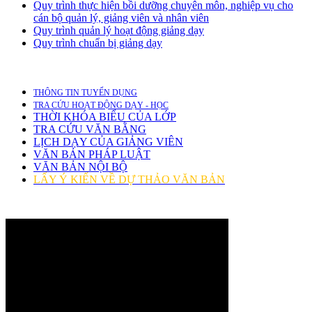
Quy trình thực hiện bồi dưỡng chuyên môn, nghiệp vụ cho
cán bộ quản lý, giảng viên và nhân viên
Quy trình quản lý hoạt động giảng dạy
Quy trình chuẩn bị giảng dạy
THÔNG TIN TUYỂN DỤNG
TRA CỨU HOẠT ĐỘNG DẠY - HỌC
THỜI KHÓA BIỂU CỦA LỚP
TRA CỨU VĂN BẰNG
LỊCH DẠY CỦA GIẢNG VIÊN
VĂN BẢN PHÁP LUẬT
VĂN BẢN NỘI BỘ
LẤY Ý KIẾN VỀ DỰ THẢO VĂN BẢN