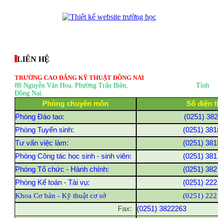
thegioixinh.net
thienhaso.com
LIÊN HỆ
TRƯỜNG CAO ĐẲNG KỸ THUẬT ĐỒNG NAI
88 Nguyễn Văn Hoa, Phường Trấn Biên
, Tỉnh
Đồng Nai.
Phòng chuyên môn
Số điện t
Phòng Đào tạo:
(0251) 38
Phòng Tuyển sinh:
(0251) 381
Tư vấn việc làm:
(0251) 381
Phòng Công tác học sinh - sinh viên:
(0251) 381
Phòng Tổ chức - Hành chính:
(0251) 382
Phòng Kế toán - Tài vụ:
(0251) 222
Khoa Cơ bản - Kỹ thuật cơ sở
(0251) 222
Fax:
(0251) 3822263