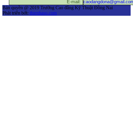
E-mail:
caodangdona@gmail.co
Bản quyền @ 2019 Trường Cao đẳng Kỹ Thuật Đồng Nai
Phát triển bởi:
thienhaso.com