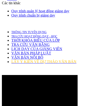
Các tin khác
Quy trình quản lý hoạt động giảng dạy
Quy trình chuẩn bị giảng dạy
THÔNG TIN TUYỂN DỤNG
TRA CỨU HOẠT ĐỘNG DẠY - HỌC
THỜI KHÓA BIỂU CỦA LỚP
TRA CỨU VĂN BẰNG
LỊCH DẠY CỦA GIẢNG VIÊN
VĂN BẢN PHÁP LUẬT
VĂN BẢN NỘI BỘ
LẤY Ý KIẾN VỀ DỰ THẢO VĂN BẢN