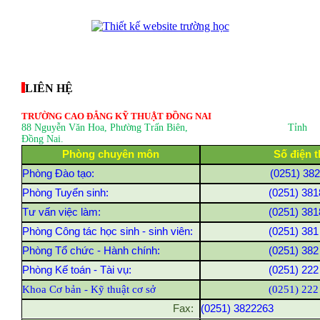
thegioixinh.net
thienhaso.com
LIÊN HỆ
TRƯỜNG CAO ĐẲNG KỸ THUẬT ĐỒNG NAI
88 Nguyễn Văn Hoa, Phường Trấn Biên
, Tỉnh
Đồng Nai.
Phòng chuyên môn
Số điện t
Phòng Đào tạo:
(0251) 38
Phòng Tuyển sinh:
(0251) 381
Tư vấn việc làm:
(0251) 381
Phòng Công tác học sinh - sinh viên:
(0251) 381
Phòng Tổ chức - Hành chính:
(0251) 382
Phòng Kế toán - Tài vụ:
(0251) 222
Khoa Cơ bản - Kỹ thuật cơ sở
(0251) 222
Fax:
(0251) 3822263