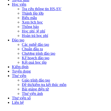
Học viên
Tra cứu thông tin HS-SV
Thành lập lớp
Biểu mẫu
Xem lịch học
Thông báo
Học phí, lệ phí
Hoàn trả học phí
Đào tạo
Các nghề đào tạo
Chuẩn đầu ra
Chương trình đào tạo
Kế hoạch đào tạo
Kết quả học tập
Kiểm định
Tuyển dụng
Thư viện
Giáo trình đào tạo
Đề thi/kiểm tra kết thúc môn
Bài giảng điện tử
Thư viện ảnh
Thư viện số
Liên hệ