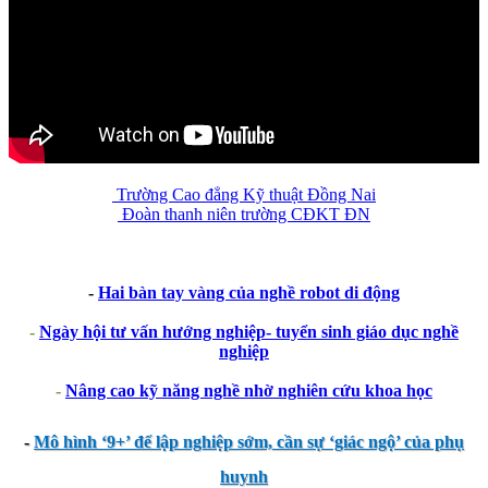
Trường Cao đẳng Kỹ thuật Đồng Nai
Đoàn thanh niên trường CĐKT ĐN
-
Hai bàn tay vàng của nghề robot di động
-
Ngày hội tư vấn hướng nghiệp- tuyển sinh giáo dục nghề
nghiệp
-
Nâng cao kỹ năng nghề nhờ nghiên cứu khoa học
-
Mô hình ‘9+’ để lập nghiệp sớm, cần sự ‘giác ngộ’ của phụ
huynh