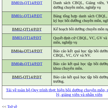
BM01b-QT14/P.ĐT
Danh sách CBQL, Giảng viên, 
môn
dưỡng chuyên
, nghiệp vụ
BM01c-QT14/P.ĐT
hợp
Bảng tổng
danh sách CBQL, 
dưỡng
ký học bồi
chuyên môn, ngh
QT14
Kế hoạch bồi dưỡng chuyên môn ng
BM02-
/P.ĐT
BM03-QT14/P.ĐT
cử
Quyết định
CBQL, VC, GV và N
môn, nghiệp vụ
QT14
kết
BM04a-
/P.ĐT
Báo cáo
quả học tập bồi dưỡn
CBQL, VC, GV và NV.
BM04b-QT14/P.ĐT
Báo cáo kết quả học tập bồi dưỡ
chuyên
khoa
môn.
QT14
quả
BM05-
/P.ĐT
Báo cáo kết
học tập bồi dưỡn
trường.
Tải về toàn bộ Quy trình
thực hiện bồi dưỡng chuyên môn, 
lý, giảng viên và nhân viên
<<
Trở về