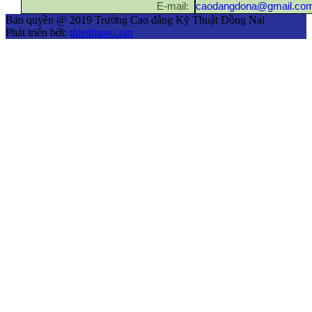
E-mail:
caodangdona@gmail.co
Bản quyền @ 2019 Trường Cao đẳng Kỹ Thuật Đồng Nai
Phát triển bởi:
thienhaso.com