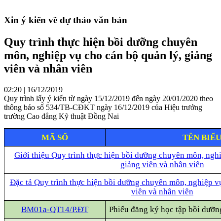
Xin ý kiến về dự thảo văn bản
Quy trình thực hiện bồi dưỡng chuyên
môn, nghiệp vụ cho cán bộ quản lý, giảng
viên và nhân viên
02:20 | 16/12/2019
Quy trình lấy ý kiến từ ngày 15/12/2019 đến ngày 20/01/2020 theo
thông báo số 534/TB-CĐKT ngày 16/12/2019 của Hiệu trưởng
trường Cao đẳng Kỹ thuật Đồng Nai
MÃ SỐ
TÊN BIỂ
Giới thiệu Q
uy trình thực hiện bồi dưỡng chuyên môn, nghi
giảng viên và nhân viên
Đặc tả Q
uy trình thực hiện bồi dưỡng chuyên môn, nghiệp vụ
viên và nhân viên
BM01a-QT14/P.ĐT
Phiếu đăng ký học tập bồi dưỡ