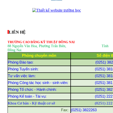
thegioixinh.net
thienhaso.com
LIÊN HỆ
TRƯỜNG CAO ĐẲNG KỸ THUẬT ĐỒNG NAI
88 Nguyễn Văn Hoa, Phường Trấn Biên
, Tỉnh
Đồng Nai.
Phòng chuyên môn
Số điện t
Phòng Đào tạo:
(0251) 38
Phòng Tuyển sinh:
(0251) 381
Tư vấn việc làm:
(0251) 381
Phòng Công tác học sinh - sinh viên:
(0251) 381
Phòng Tổ chức - Hành chính:
(0251) 382
Phòng Kế toán - Tài vụ:
(0251) 222
Khoa Cơ bản - Kỹ thuật cơ sở
(0251) 222
Fax:
(0251) 3822263