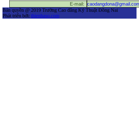
E-mail:
caodangdona@gmail.co
Bản quyền @ 2019 Trường Cao đẳng Kỹ Thuật Đồng Nai
Phát triển bởi:
thienhaso.com