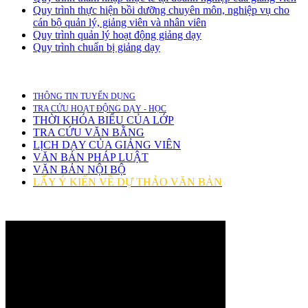
Quy trình thực hiện bồi dưỡng chuyên môn, nghiệp vụ cho
cán bộ quản lý, giảng viên và nhân viên
Quy trình quản lý hoạt động giảng dạy
Quy trình chuẩn bị giảng dạy
THÔNG TIN TUYỂN DỤNG
TRA CỨU HOẠT ĐỘNG DẠY - HỌC
THỜI KHÓA BIỂU CỦA LỚP
TRA CỨU VĂN BẰNG
LỊCH DẠY CỦA GIẢNG VIÊN
VĂN BẢN PHÁP LUẬT
VĂN BẢN NỘI BỘ
LẤY Ý KIẾN VỀ DỰ THẢO VĂN BẢN