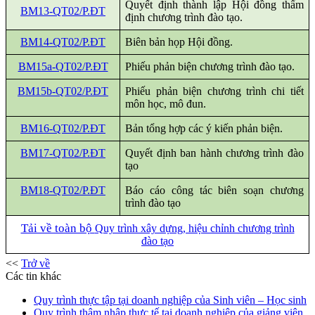
Quyết định thành lập Hội đồng thẩm
BM13-QT02/P.ĐT
định chương trình đào tạo.
BM14-QT02/P.ĐT
Biên bản họp Hội đồng.
BM15a-QT02/P.ĐT
Phiếu phản biện chương trình đào tạo.
BM15b-QT02/P.ĐT
Phiếu phản biện chương trình chi tiết
môn học, mô đun.
BM16-QT02/P.ĐT
Bản tổng hợp các ý kiến phản biện.
BM17-QT02/P.ĐT
Quyết định ban hành chương trình đào
tạo
BM18-QT02/P.ĐT
Báo cáo công tác biên soạn chương
trình đào tạo
Tải về toàn bộ
Quy trình xây dựng, hiệu chỉnh chương trình
đào tạo
<<
Trở về
Các tin khác
Quy trình thực tập tại doanh nghiệp của Sinh viên – Học sinh
Quy trình thâm nhập thực tế tại doanh nghiệp của giảng viên