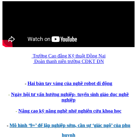
Trường Cao đẳng Kỹ thuật Đồng Nai
Đoàn thanh niên trường CĐKT ĐN
-
Hai bàn tay vàng của nghề robot di động
-
Ngày hội tư vấn hướng nghiệp- tuyển sinh giáo dục nghề
nghiệp
-
Nâng cao kỹ năng nghề nhờ nghiên cứu khoa học
-
Mô hình ‘9+’ để lập nghiệp sớm, cần sự ‘giác ngộ’ của phụ
huynh