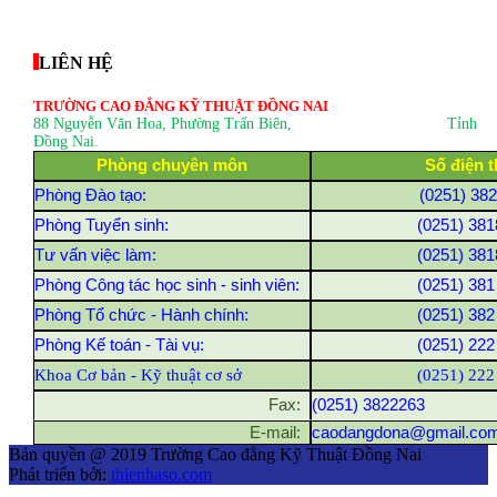
thegioixinh.net
thienhaso.com
LIÊN HỆ
TRƯỜNG CAO ĐẲNG KỸ THUẬT ĐỒNG NAI
88 Nguyễn Văn Hoa, Phường Trấn Biên
, Tỉnh
Đồng Nai.
Phòng chuyên môn
Số điện t
Phòng Đào tạo:
(0251) 38
Phòng Tuyển sinh:
(0251) 381
Tư vấn việc làm:
(0251) 381
Phòng Công tác học sinh - sinh viên:
(0251) 381
Phòng Tổ chức - Hành chính:
(0251) 382
Phòng Kế toán - Tài vụ:
(0251) 222
Khoa Cơ bản - Kỹ thuật cơ sở
(0251) 222
Fax:
(0251) 3822263
E-mail:
caodangdona@gmail.co
Bản quyền @ 2019 Trường Cao đẳng Kỹ Thuật Đồng Nai
Phát triển bởi:
thienhaso.com