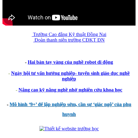
Trường Cao đẳng Kỹ thuật Đồng Nai
Đoàn thanh niên trường CĐKT ĐN
-
Hai bàn tay vàng của nghề robot di động
-
Ngày hội tư vấn hướng nghiệp- tuyển sinh giáo dục nghề
nghiệp
-
Nâng cao kỹ năng nghề nhờ nghiên cứu khoa học
-
Mô hình ‘9+’ để lập nghiệp sớm, cần sự ‘giác ngộ’ của phụ
huynh