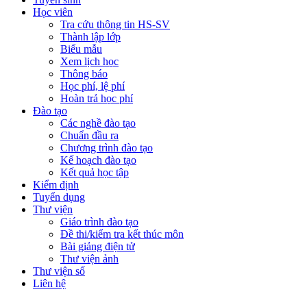
Học viên
Tra cứu thông tin HS-SV
Thành lập lớp
Biểu mẫu
Xem lịch học
Thông báo
Học phí, lệ phí
Hoàn trả học phí
Đào tạo
Các nghề đào tạo
Chuẩn đầu ra
Chương trình đào tạo
Kế hoạch đào tạo
Kết quả học tập
Kiểm định
Tuyển dụng
Thư viện
Giáo trình đào tạo
Đề thi/kiểm tra kết thúc môn
Bài giảng điện tử
Thư viện ảnh
Thư viện số
Liên hệ