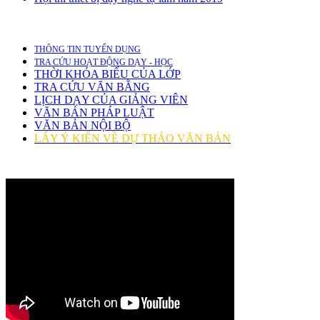
THÔNG TIN TUYỂN DỤNG
TRA CỨU HOẠT ĐỘNG DẠY - HỌC
THỜI KHÓA BIỂU CỦA LỚP
TRA CỨU VĂN BẰNG
LỊCH DẠY CỦA GIẢNG VIÊN
VĂN BẢN PHÁP LUẬT
VĂN BẢN NỘI BỘ
LẤY Ý KIẾN VỀ DỰ THẢO VĂN BẢN