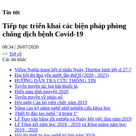
Tin tức
Tiếp tục triển khai các biện pháp phòng
chống dịch bệnh Covid-19
08:34 | 26/07/2020
<<
Trở về
Các tin khác
Viếng Nghĩa trang liệt sĩ nhân Ngày Thương binh liệt sĩ 27-7
Đại hội thi đua yêu nước lần thứ II (2020 - 2025)
HƯỚNG DẪN TRA CỨU THÔNG TIN
Tuyên truyền tác hại hút thuốc lá
Hiến máu tình nguyện 2020
Tuyên truyền về pháo nổ
Hội nghị Cán bộ viên chức năm 2019
Nâng cao kỹ năng nghề nhờ nghiên cứu khoa học
Thiết bị đào tạo nghề "4 trong 1"
Lễ Trao văn bằng tốt nghiệp và Ngày hội việc làm năm 2019
Lễ Tổng kết năm học 2018 - 2019 và Khai giảng năm học
2019 - 2020
Hội thi thiết bị dạy nghề tự làm năm 2019