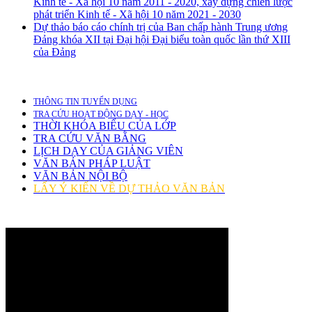
Kinh tế - Xã hội 10 năm 2011 - 2020, xây dựng chiến lược
phát triển Kinh tế - Xã hội 10 năm 2021 - 2030
Dự thảo báo cáo chính trị của Ban chấp hành Trung ương
Đảng khóa XII tại Đại hội Đại biểu toàn quốc lần thứ XIII
của Đảng
THÔNG TIN TUYỂN DỤNG
TRA CỨU HOẠT ĐỘNG DẠY - HỌC
THỜI KHÓA BIỂU CỦA LỚP
TRA CỨU VĂN BẰNG
LỊCH DẠY CỦA GIẢNG VIÊN
VĂN BẢN PHÁP LUẬT
VĂN BẢN NỘI BỘ
LẤY Ý KIẾN VỀ DỰ THẢO VĂN BẢN