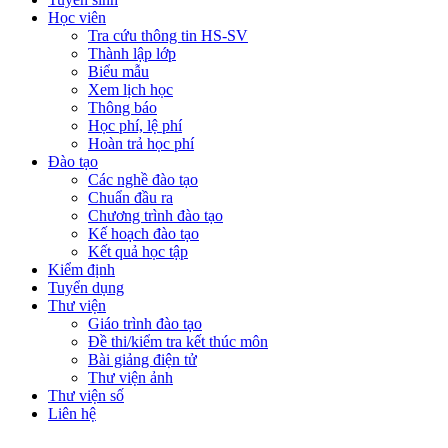
Học viên
Tra cứu thông tin HS-SV
Thành lập lớp
Biểu mẫu
Xem lịch học
Thông báo
Học phí, lệ phí
Hoàn trả học phí
Đào tạo
Các nghề đào tạo
Chuẩn đầu ra
Chương trình đào tạo
Kế hoạch đào tạo
Kết quả học tập
Kiểm định
Tuyển dụng
Thư viện
Giáo trình đào tạo
Đề thi/kiểm tra kết thúc môn
Bài giảng điện tử
Thư viện ảnh
Thư viện số
Liên hệ