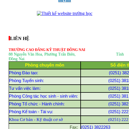
thegioixinh.net
thienhaso.com
LIÊN HỆ
TRƯỜNG CAO ĐẲNG KỸ THUẬT ĐỒNG NAI
88 Nguyễn Văn Hoa, Phường Trấn Biên
, Tỉnh
Đồng Nai.
Phòng chuyên môn
Số điện t
Phòng Đào tạo:
(0251) 38
Phòng Tuyển sinh:
(0251) 381
Tư vấn việc làm:
(0251) 381
Phòng Công tác học sinh - sinh viên:
(0251) 381
Phòng Tổ chức - Hành chính:
(0251) 382
Phòng Kế toán - Tài vụ:
(0251) 222
Khoa Cơ bản - Kỹ thuật cơ sở
(0251) 222
Fax:
(0251) 3822263