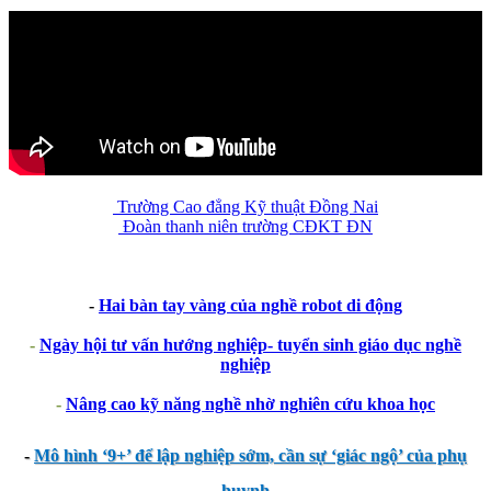
Trường Cao đẳng Kỹ thuật Đồng Nai
Đoàn thanh niên trường CĐKT ĐN
-
Hai bàn tay vàng của nghề robot di động
-
Ngày hội tư vấn hướng nghiệp- tuyển sinh giáo dục nghề
nghiệp
-
Nâng cao kỹ năng nghề nhờ nghiên cứu khoa học
-
Mô hình ‘9+’ để lập nghiệp sớm, cần sự ‘giác ngộ’ của phụ
huynh