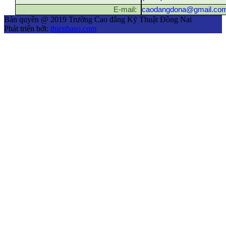
E-mail:
caodangdona@gmail.co
Bản quyền @ 2019 Trường Cao đẳng Kỹ Thuật Đồng Nai
Phát triển bởi:
thienhaso.com