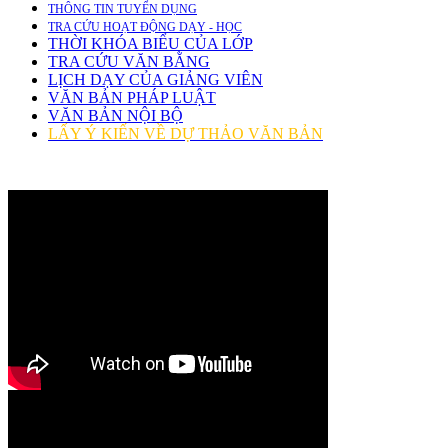
THÔNG TIN TUYỂN DỤNG
TRA CỨU HOẠT ĐỘNG DẠY - HỌC
THỜI KHÓA BIỂU CỦA LỚP
TRA CỨU VĂN BẰNG
LỊCH DẠY CỦA GIẢNG VIÊN
VĂN BẢN PHÁP LUẬT
VĂN BẢN NỘI BỘ
LẤY Ý KIẾN VỀ DỰ THẢO VĂN BẢN