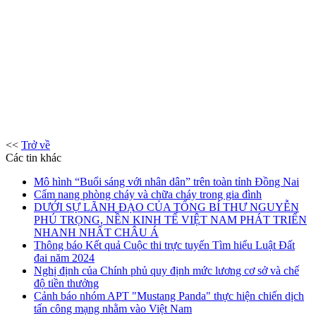
<<
Trở về
Các tin khác
Mô hình “Buổi sáng với nhân dân” trên toàn tỉnh Đồng Nai
Cẩm nang phòng cháy và chữa cháy trong gia đình
DƯỚI SỰ LÃNH ĐẠO CỦA TỔNG BÍ THƯ NGUYỄN
PHÚ TRỌNG, NỀN KINH TẾ VIỆT NAM PHÁT TRIỂN
NHANH NHẤT CHÂU Á
Thông báo Kết quả Cuộc thi trực tuyến Tìm hiểu Luật Đất
đai năm 2024
Nghị định của Chính phủ quy định mức lương cơ sở và chế
độ tiền thưởng
Cảnh báo nhóm APT "Mustang Panda" thực hiện chiến dịch
tấn công mạng nhằm vào Việt Nam