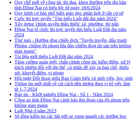
Quy chế mới về công tác thi đua, khen thưởng trên địa bàn
tỉnh Đồng Nai có hiệu lực từ ngày 18/6/2024
Quy trình cơ bản phổ biến giáo dục pháp luật ở cấp cơ sở
Cuộc thi trực tuyến "Tìm hiểu Luật đất đai năm 2024"
Xây dựng 'chính quyền thân thiện' xã, phường, thị trấn
Đồng Nai tổ chức thi trực tuyến tìm hiểu Luật Đất đai năm
2024
Thư ngỏ - Hưởng ứng chiến dịch "Tuyên truyền, đấu tranh
Phòng, chống tội phạm lừa đảo chiếm đoạt tài sản trên không
gian mạng"
Tài liệu giới thiệu Luật Đất đai năm 2024
Tăng cường quán triệt, chấn chỉnh công tác kiểm điểm, xử lý
trách nhiệm đối với tập thể, cá nhân để xảy ra hạn chế, thiếu
sót, khuyết điểm, vi phạm
Hội nghị Đối thoại giữa Ban Giám hiệu và sinh viên, học sinh
Thông tin mới nhất về cải cách tiền lương theo vị trí việc làm
từ 1-7-2024
Bản tin - Khởi nghiệp Đồng Nai - Số 1 - Năm 2024
Công an tỉnh Đồng Nai cảnh báo thủ đoạn của tội phạm trên
không gian mạng
Luật Nhà ở năm 2023
Sẽ tổng kiểm tra các bãi gửi xe xung quanh các trường học