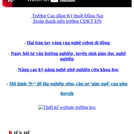
Trường Cao đẳng Kỹ thuật Đồng Nai
Đoàn thanh niên trường CĐKT ĐN
-
Hai bàn tay vàng của nghề robot di động
-
Ngày hội tư vấn hướng nghiệp- tuyển sinh giáo dục nghề
nghiệp
-
Nâng cao kỹ năng nghề nhờ nghiên cứu khoa học
-
Mô hình ‘9+’ để lập nghiệp sớm, cần sự ‘giác ngộ’ của phụ
huynh
thegioixinh.net
thienhaso.com
LIÊN HỆ