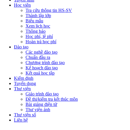
Học viên
Tra cứu thông tin HS-SV
Thành lập lớp
Biểu mẫu
Xem lịch học
Thông báo
Học phí, lệ phí
Hoàn trả học phí
Đào tạo
Các nghề đào tạo
Chuẩn đầu ra
Chương trình đào tạo
Kế hoạch đào tạo
Kết quả học tập
Kiểm định
Tuyển dụng
Thư viện
Giáo trình đào tạo
Đề thi/kiểm tra kết thúc môn
Bài giảng điện tử
Thư viện ảnh
Thư viện số
Liên hệ