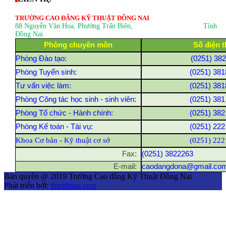
TRƯỜNG CAO ĐẲNG KỸ THUẬT ĐỒNG NAI
88 Nguyễn Văn Hoa, Phường Trấn Biên
, Tỉnh
Đồng Nai.
Phòng chuyên môn
Số điện t
Phòng Đào tạo:
(0251) 38
Phòng Tuyển sinh:
(0251) 381
Tư vấn việc làm:
(0251) 381
Phòng Công tác học sinh - sinh viên:
(0251) 381
Phòng Tổ chức - Hành chính:
(0251) 382
Phòng Kế toán - Tài vụ:
(0251) 222
Khoa Cơ bản - Kỹ thuật cơ sở
(0251) 222
Fax:
(0251) 3822263
E-mail:
caodangdona@gmail.co
Bản quyền @ 2019 Trường Cao đẳng Kỹ Thuật Đồng Nai
Phát triển bởi:
thienhaso.com