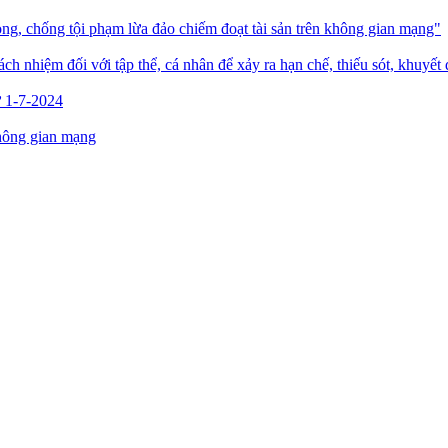
ng, chống tội phạm lừa đảo chiếm đoạt tài sản trên không gian mạng"
ách nhiệm đối với tập thể, cá nhân để xảy ra hạn chế, thiếu sót, khuyết
từ 1-7-2024
không gian mạng