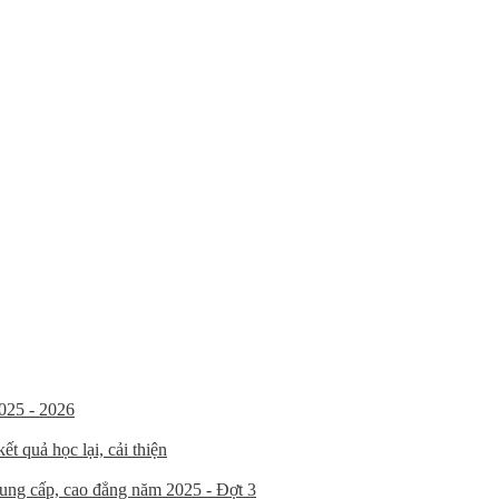
025 - 2026
t quả học lại, cải thiện
trung cấp, cao đẳng năm 2025 - Đợt 3