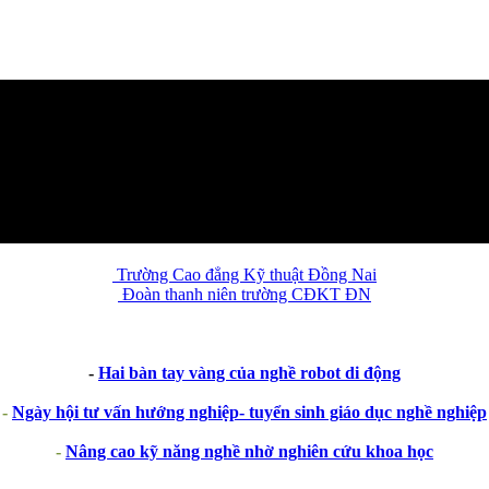
Trường Cao đẳng Kỹ thuật Đồng Nai
Đoàn thanh niên trường CĐKT ĐN
-
Hai bàn tay vàng của nghề robot di động
-
Ngày hội tư vấn hướng nghiệp- tuyển sinh giáo dục nghề nghiệp
-
Nâng cao kỹ năng nghề nhờ nghiên cứu khoa học