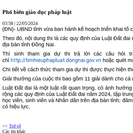
Phổ biến giáo dục pháp luật
03:58 | 22/05/2024
(ĐN)- UBND tỉnh vừa ban hành kế hoạch triển khai tổ c
Theo đó, nội dung thi là các quy định của Luật Đất đai
địa bàn tỉnh Đồng Nai.
Thí sinh tham gia dự thi trả lời các câu hỏi t
http://timhieuphapluat.dongnai.gov.vn
chỉ
hoặc quét m
Chi tiết về cách thức tham gia dự thi được thực hiện th
Giải thưởng của cuộc thi bao gồm 11 giải dành cho cá 
Luật Đất đai là một luật rất quan trọng, có ảnh hưởng 
rộng các quy định của Luật Đất đai năm 2024, tập trun
học viên, sinh viên và Nhân dân trên địa bàn tỉnh; đả
có hiệu lực.
<<
Trở về
Các tin khác