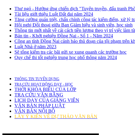
Thư ngỏ - Hưởng ứng chiến dịch "Tuyên truyền, đấu tranh Phò
Tài liệu giới thiệu Luật Đất đai năm 2024
Tăng cường quán triệt, chấn chỉnh công tác kiểm điểm, xử lý tr
Hội nghị Đối thoại giữa Ban Giám hiệu và sinh viên, học sinh
Thông tin mới nhất về cải cách tiền lương theo vị trí việc làm 
Bản tin - Khởi nghiệp Đồng Nai - Số 1 - Năm 2024
Công an tỉnh Đồng Nai cảnh báo thủ đoạn của tội phạm trên 
Luật Nhà ở năm 2023
Sẽ tổng kiểm tra các bãi gửi xe xung quanh các trường học
Quy chế thi tốt nghiệp trung học phổ thông năm 2024
THÔNG TIN TUYỂN DỤNG
TRA CỨU HOẠT ĐỘNG DẠY - HỌC
THỜI KHÓA BIỂU CỦA LỚP
TRA CỨU VĂN BẰNG
LỊCH DẠY CỦA GIẢNG VIÊN
VĂN BẢN PHÁP LUẬT
VĂN BẢN NỘI BỘ
LẤY Ý KIẾN VỀ DỰ THẢO VĂN BẢN