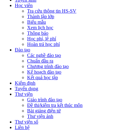
Học viên
Tra cứu thông tin HS-SV
Thành lập lớp
Biểu mẫu
Xem lịch học
Thông báo
Học phí, lệ phí
Hoàn trả học phí
Đào tạo
Các nghề đào tạo
Chuẩn đầu ra
Chương trình đào tạo
Kế hoạch đào tạo
Kết quả học tập
Kiểm định
Tuyển dụng
Thư viện
Giáo trình đào tạo
Đề thi/kiểm tra kết thúc môn
Bài giảng điện tử
Thư viện ảnh
Thư viện số
Liên hệ