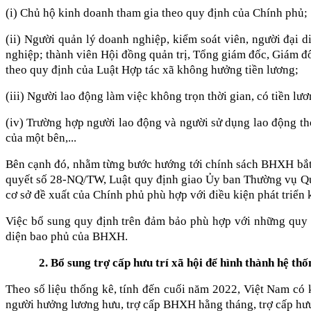
(i) Chủ hộ kinh doanh tham gia theo quy định của Chính phủ;
(ii) Người quản lý doanh nghiệp, kiểm soát viên, người đại
nghiệp; thành viên Hội đồng quản trị, Tổng giám đốc, Giám đố
theo quy định của Luật Hợp tác xã không hưởng tiền lương;
(iii) Người lao động làm việc không trọn thời gian, có tiền 
(iv) Trường hợp người lao động và người sử dụng lao động thỏ
của một bên,...
Bên cạnh đó, nhằm từng bước hướng tới chính sách BHXH bắt bu
quyết số 28-NQ/TW, Luật quy định giao Ủy ban Thường vụ Quố
cơ sở đề xuất của Chính phủ phù hợp với điều kiện phát triển k
Việc bổ sung quy định trên đảm bảo phù hợp với những quy 
diện bao phủ của BHXH.
2. Bổ sung trợ cấp hưu trí xã hội để hình thành hệ 
Theo số liệu thống kê, tính đến cuối năm 2022, Việt Nam có kh
người hưởng lương hưu, trợ cấp BHXH hằng tháng, trợ cấp hưu 