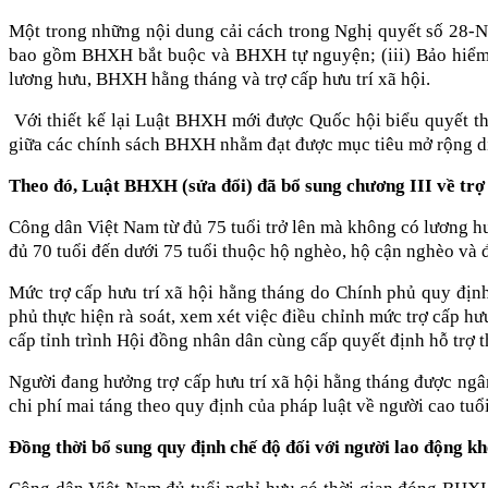
Một trong những nội dung cải cách trong Nghị quyết số 28-N
bao gồm BHXH bắt buộc và BHXH tự nguyện; (iii) Bảo hiểm 
lương hưu, BHXH hằng tháng và trợ cấp hưu trí xã hội.
Với thiết kế lại Luật BHXH mới được Quốc hội biểu quyết thôn
giữa các chính sách BHXH nhằm đạt được mục tiêu mở rộng d
Theo đó, Luật BHXH (sửa đổi) đã bổ sung chương III về trợ 
Công dân Việt Nam từ đủ 75 tuổi trở lên mà không có lương h
đủ 70 tuổi đến dưới 75 tuổi thuộc hộ nghèo, hộ cận nghèo và 
Mức trợ cấp hưu trí xã hội hằng tháng do Chính phủ quy định
phủ thực hiện rà soát, xem xét việc điều chỉnh mức trợ cấp hư
cấp tỉnh trình Hội đồng nhân dân cùng cấp quyết định hỗ trợ 
Người đang hưởng trợ cấp hưu trí xã hội hằng tháng được ngâ
chi phí mai táng theo quy định của pháp luật về người cao tuổi
Đồng thời bổ sung quy định chế độ đối với người lao động kh