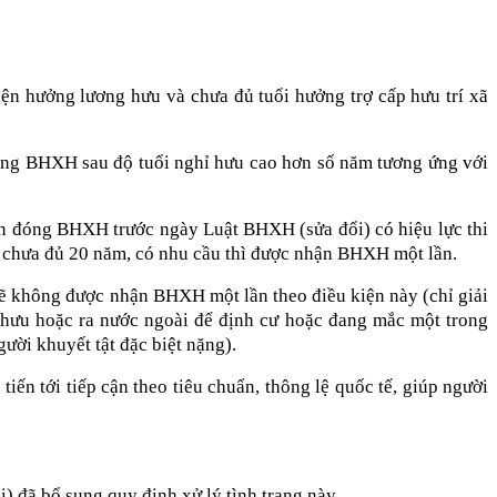
n hưởng lương hưu và chưa đủ tuổi hưởng trợ cấp hưu trí xã
đóng BHXH sau độ tuổi nghỉ hưu cao hơn số năm tương ứng với
ian đóng BHXH trước ngày Luật BHXH (sửa đổi) có hiệu lực thi
chưa đủ 20 năm, có nhu cầu thì được nhận BHXH một lần.
sẽ không được nhận BHXH một lần theo điều kiện này (chỉ giải
ưu hoặc ra nước ngoài để định cư hoặc đang mắc một trong
ười khuyết tật đặc biệt nặng).
ến tới tiếp cận theo tiêu chuẩn, thông lệ quốc tế, giúp người
 đã bổ sung quy định xử lý tình trạng này.