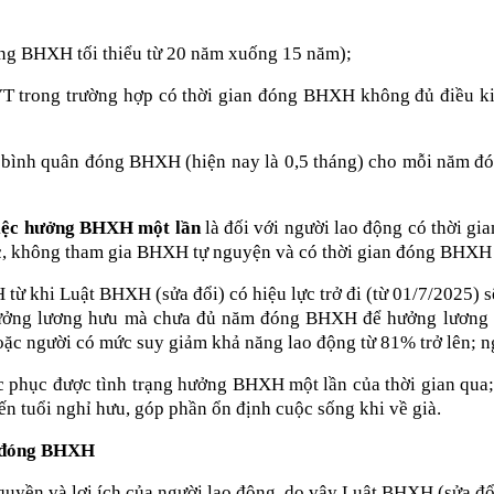
óng BHXH tối thiểu từ 20 năm xuống 15 năm);
 trong trường hợp có thời gian đóng BHXH không đủ điều kiệ
ơng bình quân đóng BHXH (hiện nay là 0,5 tháng) cho mỗi năm 
ề việc hưởng BHXH một lần
là đối với người lao động có thời g
c, không tham gia BHXH tự nguyện và có thời gian đóng BHXH 
từ khi Luật BHXH (sửa đổi) có hiệu lực trở đi (từ 01/7/2025) 
hưởng lương hưu mà chưa đủ năm đóng BHXH để hưởng lương h
oặc người có mức suy giảm khả năng lao động từ 81% trở lên; ng
 phục được tình trạng hưởng BHXH một lần của thời gian qua; ti
ến tuổi nghỉ hưu, góp phần ổn định cuộc sống khi về già.
ốn đóng BHXH
yền và lợi ích của người lao động, do vậy Luật BHXH (sửa đổi)