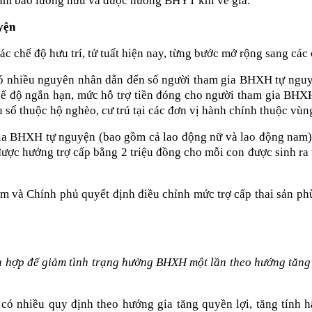
đảm bảo lương hưu và được hưởng BHYT khi về già.
yện
chế độ hưu trí, tử tuất hiện nay, từng bước mở rộng sang các 
 có nhiều nguyên nhân dẫn đến số người tham gia BHXH tự ngu
ế độ ngắn hạn, mức hỗ trợ tiền đóng cho người tham gia BHXH 
u số thuộc hộ nghèo, cư trú tại các đơn vị hành chính thuộc vù
ia BHXH tự nguyện (bao gồm cả lao động nữ và lao động nam)
 được hưởng trợ cấp bằng 2 triệu đồng cho mỗi con được sinh ra và
 và Chính phủ quyết định điều chỉnh mức trợ cấp thai sản phù 
 hợp để giảm tình trạng hưởng BHXH một lần theo hướng tăng 
có nhiều quy định theo hướng gia tăng quyền lợi, tăng tính 