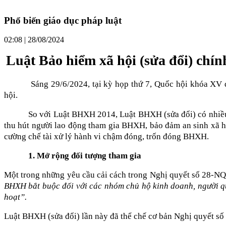
Phổ biến giáo dục pháp luật
02:08 | 28/08/2024
Luật Bảo hiểm xã hội (sửa đổi)​ chí
Sáng 29/6/2024, tại kỳ họp thứ 7, Quốc hội khóa XV 
hội.
So với Luật BHXH 2014, Luật BHXH (sửa đổi) có nhiều t
thu hút người lao động tham gia BHXH, bảo đảm an sinh xã hộ
cường chế tài xử lý hành vi chậm đóng, trốn đóng BHXH.
1. Mở rộng đối tượng tham gia
Một trong những yêu cầu cải cách trong Nghị quyết số 28-N
BHXH bắt buộc đối với các nhóm chủ hộ kinh doanh, người qu
hoạt”.
Luật BHXH (sửa đổi) lần này đã thể chế cơ bản Nghị quyết s