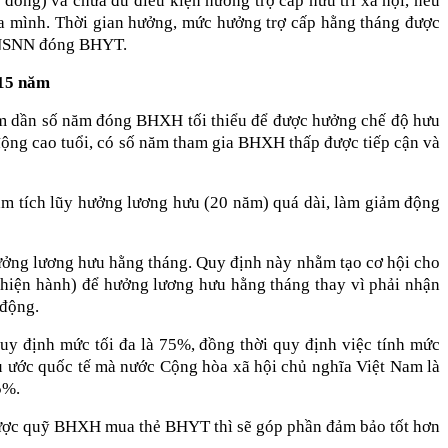
ng) và chưa đủ điều kiện hưởng trợ cấp hưu trí xã hội, nếu
 mình. Thời gian hưởng, mức hưởng trợ cấp hằng tháng được
c NSNN đóng BHYT.
 15 năm
iảm dần số năm đóng BHXH tối thiểu để được hưởng chế độ hưu
động cao tuổi, có số năm tham gia BHXH thấp được tiếp cận và
ăm tích lũy hưởng lương hưu (20 năm) quá dài, làm giảm động
ưởng lương hưu hằng tháng. Quy định này nhằm tạo cơ hội cho
 hiện hành) để hưởng lương hưu hằng tháng thay vì phải nhận
 động.
y định mức tối đa là 75%, đồng thời quy định việc tính mức
 ước quốc tế mà nước Cộng hòa xã hội chủ nghĩa Việt Nam là
5%.
được quỹ BHXH mua thẻ BHYT thì sẽ góp phần đảm bảo tốt hơn