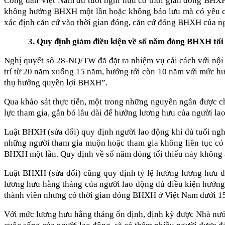
Công dân Việt Nam đủ tuổi nghỉ hưu có thời gian đóng BHXH
không hưởng BHXH một lần hoặc không bảo lưu mà có yêu cầ
xác định căn cứ vào thời gian đóng, căn cứ đóng BHXH của n
3. Quy định giảm điều kiện về số năm đóng BHXH tối
Nghị quyết số 28-NQ/TW đã đặt ra nhiệm vụ cải cách với nội
trí từ 20 năm xuống 15 năm, hướng tới còn 10 năm với mức hư
thụ hưởng quyền lợi BHXH”.
Qua khảo sát thực tiễn, một trong những nguyên ngân được c
lực tham gia, gắn bó lâu dài để hưởng lương hưu của người la
Luật BHXH (sửa đổi) quy định người lao động khi đủ tuổi ng
những người tham gia muộn hoặc tham gia không liên tục có 
BHXH một lần. Quy định về số năm đóng tối thiểu này không 
Luật BHXH (sửa đổi) cũng quy định tỷ lệ hưởng lương hưu đ
lương hưu hằng tháng của người lao động đủ điều kiện hưởn
thành viên nhưng có thời gian đóng BHXH ở Việt Nam dưới 15
Với mức lương hưu hằng tháng ổn định, định kỳ được Nhà nư