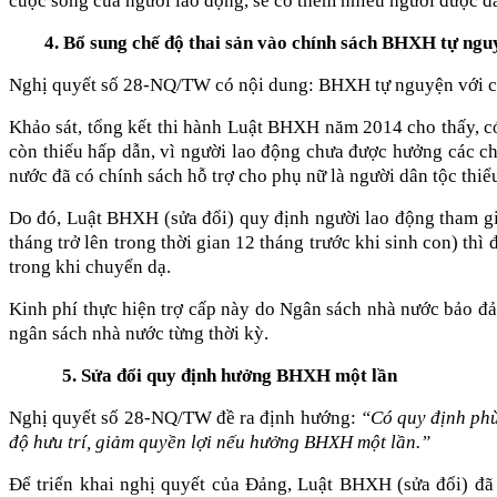
cuộc sống của người lao động, sẽ có thêm nhiều người được 
4. Bổ sung chế độ thai sản vào chính sách BHXH tự ngu
Nghị quyết số 28-NQ/TW có nội dung: BHXH tự nguyện với các 
Khảo sát, tổng kết thi hành Luật BHXH năm 2014 cho thấy,
còn thiếu hấp dẫn, vì người lao động chưa được hưởng các ch
nước đã có chính sách hỗ trợ cho phụ nữ là người dân tộc thiể
Do đó, Luật BHXH (sửa đổi) quy định người lao động tham g
tháng trở lên trong thời gian 12 tháng trước khi sinh con) thì
trong khi chuyển dạ.
Kinh phí thực hiện trợ cấp này do Ngân sách nhà nước bảo đảm
ngân sách nhà nước từng thời kỳ.
5. Sửa đổi quy định hưởng BHXH một lần
Nghị quyết số 28-NQ/TW đề ra định hướng:
“Có quy định phù
độ hưu trí, giảm quyền lợi nếu hưởng BHXH một lần.”
Để triển khai nghị quyết của Đảng, Luật BHXH (sửa đổi) đã 