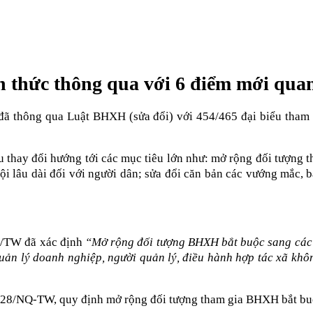
nh thức thông qua với 6 điểm mới qua
đã thông qua Luật BHXH (sửa đổi) với 454/465 đại biểu tham 
hay đổi hướng tới các mục tiêu lớn như: mở rộng đối tượng tha
i lâu dài đối với người dân; sửa đổi căn bản các vướng mắc, bấ
Q/TW đã xác định
“Mở rộng đối tượng BHXH bắt buộc sang các 
ản lý doanh nghiệp, người quản lý, điều hành hợp tác xã không
ố 28/NQ-TW, quy định mở rộng đối tượng tham gia BHXH bắt buộ