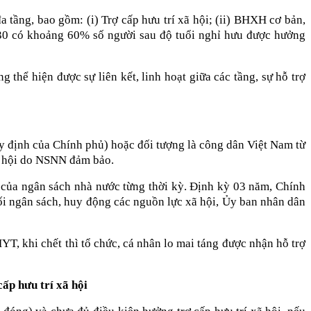
ầng, bao gồm: (i) Trợ cấp hưu trí xã hội; (ii) BHXH cơ bản,
30 có khoảng 60% số người sau độ tuổi nghỉ hưu được hưởng
thể hiện được sự liên kết, linh hoạt giữa các tầng, sự hỗ trợ
y định của Chính phủ) hoặc đối tượng là công dân Việt Nam từ
xã hội do NSNN đảm bảo.
g của ngân sách nhà nước từng thời kỳ. Định kỳ 03 năm, Chính
 đối ngân sách, huy động các nguồn lực xã hội, Ủy ban nhân dân
, khi chết thì tổ chức, cá nhân lo mai táng được nhận hỗ trợ
ấp hưu trí xã hội