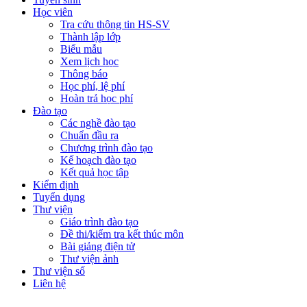
Học viên
Tra cứu thông tin HS-SV
Thành lập lớp
Biểu mẫu
Xem lịch học
Thông báo
Học phí, lệ phí
Hoàn trả học phí
Đào tạo
Các nghề đào tạo
Chuẩn đầu ra
Chương trình đào tạo
Kế hoạch đào tạo
Kết quả học tập
Kiểm định
Tuyển dụng
Thư viện
Giáo trình đào tạo
Đề thi/kiểm tra kết thúc môn
Bài giảng điện tử
Thư viện ảnh
Thư viện số
Liên hệ