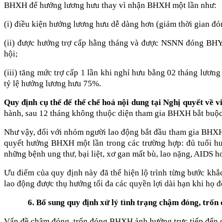
BHXH để hưởng lương hưu thay vì nhận BHXH một lần như:
(i) điều kiện hưởng lương hưu dễ dàng hơn (giảm thời gian đ
(ii) được hưởng trợ cấp hằng tháng và được NSNN đóng BHYT
hội;
(iii) tăng mức trợ cấp 1 lần khi nghỉ hưu bằng 02 tháng lư
tỷ lệ hưởng lương hưu 75%.
Quy định cụ thể để thể chế hoá nội dung tại Nghị quyết v
hành, sau 12 tháng không thuộc diện tham gia BHXH bắt buộ
Như vậy, đối với nhóm người lao động bắt đầu tham gia BHXH 
quyết hưởng BHXH một lần trong các trường hợp: đủ tuổi 
những bệnh ung thư, bại liệt, xơ gan mất bù, lao nặng, AIDS h
Ưu điểm của quy định này đã thể hiện lộ trình từng bước khắc
lao động được thụ hưởng tối đa các quyền lợi dài hạn khi họ đ
6. Bổ sung quy định xử lý tình trạng chậm đóng, tr
Vấn đề chậm đóng, trốn đóng BHXH ảnh hưởng trực tiếp đến qu