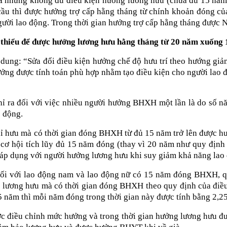
 nhưng không đủ điều kiện hưởng lương hưu (chưa đủ 15 năm đó
u thì được hưởng trợ cấp hằng tháng từ chính khoản đóng của
gười lao động. Trong thời gian hưởng trợ cấp hằng tháng đượ
 thiểu để được hưởng lương hưu hằng tháng từ 20 năm xuống
 dung: “Sửa đổi điều kiện hưởng chế độ hưu trí theo hướng g
ởng được tính toán phù hợp nhằm tạo điều kiện cho người lao 
hỉ ra đối với việc nhiều người hưởng BHXH một lần là do số n
o động.
hỉ hưu mà có thời gian đóng BHXH từ đủ 15 năm trở lên được h
cơ hội tích lũy đủ 15 năm đóng (thay vì 20 năm như quy định
áp dụng với người hưởng lương hưu khi suy giảm khả năng lao
ối với lao động nam và lao động nữ có 15 năm đóng BHXH, qu
g lương hưu mà có thời gian đóng BHXH theo quy định của điều
 năm thì mỗi năm đóng trong thời gian này được tính bằng 2,2
ớc điều chỉnh mức hưởng và trong thời gian hưởng lương hưu 