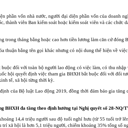
 diện phần vốn nhà nước, người đại diện phần vốn của doanh ng
c, thành viên Ban kiểm soát hoặc kiểm soát viên và các chức da
lương trong tháng bằng hoặc cao hơn tiền lương làm căn cứ đóng
a thuận bằng tên gọi khác nhưng có nội dung thể hiện về việc l
ộc đối với toàn bộ người lao động có việc làm, có thu nhập và
c hội quyết định việc tham gia BHXH bắt buộc đối với đối tượ
inh tế, xã hội từng thời kỳ.
định của Bộ luật Lao động 2019, đồng thời đảm bảo gia tăng q
thống BHXH đa tầng theo định hướng tại Nghị quyết số 28-NQ
oảng 14,4 triệu người sau độ tuổi nghỉ hưu (từ 55 tuổi trở lên 
trí xã hội là hơn 5,1 triệu người, chiếm khoảng 35% tổng số ng