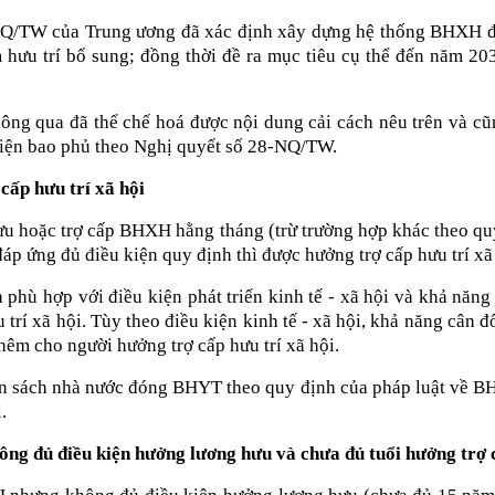
Q/TW của Trung ương đã xác định xây dựng hệ thống BHXH đa t
hưu trí bổ sung; đồng thời đề ra mục tiêu cụ thể đến năm 20
g qua đã thể chế hoá được nội dung cải cách nêu trên và cũng 
iện bao phủ theo Nghị quyết số 28-NQ/TW.
cấp hưu trí xã hội
ưu hoặc trợ cấp BHXH hằng tháng (trừ trường hợp khác theo qu
đáp ứng đủ điều kiện quy định thì được hưởng trợ cấp hưu trí 
 phù hợp với điều kiện phát triển kinh tế - xã hội và khả năn
u trí xã hội. Tùy theo điều kiện kinh tế - xã hội, khả năng cân
thêm cho người hưởng trợ cấp hưu trí xã hội.
n sách nhà nước đóng BHYT theo quy định của pháp luật về BHYT
.
ông đủ điều kiện hưởng lương hưu và chưa đủ tuổi hưởng trợ c