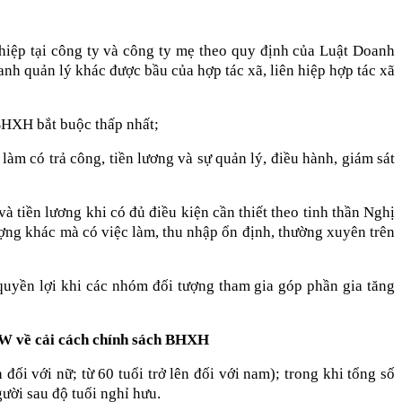
hiệp tại công ty và công ty mẹ theo quy định của Luật Doanh
nh quản lý khác được bầu của hợp tác xã, liên hiệp hợp tác xã
 BHXH bắt buộc thấp nhất;
àm có trả công, tiền lương và sự quản lý, điều hành, giám sát
 tiền lương khi có đủ điều kiện cần thiết theo tinh thần Nghị
ng khác mà có việc làm, thu nhập ổn định, thường xuyên trên
uyền lợi khi các nhóm đối tượng tham gia góp phần gia tăng
/TW về cải cách chính sách BHXH
đối với nữ; từ 60 tuổi trở lên đối với nam); trong khi tổng số
ười sau độ tuổi nghỉ hưu.