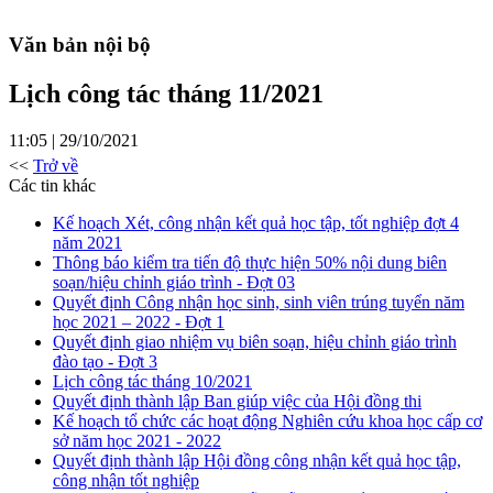
Văn bản nội bộ
Lịch công tác tháng 11/2021
11:05 | 29/10/2021
<<
Trở về
Các tin khác
Kế hoạch Xét, công nhận kết quả học tập, tốt nghiệp đợt 4
năm 2021
Thông báo kiểm tra tiến độ thực hiện 50% nội dung biên
soạn/hiệu chỉnh giáo trình - Đợt 03
Quyết định Công nhận học sinh, sinh viên trúng tuyển năm
học 2021 – 2022 - Đợt 1
Quyết định giao nhiệm vụ biên soạn, hiệu chỉnh giáo trình
đào tạo - Đợt 3
Lịch công tác tháng 10/2021
Quyết định thành lập Ban giúp việc của Hội đồng thi
Kế hoạch tổ chức các hoạt động Nghiên cứu khoa học cấp cơ
sở năm học 2021 - 2022
Quyết định thành lập Hội đồng công nhận kết quả học tập,
công nhận tốt nghiệp