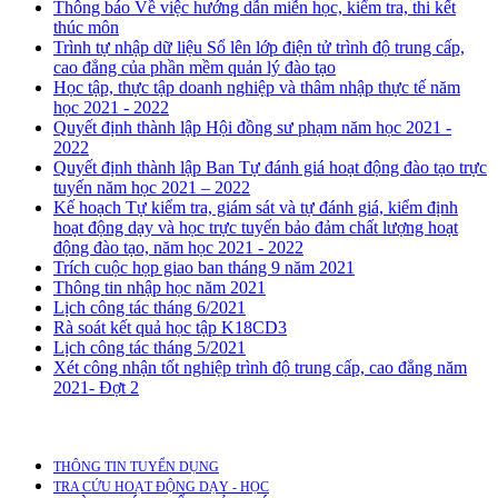
Thông báo Về việc hướng dẫn miễn học, kiểm tra, thi kết
thúc môn
Trình tự nhập dữ liệu Sổ lên lớp điện tử trình độ trung cấp,
cao đẳng của phần mềm quản lý đào tạo
Học tập, thực tập doanh nghiệp và thâm nhập thực tế năm
học 2021 - 2022
Quyết định thành lập Hội đồng sư phạm năm học 2021 -
2022
Quyết định thành lập Ban Tự đánh giá hoạt động đào tạo trực
tuyến năm học 2021 – 2022
Kế hoạch Tự kiểm tra, giám sát và tự đánh giá, kiểm định
hoạt động dạy và học trực tuyến bảo đảm chất lượng hoạt
động đào tạo, năm học 2021 - 2022
Trích cuộc họp giao ban tháng 9 năm 2021
Thông tin nhập học năm 2021
Lịch công tác tháng 6/2021
Rà soát kết quả học tập K18CD3
Lịch công tác tháng 5/2021
Xét công nhận tốt nghiệp trình độ trung cấp, cao đẳng năm
2021- Đợt 2
THÔNG TIN TUYỂN DỤNG
TRA CỨU HOẠT ĐỘNG DẠY - HỌC