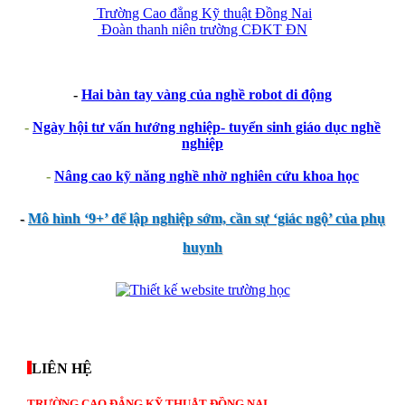
Trường Cao đẳng Kỹ thuật Đồng Nai
Đoàn thanh niên trường CĐKT ĐN
-
Hai bàn tay vàng của nghề robot di động
-
Ngày hội tư vấn hướng nghiệp- tuyển sinh giáo dục nghề
nghiệp
-
Nâng cao kỹ năng nghề nhờ nghiên cứu khoa học
-
Mô hình ‘9+’ để lập nghiệp sớm, cần sự ‘giác ngộ’ của phụ
huynh
thegioixinh.net
thienhaso.com
LIÊN HỆ
TRƯỜNG CAO ĐẲNG KỸ THUẬT ĐỒNG NAI