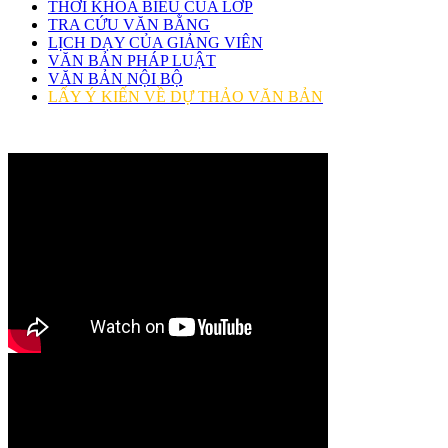
THỜI KHÓA BIỂU CỦA LỚP
TRA CỨU VĂN BẰNG
LỊCH DẠY CỦA GIẢNG VIÊN
VĂN BẢN PHÁP LUẬT
VĂN BẢN NỘI BỘ
LẤY Ý KIẾN VỀ DỰ THẢO VĂN BẢN