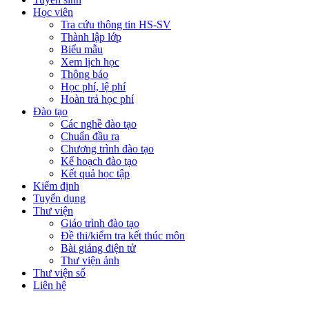
Học viên
Tra cứu thông tin HS-SV
Thành lập lớp
Biểu mẫu
Xem lịch học
Thông báo
Học phí, lệ phí
Hoàn trả học phí
Đào tạo
Các nghề đào tạo
Chuẩn đầu ra
Chương trình đào tạo
Kế hoạch đào tạo
Kết quả học tập
Kiểm định
Tuyển dụng
Thư viện
Giáo trình đào tạo
Đề thi/kiểm tra kết thúc môn
Bài giảng điện tử
Thư viện ảnh
Thư viện số
Liên hệ