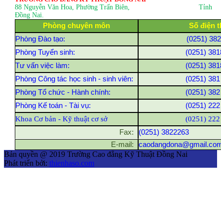
88 Nguyễn Văn Hoa, Phường Trấn Biên
, Tỉnh
Đồng Nai.
Phòng chuyên môn
Số điện t
Phòng Đào tạo:
(0251) 38
Phòng Tuyển sinh:
(0251) 381
Tư vấn việc làm:
(0251) 381
Phòng Công tác học sinh - sinh viên:
(0251) 381
Phòng Tổ chức - Hành chính:
(0251) 382
Phòng Kế toán - Tài vụ:
(0251) 222
Khoa Cơ bản - Kỹ thuật cơ sở
(0251) 222
Fax:
(0251) 3822263
E-mail:
caodangdona@gmail.co
Bản quyền @ 2019 Trường Cao đẳng Kỹ Thuật Đồng Nai
Phát triển bởi:
thienhaso.com