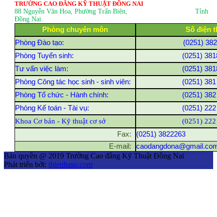
TRƯỜNG CAO ĐẲNG KỸ THUẬT ĐỒNG NAI
88 Nguyễn Văn Hoa, Phường Trấn Biên
, Tỉnh
Đồng Nai.
Phòng chuyên môn
Số điện t
Phòng Đào tạo:
(0251) 38
Phòng Tuyển sinh:
(0251) 381
Tư vấn việc làm:
(0251) 381
Phòng Công tác học sinh - sinh viên:
(0251) 381
Phòng Tổ chức - Hành chính:
(0251) 382
Phòng Kế toán - Tài vụ:
(0251) 222
Khoa Cơ bản - Kỹ thuật cơ sở
(0251) 222
Fax:
(0251) 3822263
E-mail:
caodangdona@gmail.co
Bản quyền @ 2019 Trường Cao đẳng Kỹ Thuật Đồng Nai
Phát triển bởi:
thienhaso.com