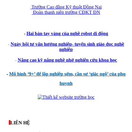
Trường Cao đẳng Kỹ thuật Đồng Nai
Đoàn thanh niên trường CĐKT ĐN
-
Hai bàn tay vàng của nghề robot di động
-
Ngày hội tư vấn hướng nghiệp- tuyển sinh giáo dục nghề
nghiệp
-
Nâng cao kỹ năng nghề nhờ nghiên cứu khoa học
-
Mô hình ‘9+’ để lập nghiệp sớm, cần sự ‘giác ngộ’ của phụ
huynh
thegioixinh.net
thienhaso.com
LIÊN HỆ