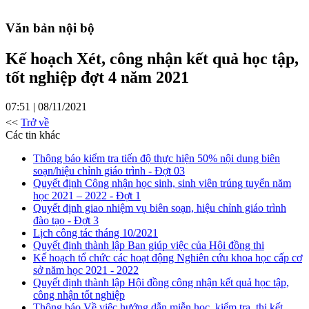
Văn bản nội bộ
Kế hoạch Xét, công nhận kết quả học tập,
tốt nghiệp đợt 4 năm 2021
07:51 | 08/11/2021
<<
Trở về
Các tin khác
Thông báo kiểm tra tiến độ thực hiện 50% nội dung biên
soạn/hiệu chỉnh giáo trình - Đợt 03
Quyết định Công nhận học sinh, sinh viên trúng tuyển năm
học 2021 – 2022 - Đợt 1
Quyết định giao nhiệm vụ biên soạn, hiệu chỉnh giáo trình
đào tạo - Đợt 3
Lịch công tác tháng 10/2021
Quyết định thành lập Ban giúp việc của Hội đồng thi
Kế hoạch tổ chức các hoạt động Nghiên cứu khoa học cấp cơ
sở năm học 2021 - 2022
Quyết định thành lập Hội đồng công nhận kết quả học tập,
công nhận tốt nghiệp
Thông báo Về việc hướng dẫn miễn học, kiểm tra, thi kết