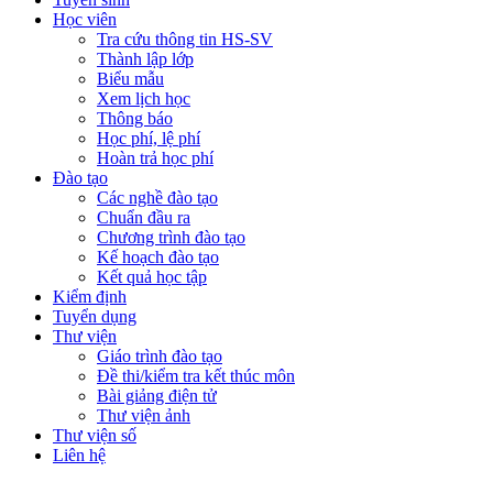
Học viên
Tra cứu thông tin HS-SV
Thành lập lớp
Biểu mẫu
Xem lịch học
Thông báo
Học phí, lệ phí
Hoàn trả học phí
Đào tạo
Các nghề đào tạo
Chuẩn đầu ra
Chương trình đào tạo
Kế hoạch đào tạo
Kết quả học tập
Kiểm định
Tuyển dụng
Thư viện
Giáo trình đào tạo
Đề thi/kiểm tra kết thúc môn
Bài giảng điện tử
Thư viện ảnh
Thư viện số
Liên hệ