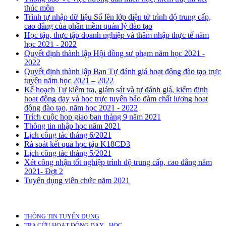
thúc môn
Trình tự nhập dữ liệu Sổ lên lớp điện tử trình độ trung cấp,
cao đẳng của phần mềm quản lý đào tạo
Học tập, thực tập doanh nghiệp và thâm nhập thực tế năm
học 2021 - 2022
Quyết định thành lập Hội đồng sư phạm năm học 2021 -
2022
Quyết định thành lập Ban Tự đánh giá hoạt động đào tạo trực
tuyến năm học 2021 – 2022
Kế hoạch Tự kiểm tra, giám sát và tự đánh giá, kiểm định
hoạt động dạy và học trực tuyến bảo đảm chất lượng hoạt
động đào tạo, năm học 2021 - 2022
Trích cuộc họp giao ban tháng 9 năm 2021
Thông tin nhập học năm 2021
Lịch công tác tháng 6/2021
Rà soát kết quả học tập K18CD3
Lịch công tác tháng 5/2021
Xét công nhận tốt nghiệp trình độ trung cấp, cao đẳng năm
2021- Đợt 2
Tuyển dụng viên chức năm 2021
THÔNG TIN TUYỂN DỤNG
TRA CỨU HOẠT ĐỘNG DẠY - HỌC