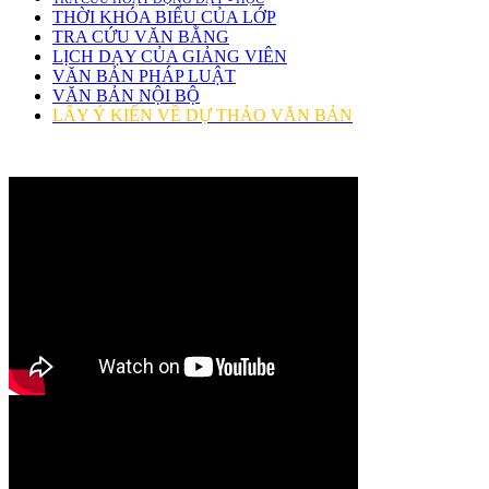
THỜI KHÓA BIỂU CỦA LỚP
TRA CỨU VĂN BẰNG
LỊCH DẠY CỦA GIẢNG VIÊN
VĂN BẢN PHÁP LUẬT
VĂN BẢN NỘI BỘ
LẤY Ý KIẾN VỀ DỰ THẢO VĂN BẢN