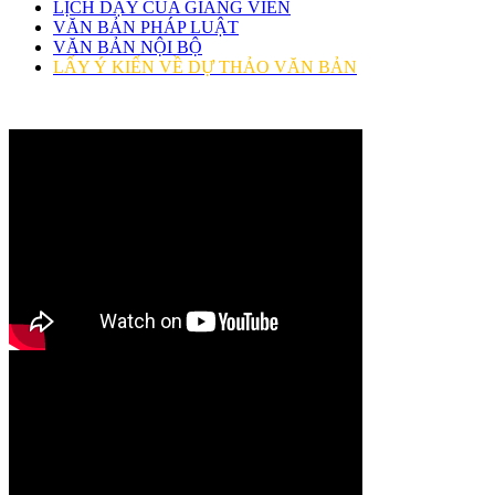
LỊCH DẠY CỦA GIẢNG VIÊN
VĂN BẢN PHÁP LUẬT
VĂN BẢN NỘI BỘ
LẤY Ý KIẾN VỀ DỰ THẢO VĂN BẢN