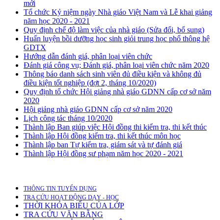
mới
Tổ chức Kỷ niệm ngày Nhà giáo Việt Nam và Lễ khai giảng
năm học 2020 - 2021
Quy định chế độ làm việc của nhà giáo (Sửa đổi, bổ sung)
Huấn luyện bồi dưỡng học sinh giỏi trung học phổ thông hệ
GDTX
Hướng dẫn đánh giá, phân loại viên chức
Đánh giá công vụ; Đánh giá, phân loại viên chức năm 2020
Thông báo danh sách sinh viên đủ điều kiện và không đủ
điều kiện tốt nghiệp (đợt 2, tháng 10/2020)
Quy định tổ chức Hội giảng nhà giáo GDNN cấp cơ sở năm
2020
Hội giảng nhà giáo GDNN cấp cơ sở năm 2020
Lịch công tác tháng 10/2020
Thành lập Ban giúp việc Hội đồng thi kiểm tra, thi kết thúc
Thành lập Hội đồng kiểm tra, thi kết thúc môn học
Thành lập ban Tự kiểm tra, giám sát và tự đánh giá
Thành lập Hội đồng sư phạm năm học 2020 - 2021
THÔNG TIN TUYỂN DỤNG
TRA CỨU HOẠT ĐỘNG DẠY - HỌC
THỜI KHÓA BIỂU CỦA LỚP
TRA CỨU VĂN BẰNG