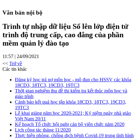
Văn bản nội bộ
Trình tự nhập dữ liệu Sổ lên lớp điện tử
trình độ trung cấp, cao đẳng của phần
mềm quản lý đào tạo
11:57 | 24/09/2021
<<
Trở về
Các tin khác
Đăng ký học trả nợ môn học - mô đun cho HSSV các khóa
18CD3, 18TC3, 19CD3, 19TC3
Thời gian nghiệm thu đề thi kiểm tra kết thúc môn học và
giáo trình
Cảnh báo kết quả học tập khóa 18CD3, 18TC3, 19CD3,
19TC3
Lễ khai giảng năm học 2020-2021; Kỷ niệm ngày nhà giáo
Việt Nam 20/11
Kế hoạch Tổ chức hội nghị cán bộ viên chức năm 2020
Lịch công tác tháng 11/2020
Thực hiện phòng, chống dịch bệnh Covid-19 trong tình hình