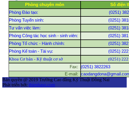
Phòng chuyên môn
Số điện t
Phòng Đào tạo:
(0251) 38
Phòng Tuyển sinh:
(0251) 381
Tư vấn việc làm:
(0251) 381
Phòng Công tác học sinh - sinh viên:
(0251) 381
Phòng Tổ chức - Hành chính:
(0251) 382
Phòng Kế toán - Tài vụ:
(0251) 222
Khoa Cơ bản - Kỹ thuật cơ sở
(0251) 222
Fax:
(0251) 3822263
E-mail:
caodangdona@gmail.co
Bản quyền @ 2019 Trường Cao đẳng Kỹ Thuật Đồng Nai
Phát triển bởi:
thienhaso.com