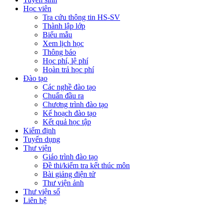
Học viên
Tra cứu thông tin HS-SV
Thành lập lớp
Biểu mẫu
Xem lịch học
Thông báo
Học phí, lệ phí
Hoàn trả học phí
Đào tạo
Các nghề đào tạo
Chuẩn đầu ra
Chương trình đào tạo
Kế hoạch đào tạo
Kết quả học tập
Kiểm định
Tuyển dụng
Thư viện
Giáo trình đào tạo
Đề thi/kiểm tra kết thúc môn
Bài giảng điện tử
Thư viện ảnh
Thư viện số
Liên hệ