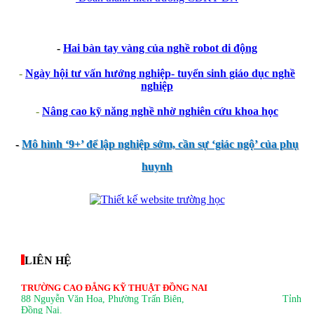
-
Hai bàn tay vàng của nghề robot di động
-
Ngày hội tư vấn hướng nghiệp- tuyển sinh giáo dục nghề
nghiệp
-
Nâng cao kỹ năng nghề nhờ nghiên cứu khoa học
-
Mô hình ‘9+’ để lập nghiệp sớm, cần sự ‘giác ngộ’ của phụ
huynh
thegioixinh.net
thienhaso.com
LIÊN HỆ
TRƯỜNG CAO ĐẲNG KỸ THUẬT ĐỒNG NAI
88 Nguyễn Văn Hoa, Phường Trấn Biên
, Tỉnh
Đồng Nai.