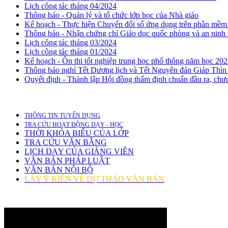
Lịch công tác tháng 04/2024
Thông báo - Quản lý và tổ chức lớp học của Nhà giáo
Kế hoạch - Thực hiện Chuyển đổi số ứng dụng trên phần mềm 
Thông báo - Nhận chứng chỉ Giáo dục quốc phòng và an ninh
Lịch công tác tháng 03/2024
Lịch công tác tháng 01/2024
Kế hoạch - Ôn thi tốt nghiệp trung học phổ thông năm học 202
Thông báo nghỉ Tết Dương lịch và Tết Nguyên đán Giáp Thìn
Quyết định - Thành lập Hội đồng thẩm định chuẩn đầu ra, chươ
THÔNG TIN TUYỂN DỤNG
TRA CỨU HOẠT ĐỘNG DẠY - HỌC
THỜI KHÓA BIỂU CỦA LỚP
TRA CỨU VĂN BẰNG
LỊCH DẠY CỦA GIẢNG VIÊN
VĂN BẢN PHÁP LUẬT
VĂN BẢN NỘI BỘ
LẤY Ý KIẾN VỀ DỰ THẢO VĂN BẢN