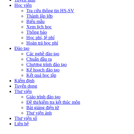
Học viên
Tra cứu thông tin HS-SV
Thành lập lớp
Biểu mẫu
Xem lịch học
Thông báo
Học phí, lệ phí
Hoàn trả học phí
Đào tạo
Các nghề đào tạo
Chuẩn đầu ra
Chương trình đào tạo
Kế hoạch đào tạo
Kết quả học tập
Kiểm định
Tuyển dụng
Thư viện
Giáo trình đào tạo
Đề thi/kiểm tra kết thúc môn
Bài giảng điện tử
Thư viện ảnh
Thư viện số
Liên hệ