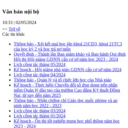
Văn bản nội bộ
10:33 | 02/05/2024
<<
Trở về
Các tin khác
Thông báo - Xét kết quả học tập khoá 21CD3, khoá 21TC3
của học kỳ 2 và học trả nợ môn
Quyết định - Thành lập Ban giám khảo và Ban hành Qui định
Hội thi Hội giảng GDNN cấp cơ sở năm học 2023 - 2024
Lịch công tác tháng 05/2024
Kế hoạch - Hội giảng nhà giáo GDNN cấp cơ sở năm 2024
Lịch công tác tháng 04/2024
Thông báo - Quản lý và tổ chức lớp học của Nhà giáo
Kế hoạch - Thực hiện Chuyển đổi số ứng dụng trên phần
mềm Quản lý đào tạo của trường Cao đẳng Kỹ thuật Đồng
Nai, từ nay đến năm 2025
Thông báo - Nhận chứng chỉ Giáo dục quốc phòng và an
ninh năm học 2022 - 2023
Lịch công tác tháng 03/2024
Lịch công tác tháng 01/2024
Kế hoạch - Ôn thi tốt nghiệp trung học phổ thông năm học
2023 - 2024