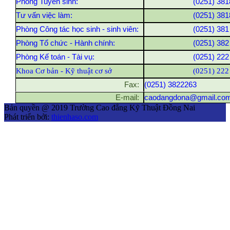
Phòng Tuyển sinh:
(0251) 381
Tư vấn việc làm:
(0251) 381
Phòng Công tác học sinh - sinh viên:
(0251) 381
Phòng Tổ chức - Hành chính:
(0251) 382
Phòng Kế toán - Tài vụ:
(0251) 222
Khoa Cơ bản - Kỹ thuật cơ sở
(0251) 222
Fax:
(0251) 3822263
E-mail:
caodangdona@gmail.co
Bản quyền @ 2019 Trường Cao đẳng Kỹ Thuật Đồng Nai
Phát triển bởi:
thienhaso.com