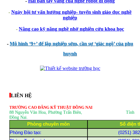
-
Hai bàn tay vàng của nghề robot di động
-
Ngày hội tư vấn hướng nghiệp- tuyển sinh giáo dục nghề
nghiệp
-
Nâng cao kỹ năng nghề nhờ nghiên cứu khoa học
-
Mô hình ‘9+’ để lập nghiệp sớm, cần sự ‘giác ngộ’ của phụ
huynh
thegioixinh.net
thienhaso.com
LIÊN HỆ
TRƯỜNG CAO ĐẲNG KỸ THUẬT ĐỒNG NAI
88 Nguyễn Văn Hoa, Phường Trấn Biên
, Tỉnh
Đồng Nai.
Phòng chuyên môn
Số điện t
Phòng Đào tạo:
(0251) 38