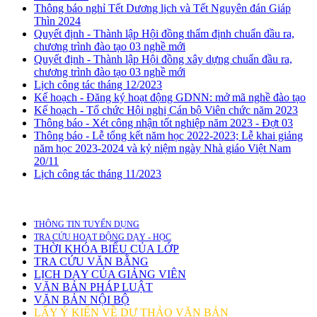
Thông báo nghỉ Tết Dương lịch và Tết Nguyên đán Giáp
Thìn 2024
Quyết định - Thành lập Hội đồng thẩm định chuẩn đầu ra,
chương trình đào tạo 03 nghề mới
Quyết định - Thành lập Hội đồng xây dựng chuẩn đầu ra,
chương trình đào tạo 03 nghề mới
Lịch công tác tháng 12/2023
Kế hoạch - Đăng ký hoạt động GDNN: mở mã nghề đào tạo
Kế hoạch - Tổ chức Hội nghị Cán bộ Viên chức năm 2023
Thông báo - Xét công nhận tốt nghiệp năm 2023 - Đợt 03
Thông báo - Lễ tổng kết năm học 2022-2023; Lễ khai giảng
năm học 2023-2024 và kỷ niệm ngày Nhà giáo Việt Nam
20/11
Lịch công tác tháng 11/2023
THÔNG TIN TUYỂN DỤNG
TRA CỨU HOẠT ĐỘNG DẠY - HỌC
THỜI KHÓA BIỂU CỦA LỚP
TRA CỨU VĂN BẰNG
LỊCH DẠY CỦA GIẢNG VIÊN
VĂN BẢN PHÁP LUẬT
VĂN BẢN NỘI BỘ
LẤY Ý KIẾN VỀ DỰ THẢO VĂN BẢN