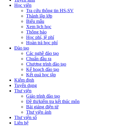
Học viên
Tra cứu thông tin HS-SV
Thành lập lớp
Biểu mẫu
Xem lịch học
Thông báo
Học phí, lệ phí
Hoàn trả học phí
Đào tạo
Các nghề đào tạo
Chuẩn đầu ra
Chương trình đào tạo
Kế hoạch đào tạo
Kết quả học tập
Kiểm định
Tuyển dụng
Thư viện
Giáo trình đào tạo
Đề thi/kiểm tra kết thúc môn
Bài giảng điện tử
Thư viện ảnh
Thư viện số
Liên hệ