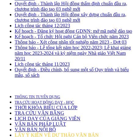
Quyết định - Thành lập Hội đồng thẩm định chuẩn đầu ra,
chương trình đào tạo 03 nghề mới
Quyết định - Thành lập Hội đồng xây dựng chuẩn đầu ra,
chương trình đào tạo 03 nghề mới
Lịch công tác tháng 12/2023
Kế hoạch - Đăng ký hoạt động GDNN: mở mã nghề đào tạo
Kế hoạch - Tổ chức Hội nghị Cán bộ Viên chức năm 2023
Thông báo - Xét công nhận tốt nghiệp năm 2023 - Đợt 03
Thông báo - Lễ tổng kết năm học 2022-2023; Lễ khai giảng
năm học 2023-2024 và kỷ niệm ngày Nhà giáo Việt Nam
20/11
Lịch công tác tháng 11/2023
Quyết định - Điều chỉnh, bổ sung một số Quy trình và biểu
mẫu, sổ sách
THÔNG TIN TUYỂN DỤNG
TRA CỨU HOẠT ĐỘNG DẠY - HỌC
THỜI KHÓA BIỂU CỦA LỚP
TRA CỨU VĂN BẰNG
LỊCH DẠY CỦA GIẢNG VIÊN
VĂN BẢN PHÁP LUẬT
VĂN BẢN NỘI BỘ
LẤY Ý KIẾN VỀ DỰ THẢO VĂN BẢN