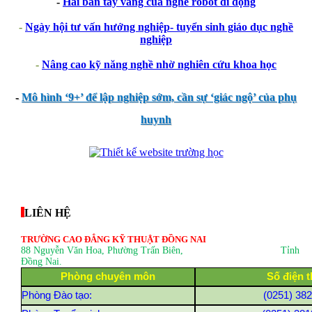
-
Hai bàn tay vàng của nghề robot di động
-
Ngày hội tư vấn hướng nghiệp- tuyển sinh giáo dục nghề
nghiệp
-
Nâng cao kỹ năng nghề nhờ nghiên cứu khoa học
-
Mô hình ‘9+’ để lập nghiệp sớm, cần sự ‘giác ngộ’ của phụ
huynh
thegioixinh.net
thienhaso.com
LIÊN HỆ
TRƯỜNG CAO ĐẲNG KỸ THUẬT ĐỒNG NAI
88 Nguyễn Văn Hoa, Phường Trấn Biên
, Tỉnh
Đồng Nai.
Phòng chuyên môn
Số điện t
Phòng Đào tạo:
(0251) 38