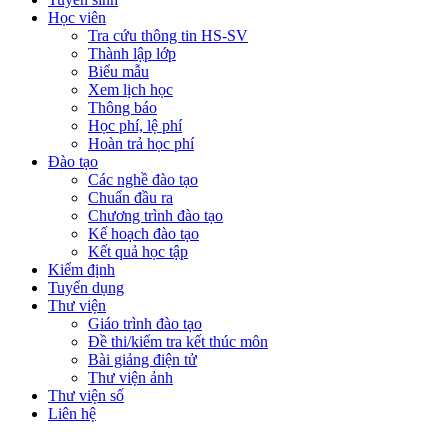
Học viên
Tra cứu thông tin HS-SV
Thành lập lớp
Biểu mẫu
Xem lịch học
Thông báo
Học phí, lệ phí
Hoàn trả học phí
Đào tạo
Các nghề đào tạo
Chuẩn đầu ra
Chương trình đào tạo
Kế hoạch đào tạo
Kết quả học tập
Kiểm định
Tuyển dụng
Thư viện
Giáo trình đào tạo
Đề thi/kiểm tra kết thúc môn
Bài giảng điện tử
Thư viện ảnh
Thư viện số
Liên hệ