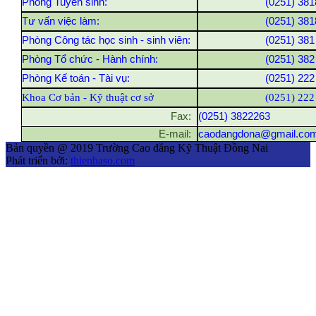
Phòng Tuyển sinh:
(0251) 381
Tư vấn việc làm:
(0251) 381
Phòng Công tác học sinh - sinh viên:
(0251) 381
Phòng Tổ chức - Hành chính:
(0251) 382
Phòng Kế toán - Tài vụ:
(0251) 222
Khoa Cơ bản - Kỹ thuật cơ sở
(0251) 222
Fax:
(0251) 3822263
E-mail:
caodangdona@gmail.co
Bản quyền @ 2019 Trường Cao đẳng Kỹ Thuật Đồng Nai
Phát triển bởi:
thienhaso.com