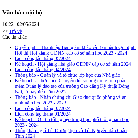
Văn bản nội bộ
10:22 | 02/05/2024
<<
Trở về
Các tin khác
Quyết định - Thành lập Ban giám khảo và Ban hành Qui định
Hội thi Hội giảng GDNN cấp cơ sở năm học 2023 - 2024
Lịch công tác tháng 05/2024
Kế hoạch - Hội giảng nhà giáo GDNN cấp cơ sở năm 2024
Lịch công tác tháng 04/2024
Thông báo - Quản lý và tổ chức lớp học của Nhà giáo
Kế hoạch - Thực hiện Chuyển đổi số ứng dụng trên phần
mềm Quản lý đào tạo của trường Cao đẳng Kỹ thuật Đồng
Nai, từ nay đến năm 2025
Thông báo - Nhận chứng chỉ Giáo dục quốc phòng và an
ninh năm học 2022 - 2023
Lịch công tác tháng 03/2024
Lịch công tác tháng 01/2024
Kế hoạch - Ôn thi tốt nghiệp trung học phổ thông năm học
2023 - 2024
Thông báo nghỉ Tết Dương lịch và Tết Nguyên đán Giáp
Thìn 2024