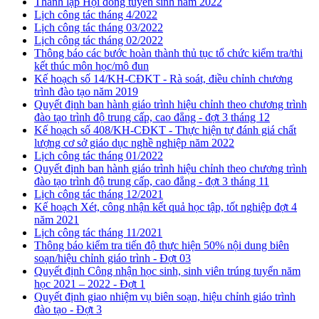
Thành lập Hội đồng tuyển sinh năm 2022
Lịch công tác tháng 4/2022
Lịch công tác tháng 03/2022
Lịch công tác tháng 02/2022
Thông báo các bước hoàn thành thủ tục tổ chức kiểm tra/thi
kết thúc môn học/mô đun
Kế hoạch số 14/KH-CĐKT - Rà soát, điều chỉnh chương
trình đào tạo năm 2019
Quyết định ban hành giáo trình hiệu chỉnh theo chương trình
đào tạo trình độ trung cấp, cao đẳng - đợt 3 tháng 12
Kế hoạch số 408/KH-CĐKT - Thực hiện tự đánh giá chất
lượng cơ sở giáo dục nghề nghiệp năm 2022
Lịch công tác tháng 01/2022
Quyết định ban hành giáo trình hiệu chỉnh theo chương trình
đào tạo trình độ trung cấp, cao đẳng - đợt 3 tháng 11
Lịch công tác tháng 12/2021
Kế hoạch Xét, công nhận kết quả học tập, tốt nghiệp đợt 4
năm 2021
Lịch công tác tháng 11/2021
Thông báo kiểm tra tiến độ thực hiện 50% nội dung biên
soạn/hiệu chỉnh giáo trình - Đợt 03
Quyết định Công nhận học sinh, sinh viên trúng tuyển năm
học 2021 – 2022 - Đợt 1
Quyết định giao nhiệm vụ biên soạn, hiệu chỉnh giáo trình
đào tạo - Đợt 3