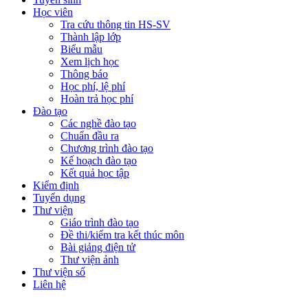
Học viên
Tra cứu thông tin HS-SV
Thành lập lớp
Biểu mẫu
Xem lịch học
Thông báo
Học phí, lệ phí
Hoàn trả học phí
Đào tạo
Các nghề đào tạo
Chuẩn đầu ra
Chương trình đào tạo
Kế hoạch đào tạo
Kết quả học tập
Kiểm định
Tuyển dụng
Thư viện
Giáo trình đào tạo
Đề thi/kiểm tra kết thúc môn
Bài giảng điện tử
Thư viện ảnh
Thư viện số
Liên hệ