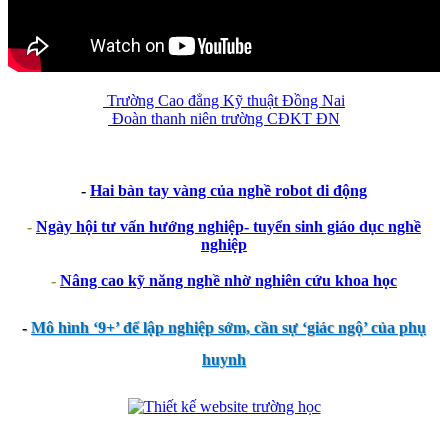
Trường Cao đẳng Kỹ thuật Đồng Nai
Đoàn thanh niên trường CĐKT ĐN
-
Hai bàn tay vàng của nghề robot di động
-
Ngày hội tư vấn hướng nghiệp- tuyển sinh giáo dục nghề
nghiệp
-
Nâng cao kỹ năng nghề nhờ nghiên cứu khoa học
-
Mô hình ‘9+’ để lập nghiệp sớm, cần sự ‘giác ngộ’ của phụ
huynh