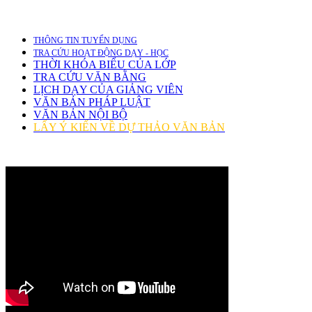
THÔNG TIN TUYỂN DỤNG
TRA CỨU HOẠT ĐỘNG DẠY - HỌC
THỜI KHÓA BIỂU CỦA LỚP
TRA CỨU VĂN BẰNG
LỊCH DẠY CỦA GIẢNG VIÊN
VĂN BẢN PHÁP LUẬT
VĂN BẢN NỘI BỘ
LẤY Ý KIẾN VỀ DỰ THẢO VĂN BẢN