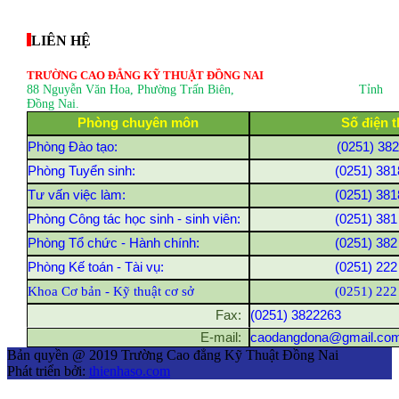
thegioixinh.net
thienhaso.com
LIÊN HỆ
TRƯỜNG CAO ĐẲNG KỸ THUẬT ĐỒNG NAI
88 Nguyễn Văn Hoa, Phường Trấn Biên
, Tỉnh
Đồng Nai.
Phòng chuyên môn
Số điện t
Phòng Đào tạo:
(0251) 38
Phòng Tuyển sinh:
(0251) 381
Tư vấn việc làm:
(0251) 381
Phòng Công tác học sinh - sinh viên:
(0251) 381
Phòng Tổ chức - Hành chính:
(0251) 382
Phòng Kế toán - Tài vụ:
(0251) 222
Khoa Cơ bản - Kỹ thuật cơ sở
(0251) 222
Fax:
(0251) 3822263
E-mail:
caodangdona@gmail.co
Bản quyền @ 2019 Trường Cao đẳng Kỹ Thuật Đồng Nai
Phát triển bởi:
thienhaso.com