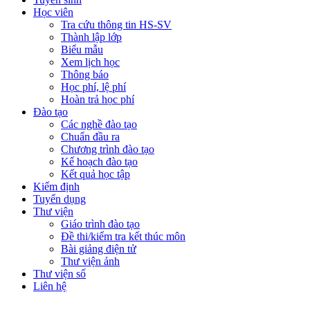
Học viên
Tra cứu thông tin HS-SV
Thành lập lớp
Biểu mẫu
Xem lịch học
Thông báo
Học phí, lệ phí
Hoàn trả học phí
Đào tạo
Các nghề đào tạo
Chuẩn đầu ra
Chương trình đào tạo
Kế hoạch đào tạo
Kết quả học tập
Kiểm định
Tuyển dụng
Thư viện
Giáo trình đào tạo
Đề thi/kiểm tra kết thúc môn
Bài giảng điện tử
Thư viện ảnh
Thư viện số
Liên hệ