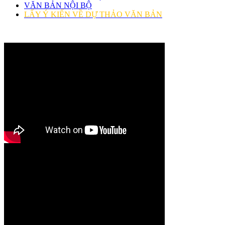
VĂN BẢN NỘI BỘ
LẤY Ý KIẾN VỀ DỰ THẢO VĂN BẢN