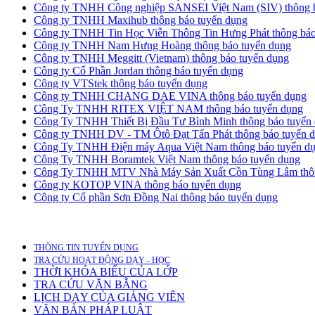
Công ty TNHH Công nghiệp SANSEI Việt Nam (SIV) thông b
Công ty TNHH Maxihub thông báo tuyển dụng
Công ty TNHH Tin Học Viễn Thông Tin Hưng Phát thông báo
Công ty TNHH Nam Hưng Hoàng thông báo tuyển dụng
Công ty TNHH Meggitt (Vietnam) thông báo tuyển dụng
Công ty Cổ Phần Jordan thông báo tuyển dụng
Công ty VTStek thông báo tuyển dụng
Công ty TNHH CHANG DAE VINA thông báo tuyển dụng
Công Ty TNHH RITEX VIỆT NAM thông báo tuyển dụng
Công Ty TNHH Thiết Bị Đầu Tư Bình Minh thông báo tuyển
Công ty TNHH DV - TM Ôtô Đạt Tấn Phát thông báo tuyển 
Công Ty TNHH Điện máy Aqua Việt Nam thông báo tuyển d
Công Ty TNHH Boramtek Việt Nam thông báo tuyển dụng
Công Ty TNHH MTV Nhà Máy Sản Xuất Cồn Tùng Lâm thôn
Công ty KOTOP VINA thông báo tuyển dụng
Công ty Cổ phần Sơn Đồng Nai thông báo tuyển dụng
THÔNG TIN TUYỂN DỤNG
TRA CỨU HOẠT ĐỘNG DẠY - HỌC
THỜI KHÓA BIỂU CỦA LỚP
TRA CỨU VĂN BẰNG
LỊCH DẠY CỦA GIẢNG VIÊN
VĂN BẢN PHÁP LUẬT