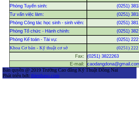
Phòng Tuyển sinh:
(0251) 381
Tư vấn việc làm:
(0251) 381
Phòng Công tác học sinh - sinh viên:
(0251) 381
Phòng Tổ chức - Hành chính:
(0251) 382
Phòng Kế toán - Tài vụ:
(0251) 222
Khoa Cơ bản - Kỹ thuật cơ sở
(0251) 222
Fax:
(0251) 3822263
E-mail:
caodangdona@gmail.co
Bản quyền @ 2019 Trường Cao đẳng Kỹ Thuật Đồng Nai
Phát triển bởi:
thienhaso.com