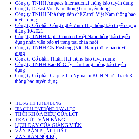
Công ty TNHH Ampacs International thông báo tuyển dụng
Công ty D-Fast Việt Nam thông báo tuyển dụng
Công ty TNHH Nhà thép tiền chế Zamil Việt Nam thông báo
tuyển dụng
Công ty Cổ phần Công nghệ Vĩnh Thọ thông báo tuyển dụng
tháng 10/2021
Công ty TNHH Japfa Comfeed Việt Nam thông báo tuyển
dụng nhân viên bảo trì trang trại chăn nuôi
Công ty TNHH CN Fusheng (Việt Nam) thông báo tuyển
dụng
Công ty Cổ phần Thuận Hải thông báo tuyển dụng
Công ty TNHH Bao Bì Giấy Tân Long thông báo tuyển
dụng
Công ty Cổ phần Cà phê Tín Nghĩa tại KCN Nhơn Trạch 3
thông báo tuyển dụng
THÔNG TIN TUYỂN DỤNG
TRA CỨU HOẠT ĐỘNG DẠY - HỌC
THỜI KHÓA BIỂU CỦA LỚP
TRA CỨU VĂN BẰNG
LỊCH DẠY CỦA GIẢNG VIÊN
VĂN BẢN PHÁP LUẬT
VĂN BẢN NỘI BỘ