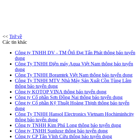
<<
Trở về
Các tin khác
Công ty TNHH DV - TM Ôtô Đạt Tấn Phát thông báo tuyển
dụng
Công Ty TNHH Điện máy Aqua Việt Nam thông báo tuyển
dụng
Công Ty TNHH Boramtek Việt Nam thông báo tuyển dụng
Công Ty TNHH MTV Nhà Máy Sản Xuất Cồn Tùng Lâm
thông báo tuyển dụng
Công ty KOTOP VINA thông báo tuyển dụng
Công ty Cổ phần Sơn Đồng Nai thông báo tuyển dụng
Công ty Cổ phần Kỹ Thuật Hoàng Thịnh thông báo tuyển
dụng
Công Ty TNHH Hansol Electronics Vietnam Hochiminhcity
thông báo tuyển dụng
Công ty TNHH Kim Phú Long thông báo tuyển dụng
Công ty TNHH Sunluxe thông báo tuyển dụng
Công ty CP Tân Vĩnh Cửu thông báo tuyển dụng