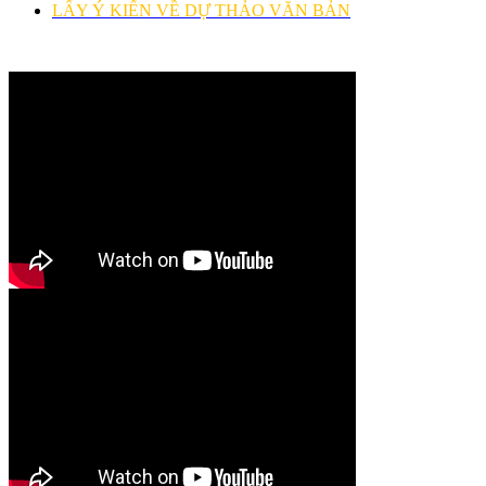
LẤY Ý KIẾN VỀ DỰ THẢO VĂN BẢN