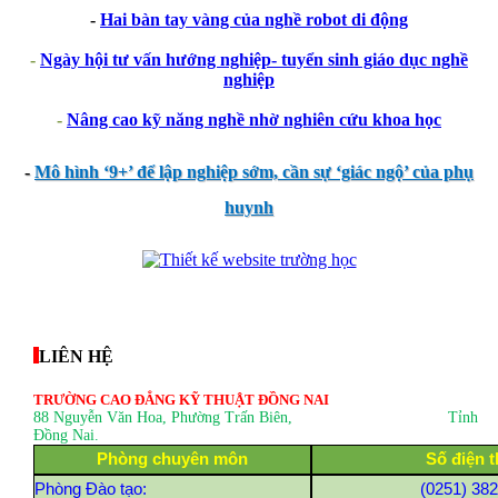
-
Hai bàn tay vàng của nghề robot di động
-
Ngày hội tư vấn hướng nghiệp- tuyển sinh giáo dục nghề
nghiệp
-
Nâng cao kỹ năng nghề nhờ nghiên cứu khoa học
-
Mô hình ‘9+’ để lập nghiệp sớm, cần sự ‘giác ngộ’ của phụ
huynh
thegioixinh.net
thienhaso.com
LIÊN HỆ
TRƯỜNG CAO ĐẲNG KỸ THUẬT ĐỒNG NAI
88 Nguyễn Văn Hoa, Phường Trấn Biên
, Tỉnh
Đồng Nai.
Phòng chuyên môn
Số điện t
Phòng Đào tạo:
(0251) 38