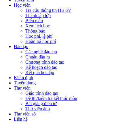
Học viên
Tra cứu thông tin HS-SV
Thành lập lớp
Biểu mẫu
Xem lịch học
Thông báo
Học phí, lệ phí
Hoàn trả học phí
Đào tạo
Các nghề đào tạo
Chuẩn đầu ra
Chương trình đào tạo
Kế hoạch đào tạo
Kết quả học tập
Kiểm định
Tuyển dụng
Thư viện
Giáo trình đào tạo
Đề thi/kiểm tra kết thúc môn
Bài giảng điện tử
Thư viện ảnh
Thư viện số
Liên hệ