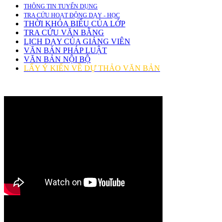
THÔNG TIN TUYỂN DỤNG
TRA CỨU HOẠT ĐỘNG DẠY - HỌC
THỜI KHÓA BIỂU CỦA LỚP
TRA CỨU VĂN BẰNG
LỊCH DẠY CỦA GIẢNG VIÊN
VĂN BẢN PHÁP LUẬT
VĂN BẢN NỘI BỘ
LẤY Ý KIẾN VỀ DỰ THẢO VĂN BẢN