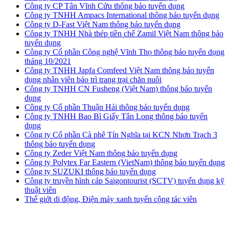
Công ty CP Tân Vĩnh Cửu thông báo tuyển dụng
Công ty TNHH Ampacs International thông báo tuyển dụng
Công ty D-Fast Việt Nam thông báo tuyển dụng
Công ty TNHH Nhà thép tiền chế Zamil Việt Nam thông báo
tuyển dụng
Công ty Cổ phần Công nghệ Vĩnh Thọ thông báo tuyển dụng
tháng 10/2021
Công ty TNHH Japfa Comfeed Việt Nam thông báo tuyển
dụng nhân viên bảo trì trang trại chăn nuôi
Công ty TNHH CN Fusheng (Việt Nam) thông báo tuyển
dụng
Công ty Cổ phần Thuận Hải thông báo tuyển dụng
Công ty TNHH Bao Bì Giấy Tân Long thông báo tuyển
dụng
Công ty Cổ phần Cà phê Tín Nghĩa tại KCN Nhơn Trạch 3
thông báo tuyển dụng
Công ty Zeder Việt Nam thông báo tuyển dụng
Công ty Polytex Far Eastern (VietNam) thông báo tuyển dụng
Công ty SUZUKI thông báo tuyển dụng
Công ty truyền hình cáp Saigontourist (SCTV) tuyển dụng kỹ
thuật viên
Thế giới di động, Điện máy xanh tuyển cộng tác viên