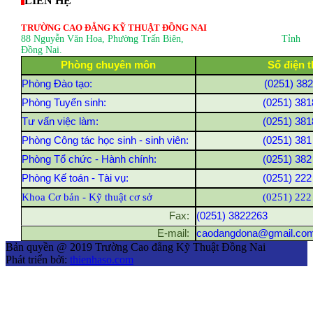
LIÊN HỆ
TRƯỜNG CAO ĐẲNG KỸ THUẬT ĐỒNG NAI
88 Nguyễn Văn Hoa, Phường Trấn Biên
, Tỉnh
Đồng Nai.
Phòng chuyên môn
Số điện t
Phòng Đào tạo:
(0251) 38
Phòng Tuyển sinh:
(0251) 381
Tư vấn việc làm:
(0251) 381
Phòng Công tác học sinh - sinh viên:
(0251) 381
Phòng Tổ chức - Hành chính:
(0251) 382
Phòng Kế toán - Tài vụ:
(0251) 222
Khoa Cơ bản - Kỹ thuật cơ sở
(0251) 222
Fax:
(0251) 3822263
E-mail:
caodangdona@gmail.co
Bản quyền @ 2019 Trường Cao đẳng Kỹ Thuật Đồng Nai
Phát triển bởi:
thienhaso.com