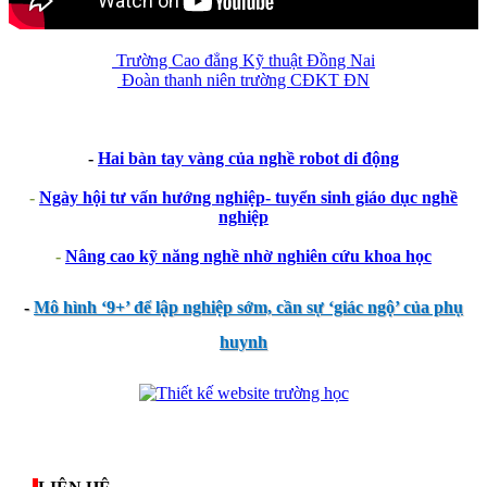
Trường Cao đẳng Kỹ thuật Đồng Nai
Đoàn thanh niên trường CĐKT ĐN
-
Hai bàn tay vàng của nghề robot di động
-
Ngày hội tư vấn hướng nghiệp- tuyển sinh giáo dục nghề
nghiệp
-
Nâng cao kỹ năng nghề nhờ nghiên cứu khoa học
-
Mô hình ‘9+’ để lập nghiệp sớm, cần sự ‘giác ngộ’ của phụ
huynh
thegioixinh.net
thienhaso.com