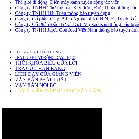
Thế giới di động, Điện máy xanh tuyển cộng tác viên
Công ty TNHH Thương mại Xây dựng Đức Thuận thông báo 
Công ty TNHH Hải Triều thông báo tuyển dụng
Công ty Cổ phần Cà phê Tín Nghĩa tại KCN Nhơn Trạch 3 cần 
Công ty Cổ Phần Đầu Tư và Dịch Vụ Sao Kim thông báo tuy
Công ty TNHH Japfa Comfeed Việt Nam thông báo tuyển dụng nh
THÔNG TIN TUYỂN DỤNG
TRA CỨU HOẠT ĐỘNG DẠY - HỌC
THỜI KHÓA BIỂU CỦA LỚP
TRA CỨU VĂN BẰNG
LỊCH DẠY CỦA GIẢNG VIÊN
VĂN BẢN PHÁP LUẬT
VĂN BẢN NỘI BỘ
LẤY Ý KIẾN VỀ DỰ THẢO VĂN BẢN