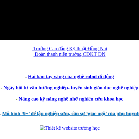
Trường Cao đẳng Kỹ thuật Đồng Nai
Đoàn thanh niên trường CĐKT ĐN
-
Hai bàn tay vàng của nghề robot di động
-
Ngày hội tư vấn hướng nghiệp- tuyển sinh giáo dục nghề nghiệp
-
Nâng cao kỹ năng nghề nhờ nghiên cứu khoa học
-
Mô hình ‘9+’ để lập nghiệp sớm, cần sự ‘giác ngộ’ của phụ huyn