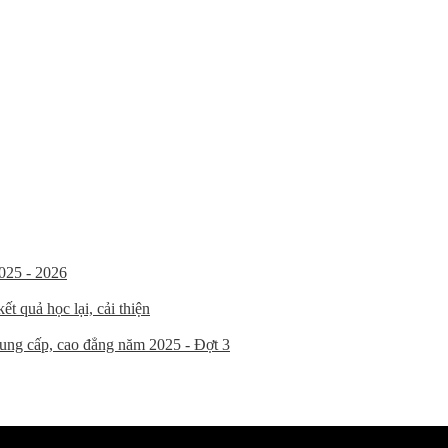
025 - 2026
t quả học lại, cải thiện
trung cấp, cao đẳng năm 2025 - Đợt 3