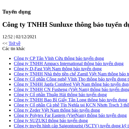
Tuyển dụng
Công ty TNHH Sunluxe thông báo tuyển d
12:52 | 02/12/2021
<<
Trở về
Các tin khác
Công ty CP Tân Vĩnh Cửu thông báo tuyển dụng
Công ty TNHH Ampacs International thông báo tuyển dụng
Công ty D-Fast Việt Nam thông báo tuyển dụng
Công ty TNHH Nhà thép tiền chế Zamil Việt Nam thông báo 
Công ty Cổ phần Công nghệ Vĩnh Thọ thông báo tuyển dụng 
Công ty TNHH Japfa Comfeed Việt Nam thông báo tuyển dụng nh
Công ty TNHH CN Fusheng (Việt Nam) thông báo tuyển dụn
Công ty Cổ phần Thuận Hải thông báo tuyển dụng
Công ty TNHH Bao Bì Giấy Tân Long thông báo tuyển dụng
Công ty Cổ phần Cà phê Tín Nghĩa tại KCN Nhơn Trạch 3 thô
Công ty Zeder Việt Nam thông báo tuyển dụng
Công ty Polytex Far Eastern (VietNam) thông báo tuyển dụng
Công ty SUZUKI thông báo tuyển dụng
Công ty truyền hình cáp Saigontourist (SCTV) tuyển dụng kỹ t