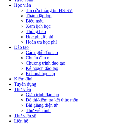
Học viên
Tra cứu thông tin HS-SV
Thành lập lớp
Biểu mẫu
Xem lịch học
Thông báo
Học phí, lệ phí
Hoàn trả học phí
Đào tạo
Các nghề đào tạo
Chuẩn đầu ra
Chương trình đào tạo
Kế hoạch đào tạo
Kết quả học tập
Kiểm định
Tuyển dụng
Thư viện
Giáo trình đào tạo
Đề thi/kiểm tra kết thúc môn
Bài giảng điện tử
Thư viện ảnh
Thư viện số
Liên hệ