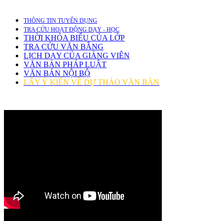
THÔNG TIN TUYỂN DỤNG
TRA CỨU HOẠT ĐỘNG DẠY - HỌC
THỜI KHÓA BIỂU CỦA LỚP
TRA CỨU VĂN BẰNG
LỊCH DẠY CỦA GIẢNG VIÊN
VĂN BẢN PHÁP LUẬT
VĂN BẢN NỘI BỘ
LẤY Ý KIẾN VỀ DỰ THẢO VĂN BẢN