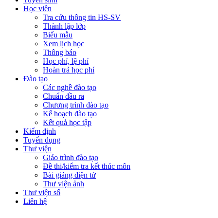
Học viên
Tra cứu thông tin HS-SV
Thành lập lớp
Biểu mẫu
Xem lịch học
Thông báo
Học phí, lệ phí
Hoàn trả học phí
Đào tạo
Các nghề đào tạo
Chuẩn đầu ra
Chương trình đào tạo
Kế hoạch đào tạo
Kết quả học tập
Kiểm định
Tuyển dụng
Thư viện
Giáo trình đào tạo
Đề thi/kiểm tra kết thúc môn
Bài giảng điện tử
Thư viện ảnh
Thư viện số
Liên hệ