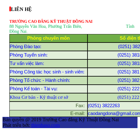
LIÊN HỆ
TRƯỜNG CAO ĐẲNG KỸ THUẬT ĐỒNG NAI
88 Nguyễn Văn Hoa, Phường Trấn Biên
, Tỉnh
Đồng Nai.
Phòng chuyên môn
Số điện t
Phòng Đào tạo:
(0251) 38
Phòng Tuyển sinh:
(0251) 381
Tư vấn việc làm:
(0251) 381
Phòng Công tác học sinh - sinh viên:
(0251) 381
Phòng Tổ chức - Hành chính:
(0251) 382
Phòng Kế toán - Tài vụ:
(0251) 222
Khoa Cơ bản - Kỹ thuật cơ sở
(0251) 222
Fax:
(0251) 3822263
E-mail:
caodangdona@gmail.co
Bản quyền @ 2019 Trường Cao đẳng Kỹ Thuật Đồng Nai
Phát triển bởi:
thienhaso.com