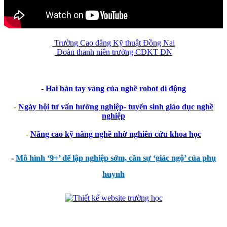
Trường Cao đẳng Kỹ thuật Đồng Nai
Đoàn thanh niên trường CĐKT ĐN
-
Hai bàn tay vàng của nghề robot di động
-
Ngày hội tư vấn hướng nghiệp- tuyển sinh giáo dục nghề
nghiệp
-
Nâng cao kỹ năng nghề nhờ nghiên cứu khoa học
-
Mô hình ‘9+’ để lập nghiệp sớm, cần sự ‘giác ngộ’ của phụ
huynh
thegioixinh.net
thienhaso.com