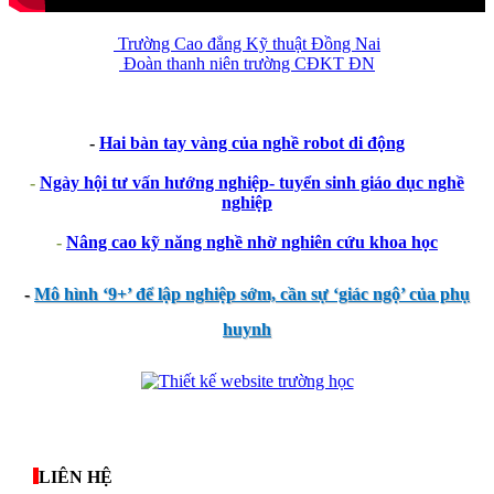
Trường Cao đẳng Kỹ thuật Đồng Nai
Đoàn thanh niên trường CĐKT ĐN
-
Hai bàn tay vàng của nghề robot di động
-
Ngày hội tư vấn hướng nghiệp- tuyển sinh giáo dục nghề
nghiệp
-
Nâng cao kỹ năng nghề nhờ nghiên cứu khoa học
-
Mô hình ‘9+’ để lập nghiệp sớm, cần sự ‘giác ngộ’ của phụ
huynh
thegioixinh.net
thienhaso.com
LIÊN HỆ