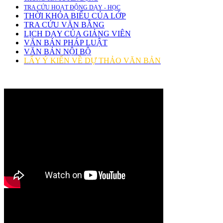
TRA CỨU HOẠT ĐỘNG DẠY - HỌC
THỜI KHÓA BIỂU CỦA LỚP
TRA CỨU VĂN BẰNG
LỊCH DẠY CỦA GIẢNG VIÊN
VĂN BẢN PHÁP LUẬT
VĂN BẢN NỘI BỘ
LẤY Ý KIẾN VỀ DỰ THẢO VĂN BẢN