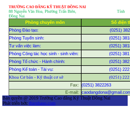
TRƯỜNG CAO ĐẲNG KỸ THUẬT ĐỒNG NAI
88 Nguyễn Văn Hoa, Phường Trấn Biên
, Tỉnh
Đồng Nai.
Phòng chuyên môn
Số điện t
Phòng Đào tạo:
(0251) 38
Phòng Tuyển sinh:
(0251) 381
Tư vấn việc làm:
(0251) 381
Phòng Công tác học sinh - sinh viên:
(0251) 381
Phòng Tổ chức - Hành chính:
(0251) 382
Phòng Kế toán - Tài vụ:
(0251) 222
Khoa Cơ bản - Kỹ thuật cơ sở
(0251) 222
Fax:
(0251) 3822263
E-mail:
caodangdona@gmail.co
Bản quyền @ 2019 Trường Cao đẳng Kỹ Thuật Đồng Nai
Phát triển bởi:
thienhaso.com