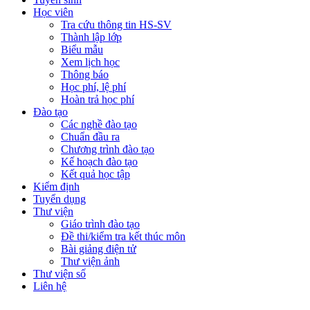
Học viên
Tra cứu thông tin HS-SV
Thành lập lớp
Biểu mẫu
Xem lịch học
Thông báo
Học phí, lệ phí
Hoàn trả học phí
Đào tạo
Các nghề đào tạo
Chuẩn đầu ra
Chương trình đào tạo
Kế hoạch đào tạo
Kết quả học tập
Kiểm định
Tuyển dụng
Thư viện
Giáo trình đào tạo
Đề thi/kiểm tra kết thúc môn
Bài giảng điện tử
Thư viện ảnh
Thư viện số
Liên hệ