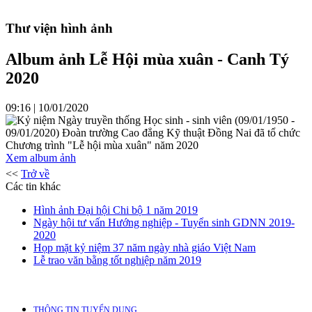
Thư viện hình ảnh
Album ảnh Lễ Hội mùa xuân - Canh Tý
2020
09:16 | 10/01/2020
Kỷ niệm Ngày truyền thống Học sinh - sinh viên (09/01/1950 -
09/01/2020) Đoàn trường Cao đẳng Kỹ thuật Đồng Nai đã tổ chức
Chương trình "Lễ hội mùa xuân" năm 2020
Xem album ảnh
<<
Trở về
Các tin khác
Hình ảnh Đại hội Chi bộ 1 năm 2019
Ngày hội tư vấn Hướng nghiệp - Tuyển sinh GDNN 2019-
2020
Họp mặt kỷ niệm 37 năm ngày nhà giáo Việt Nam
Lễ trao văn bằng tốt nghiệp năm 2019
THÔNG TIN TUYỂN DỤNG