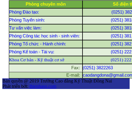
Phòng chuyên môn
Số điện t
Phòng Đào tạo:
(0251) 38
Phòng Tuyển sinh:
(0251) 381
Tư vấn việc làm:
(0251) 381
Phòng Công tác học sinh - sinh viên:
(0251) 381
Phòng Tổ chức - Hành chính:
(0251) 382
Phòng Kế toán - Tài vụ:
(0251) 222
Khoa Cơ bản - Kỹ thuật cơ sở
(0251) 222
Fax:
(0251) 3822263
E-mail:
caodangdona@gmail.co
Bản quyền @ 2019 Trường Cao đẳng Kỹ Thuật Đồng Nai
Phát triển bởi:
thienhaso.com