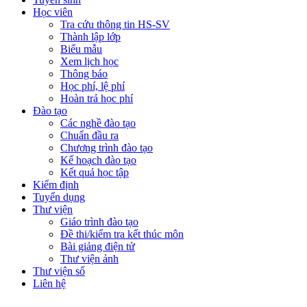
Học viên
Tra cứu thông tin HS-SV
Thành lập lớp
Biểu mẫu
Xem lịch học
Thông báo
Học phí, lệ phí
Hoàn trả học phí
Đào tạo
Các nghề đào tạo
Chuẩn đầu ra
Chương trình đào tạo
Kế hoạch đào tạo
Kết quả học tập
Kiểm định
Tuyển dụng
Thư viện
Giáo trình đào tạo
Đề thi/kiểm tra kết thúc môn
Bài giảng điện tử
Thư viện ảnh
Thư viện số
Liên hệ