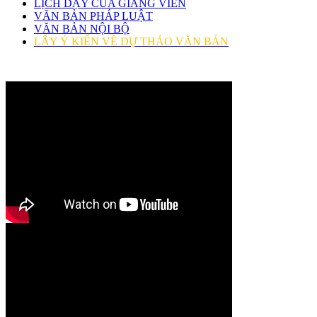
LỊCH DẠY CỦA GIẢNG VIÊN
VĂN BẢN PHÁP LUẬT
VĂN BẢN NỘI BỘ
LẤY Ý KIẾN VỀ DỰ THẢO VĂN BẢN