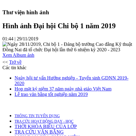
Thư viện hình ảnh
Hình ảnh Đại hội Chi bộ 1 năm 2019
01:44 | 29/11/2019
Ngày 28/11/2019, Chi bộ 1 - Đảng bộ trường Cao đẳng Kỹ thuật
Đồng Nai đã tổ chức Đại hội lần thứ 6 nhiệm kỳ 2020 - 2023
Xem Album ảnh
<<
Trở về
Các tin khác
Ngày hội tư vấn Hướng nghiệp - Tuyển sinh GDNN 2019-
2020
Họp mặt kỷ niệm 37 năm ngày nhà giáo Việt Nam
Lễ trao văn bằng tốt nghiệp năm 2019
THÔNG TIN TUYỂN DỤNG
TRA CỨU HOẠT ĐỘNG DẠY - HỌC
THỜI KHÓA BIỂU CỦA LỚP
TRA CỨU VĂN BẰNG