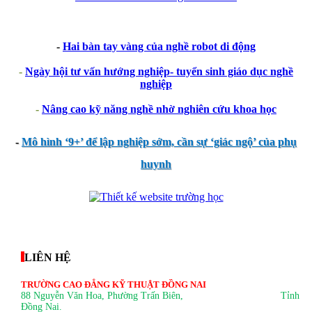
-
Hai bàn tay vàng của nghề robot di động
-
Ngày hội tư vấn hướng nghiệp- tuyển sinh giáo dục nghề
nghiệp
-
Nâng cao kỹ năng nghề nhờ nghiên cứu khoa học
-
Mô hình ‘9+’ để lập nghiệp sớm, cần sự ‘giác ngộ’ của phụ
huynh
thegioixinh.net
thienhaso.com
LIÊN HỆ
TRƯỜNG CAO ĐẲNG KỸ THUẬT ĐỒNG NAI
88 Nguyễn Văn Hoa, Phường Trấn Biên
, Tỉnh
Đồng Nai.