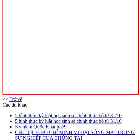
<<
Trở về
Các tin khác
5 hình thức kỷ luật học sinh sẽ chính thức bỏ từ 31/10
5 hình thức kỷ luật học sinh sẽ chính thức bỏ từ 31/10
Kỷ niệm Quốc Khánh 2/9
CHỦ TỊCH HỒ CHÍ MINH VĨ ĐẠI SỐNG MÃI TRONG
SỰ NGHIỆP CỦA CHÚNG TA!