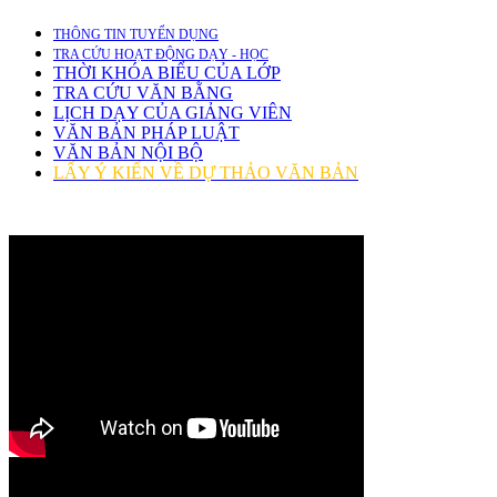
THÔNG TIN TUYỂN DỤNG
TRA CỨU HOẠT ĐỘNG DẠY - HỌC
THỜI KHÓA BIỂU CỦA LỚP
TRA CỨU VĂN BẰNG
LỊCH DẠY CỦA GIẢNG VIÊN
VĂN BẢN PHÁP LUẬT
VĂN BẢN NỘI BỘ
LẤY Ý KIẾN VỀ DỰ THẢO VĂN BẢN