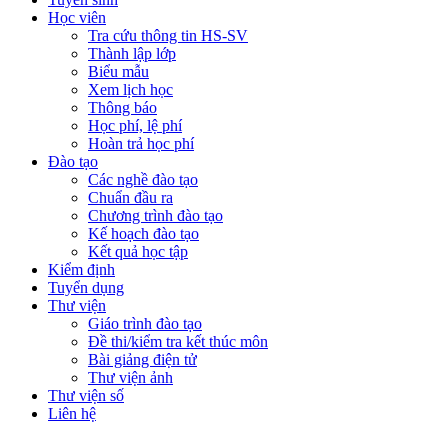
Học viên
Tra cứu thông tin HS-SV
Thành lập lớp
Biểu mẫu
Xem lịch học
Thông báo
Học phí, lệ phí
Hoàn trả học phí
Đào tạo
Các nghề đào tạo
Chuẩn đầu ra
Chương trình đào tạo
Kế hoạch đào tạo
Kết quả học tập
Kiểm định
Tuyển dụng
Thư viện
Giáo trình đào tạo
Đề thi/kiểm tra kết thúc môn
Bài giảng điện tử
Thư viện ảnh
Thư viện số
Liên hệ