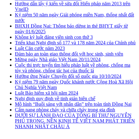
Hướng dẫn lấy ý kiến về sửa đổi Hiến pháp năm 2013 trên
VneID
Kỷ niệm 50 năm ngày Giải phóng miền Nam, thống nhất đất
nước
BHXH Đồng Nai: Thông báo dừng in thẻ BHYT giấy từ
ngày 01/6/2025
Không kỷ luật đảng viên sinh con thứ 3
Triển khai Nghị định số 177 và 178 năm 2024 của Chính phủ
Luật Căn cước năm 2023
Đảm bảo an toàn giao thông đối với học sinh, sinh viên
Mừng ngày Nhà giáo Việt Nam 20/11/2024
Cuộc thi trực tuyến tìm hiểu pháp luật về phòng, chống ma
túy và phòng, chống tác hại của thuốc lá
Hưởng ứng Ngày Chuyển đổi số quốc gia 10/10/2024
Kỷ niệm 79 năm ngày Quốc khánh nước Cộng Hoà Xã Hội
Chủ Nghĩa Việt Nam
Luật Bảo hiểm xã hội năm 2024
Nghị định quy định về tinh giản biên chế
Mô hình “Buổi sáng với nhân dân” trên toàn tỉnh Đồng Nai
Cẩm nang phòng cháy và chữa cháy trong gia đình
DƯỚI SỰ LÃNH ĐẠO CỦA TỔNG BÍ THƯ NGUYỄN
PHÚ TRỌNG, NỀN KINH TẾ VIỆT NAM PHÁT TRIỂN
NHANH NHẤT CHÂU Á