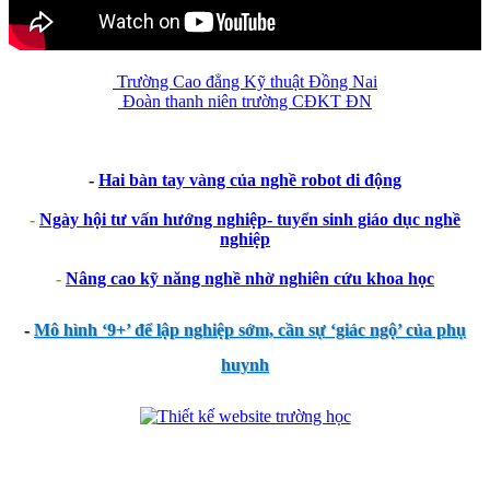
Trường Cao đẳng Kỹ thuật Đồng Nai
Đoàn thanh niên trường CĐKT ĐN
-
Hai bàn tay vàng của nghề robot di động
-
Ngày hội tư vấn hướng nghiệp- tuyển sinh giáo dục nghề
nghiệp
-
Nâng cao kỹ năng nghề nhờ nghiên cứu khoa học
-
Mô hình ‘9+’ để lập nghiệp sớm, cần sự ‘giác ngộ’ của phụ
huynh
thegioixinh.net
thienhaso.com