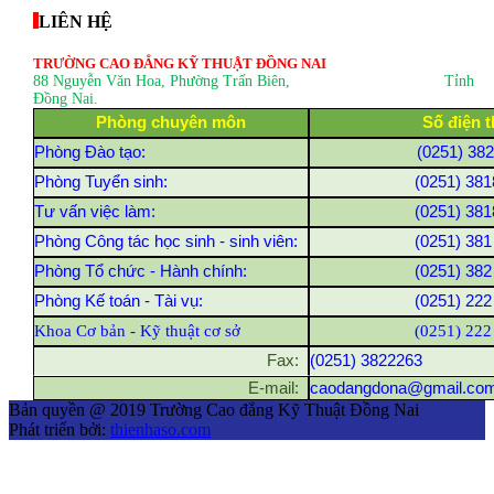
LIÊN HỆ
TRƯỜNG CAO ĐẲNG KỸ THUẬT ĐỒNG NAI
88 Nguyễn Văn Hoa, Phường Trấn Biên
, Tỉnh
Đồng Nai.
Phòng chuyên môn
Số điện t
Phòng Đào tạo:
(0251) 38
Phòng Tuyển sinh:
(0251) 381
Tư vấn việc làm:
(0251) 381
Phòng Công tác học sinh - sinh viên:
(0251) 381
Phòng Tổ chức - Hành chính:
(0251) 382
Phòng Kế toán - Tài vụ:
(0251) 222
Khoa Cơ bản - Kỹ thuật cơ sở
(0251) 222
Fax:
(0251) 3822263
E-mail:
caodangdona@gmail.co
Bản quyền @ 2019 Trường Cao đẳng Kỹ Thuật Đồng Nai
Phát triển bởi:
thienhaso.com