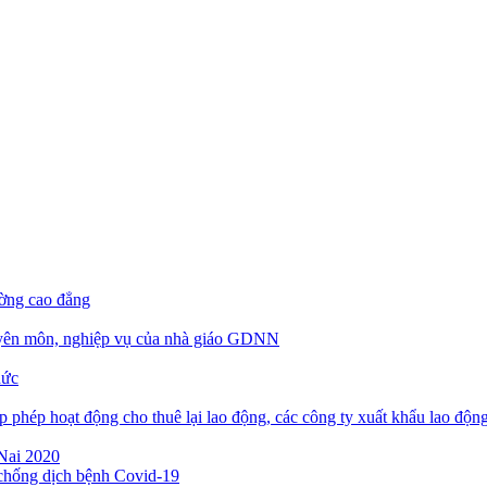
ờng cao đẳng
ên môn, nghiệp vụ của nhà giáo GDNN
hức
p phép hoạt động cho thuê lại lao động, các công ty xuất khẩu lao độn
 Nai 2020
 chống dịch bệnh Covid-19