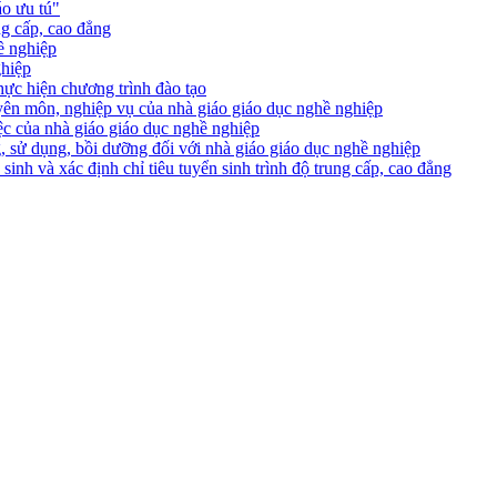
áo ưu tú"
ng cấp, cao đẳng
ề nghiệp
hiệp
c hiện chương trình đào tạo
 môn, nghiệp vụ của nhà giáo giáo dục nghề nghiệp
 của nhà giáo giáo dục nghề nghiệp
ử dụng, bồi dưỡng đối với nhà giáo giáo dục nghề nghiệp
 và xác định chỉ tiêu tuyển sinh trình độ trung cấp, cao đẳng