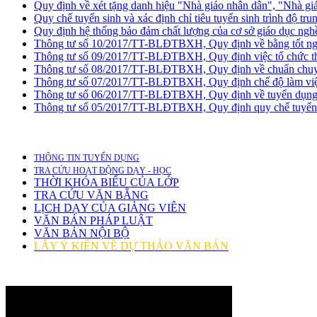
Quy định về xét tặng danh hiệu "Nhà giáo nhân dân", "Nhà gi
Quy chế tuyển sinh và xác định chỉ tiêu tuyển sinh trình độ tru
Quy định hệ thống bảo đảm chất lượng của cơ sở giáo dục ngh
Thông tư số 10/2017/TT-BLĐTBXH, Quy định về bằng tốt ng
Thông tư số 09/2017/TT-BLĐTBXH, Quy định việc tổ chức thự
Thông tư số 08/2017/TT-BLĐTBXH, Quy định về chuẩn chuyên
Thông tư số 07/2017/TT-BLĐTBXH, Quy định chế độ làm việc
Thông tư số 06/2017/TT-BLĐTBXH, Quy định về tuyển dụng, s
Thông tư số 05/2017/TT-BLĐTBXH, Quy định quy chế tuyển sinh
THÔNG TIN TUYỂN DỤNG
TRA CỨU HOẠT ĐỘNG DẠY - HỌC
THỜI KHÓA BIỂU CỦA LỚP
TRA CỨU VĂN BẰNG
LỊCH DẠY CỦA GIẢNG VIÊN
VĂN BẢN PHÁP LUẬT
VĂN BẢN NỘI BỘ
LẤY Ý KIẾN VỀ DỰ THẢO VĂN BẢN