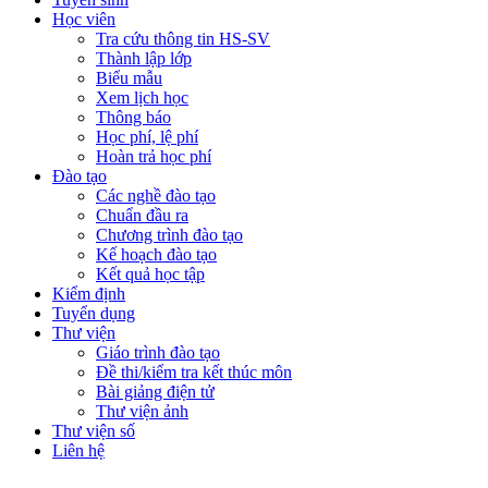
Học viên
Tra cứu thông tin HS-SV
Thành lập lớp
Biểu mẫu
Xem lịch học
Thông báo
Học phí, lệ phí
Hoàn trả học phí
Đào tạo
Các nghề đào tạo
Chuẩn đầu ra
Chương trình đào tạo
Kế hoạch đào tạo
Kết quả học tập
Kiểm định
Tuyển dụng
Thư viện
Giáo trình đào tạo
Đề thi/kiểm tra kết thúc môn
Bài giảng điện tử
Thư viện ảnh
Thư viện số
Liên hệ