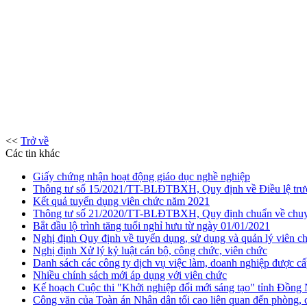
<<
Trở về
Các tin khác
Giấy chứng nhận hoạt động giáo dục nghề nghiệp
Thông tư số 15/2021/TT-BLĐTBXH, Quy định về Điều lệ trư
Kết quả tuyển dụng viên chức năm 2021
Thông tư số 21/2020/TT-BLĐTBXH, Quy định chuẩn về chuy
Bắt đầu lộ trình tăng tuổi nghỉ hưu từ ngày 01/01/2021
Nghị định Quy định về tuyển dụng, sử dụng và quản lý viên c
Nghị định Xử lý kỷ luật cán bộ, công chức, viên chức
Danh sách các công ty dịch vụ việc làm, doanh nghiệp được cấ
Nhiều chính sách mới áp dụng với viên chức
Kế hoạch Cuộc thi "Khởi nghiệp đổi mới sáng tạo" tỉnh Đồng
Công văn của Toàn án Nhân dân tối cao liên quan đến phòng,