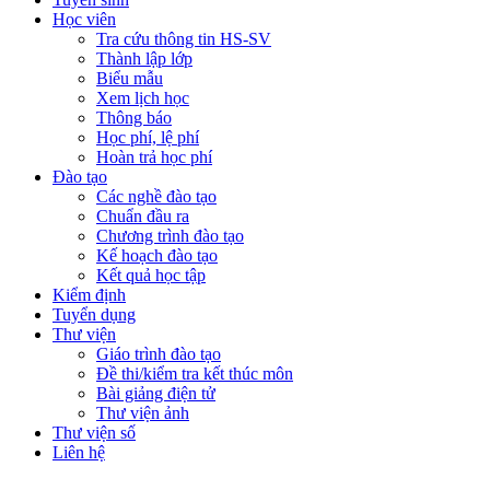
Học viên
Tra cứu thông tin HS-SV
Thành lập lớp
Biểu mẫu
Xem lịch học
Thông báo
Học phí, lệ phí
Hoàn trả học phí
Đào tạo
Các nghề đào tạo
Chuẩn đầu ra
Chương trình đào tạo
Kế hoạch đào tạo
Kết quả học tập
Kiểm định
Tuyển dụng
Thư viện
Giáo trình đào tạo
Đề thi/kiểm tra kết thúc môn
Bài giảng điện tử
Thư viện ảnh
Thư viện số
Liên hệ