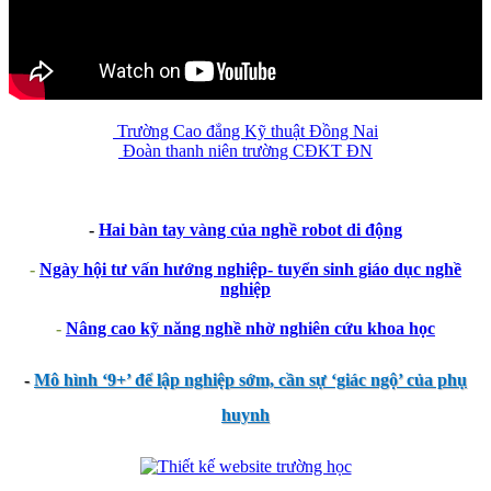
Trường Cao đẳng Kỹ thuật Đồng Nai
Đoàn thanh niên trường CĐKT ĐN
-
Hai bàn tay vàng của nghề robot di động
-
Ngày hội tư vấn hướng nghiệp- tuyển sinh giáo dục nghề
nghiệp
-
Nâng cao kỹ năng nghề nhờ nghiên cứu khoa học
-
Mô hình ‘9+’ để lập nghiệp sớm, cần sự ‘giác ngộ’ của phụ
huynh