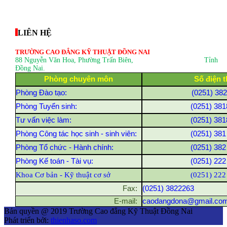
thegioixinh.net
thienhaso.com
LIÊN HỆ
TRƯỜNG CAO ĐẲNG KỸ THUẬT ĐỒNG NAI
88 Nguyễn Văn Hoa, Phường Trấn Biên
, Tỉnh
Đồng Nai.
Phòng chuyên môn
Số điện t
Phòng Đào tạo:
(0251) 38
Phòng Tuyển sinh:
(0251) 381
Tư vấn việc làm:
(0251) 381
Phòng Công tác học sinh - sinh viên:
(0251) 381
Phòng Tổ chức - Hành chính:
(0251) 382
Phòng Kế toán - Tài vụ:
(0251) 222
Khoa Cơ bản - Kỹ thuật cơ sở
(0251) 222
Fax:
(0251) 3822263
E-mail:
caodangdona@gmail.co
Bản quyền @ 2019 Trường Cao đẳng Kỹ Thuật Đồng Nai
Phát triển bởi:
thienhaso.com