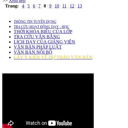
>>
Xem tiếp
Trang:
4
|
5
|
6
|
7
|
8
|
9
|
10
|
11
|
12
|
13
THÔNG TIN TUYỂN DỤNG
TRA CỨU HOẠT ĐỘNG DẠY - HỌC
THỜI KHÓA BIỂU CỦA LỚP
TRA CỨU VĂN BẰNG
LỊCH DẠY CỦA GIẢNG VIÊN
VĂN BẢN PHÁP LUẬT
VĂN BẢN NỘI BỘ
LẤY Ý KIẾN VỀ DỰ THẢO VĂN BẢN