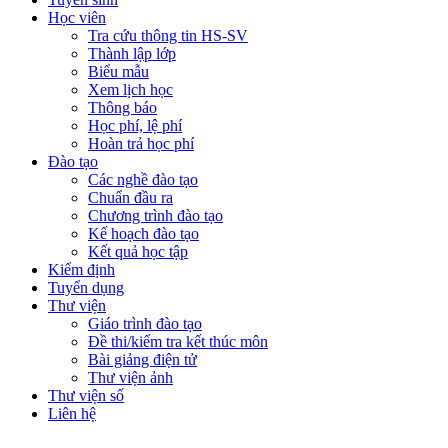
Học viên
Tra cứu thông tin HS-SV
Thành lập lớp
Biểu mẫu
Xem lịch học
Thông báo
Học phí, lệ phí
Hoàn trả học phí
Đào tạo
Các nghề đào tạo
Chuẩn đầu ra
Chương trình đào tạo
Kế hoạch đào tạo
Kết quả học tập
Kiểm định
Tuyển dụng
Thư viện
Giáo trình đào tạo
Đề thi/kiểm tra kết thúc môn
Bài giảng điện tử
Thư viện ảnh
Thư viện số
Liên hệ