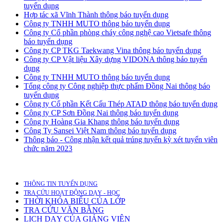
tuyển dụng
Hợp tác xã Vĩnh Thành thông báo tuyển dụng
Công ty TNHH MUTO thông báo tuyển dụng
Công ty Cổ phần phòng cháy công nghệ cao Vietsafe thông
báo tuyển dụng
Công ty CP TKG Taekwang Vina thông báo tuyển dụng
Công ty CP Vật liệu Xây dựng VIDONA thông báo tuyển
dụng
Công ty TNHH MUTO thông báo tuyển dụng
Tổng công ty Công nghiệp thực phẩm Đồng Nai thông báo
tuyển dụng
Công ty Cổ phần Kết Cấu Thép ATAD thông báo tuyển dụng
Công ty CP Sơn Đồng Nai thông báo tuyển dụng
Công ty Hoàng Gia Khang thông báo tuyển dụng
Công Ty Sansei Việt Nam thông báo tuyển dụng
Thông báo - Công nhận kết quả trúng tuyển kỳ xét tuyển viên
chức năm 2023
THÔNG TIN TUYỂN DỤNG
TRA CỨU HOẠT ĐỘNG DẠY - HỌC
THỜI KHÓA BIỂU CỦA LỚP
TRA CỨU VĂN BẰNG
LỊCH DẠY CỦA GIẢNG VIÊN