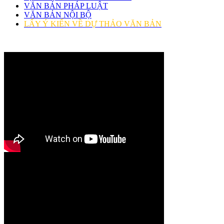
VĂN BẢN PHÁP LUẬT
VĂN BẢN NỘI BỘ
LẤY Ý KIẾN VỀ DỰ THẢO VĂN BẢN