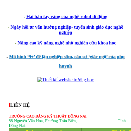
-
Hai bàn tay vàng của nghề robot di động
-
Ngày hội tư vấn hướng nghiệp- tuyển sinh giáo dục nghề
nghiệp
-
Nâng cao kỹ năng nghề nhờ nghiên cứu khoa học
-
Mô hình ‘9+’ để lập nghiệp sớm, cần sự ‘giác ngộ’ của phụ
huynh
thegioixinh.net
thienhaso.com
LIÊN HỆ
TRƯỜNG CAO ĐẲNG KỸ THUẬT ĐỒNG NAI
88 Nguyễn Văn Hoa, Phường Trấn Biên
, Tỉnh
Đồng Nai.