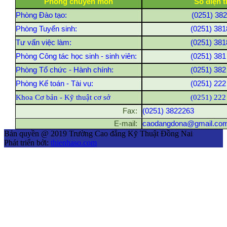
Phòng chuyên môn
Số điện t
Phòng Đào tạo:
(0251) 38
Phòng Tuyển sinh:
(0251) 381
Tư vấn việc làm:
(0251) 381
Phòng Công tác học sinh - sinh viên:
(0251) 381
Phòng Tổ chức - Hành chính:
(0251) 382
Phòng Kế toán - Tài vụ:
(0251) 222
Khoa Cơ bản - Kỹ thuật cơ sở
(0251) 222
Fax:
(0251) 3822263
E-mail:
caodangdona@gmail.co
Bản quyền @ 2019 Trường Cao đẳng Kỹ Thuật Đồng Nai
Phát triển bởi:
thienhaso.com