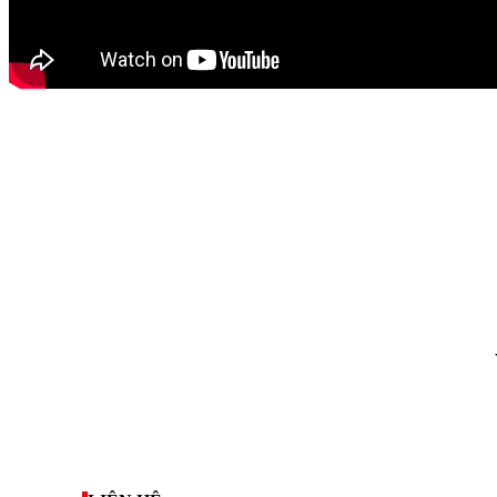
thegioixinh.net
thienhaso.com