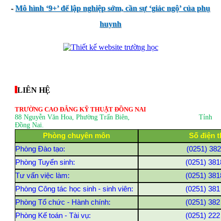
-
Mô hình ‘9+’ để lập nghiệp sớm, cần sự ‘giác ngộ’ của phụ
huynh
thegioixinh.net
thienhaso.com
LIÊN HỆ
TRƯỜNG CAO ĐẲNG KỸ THUẬT ĐỒNG NAI
88 Nguyễn Văn Hoa, Phường Trấn Biên
, Tỉnh
Đồng Nai.
Phòng chuyên môn
Số điện t
Phòng Đào tạo:
(0251) 38
Phòng Tuyển sinh:
(0251) 381
Tư vấn việc làm:
(0251) 381
Phòng Công tác học sinh - sinh viên:
(0251) 381
Phòng Tổ chức - Hành chính:
(0251) 382
Phòng Kế toán - Tài vụ:
(0251) 222