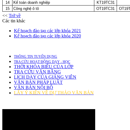
14
Kế toán doanh nghiệp
KT19TC31
15
Công nghệ ô tô
OT19TC31
OT19
<<
Trở về
Các tin khác
Kế hoạch đào tạo các lớp khóa 2021
Kế hoạch đào tạo các lớp khóa 2020
THÔNG TIN TUYỂN DỤNG
TRA CỨU HOẠT ĐỘNG DẠY - HỌC
THỜI KHÓA BIỂU CỦA LỚP
TRA CỨU VĂN BẰNG
LỊCH DẠY CỦA GIẢNG VIÊN
VĂN BẢN PHÁP LUẬT
VĂN BẢN NỘI BỘ
LẤY Ý KIẾN VỀ DỰ THẢO VĂN BẢN