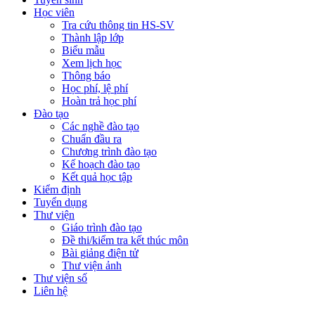
Học viên
Tra cứu thông tin HS-SV
Thành lập lớp
Biểu mẫu
Xem lịch học
Thông báo
Học phí, lệ phí
Hoàn trả học phí
Đào tạo
Các nghề đào tạo
Chuẩn đầu ra
Chương trình đào tạo
Kế hoạch đào tạo
Kết quả học tập
Kiểm định
Tuyển dụng
Thư viện
Giáo trình đào tạo
Đề thi/kiểm tra kết thúc môn
Bài giảng điện tử
Thư viện ảnh
Thư viện số
Liên hệ