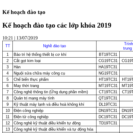
Kế hoạch đào tạo
Kế hoạch đào tạo các lớp khóa 2019
10:21 | 13/07/2019
Trình
TT
Nghề đào tạo
trung
1
Bảo trì hệ thống thiết bị cơ khí
BT19TC31
2
Cắt gọt kim loại
CG19TC31
CG19
3
Hàn
HA19TC31
4
Nguội sửa chữa máy công cụ
NG19TC31
5
Chế biến thực phẩm
HT19TC31
HT19
6
May thời trang
MT19TC31
MT19
7
Công nghệ thông tin (Ứng dụng phần mềm)
CT19TC31
CT19
8
Quản trị mạng máy tính
QT19TC31
9
Kỹ thuật máy lạnh và điều hoà không khí
DL19TC31
10
Điện công nghiệp
DN19TC31
DN19
11
Điện tử công nghiệp
DC19TC31
DC19
12
Công nghệ kỹ thuật điều khiển tự động
TD19TC31
13
Công nghệ kỹ thuật điều khiển và tự động hóa