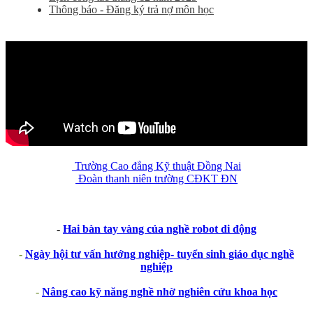
Thông báo - Đăng ký trả nợ môn học
Trường Cao đẳng Kỹ thuật Đồng Nai
Đoàn thanh niên trường CĐKT ĐN
-
Hai bàn tay vàng của nghề robot di động
-
Ngày hội tư vấn hướng nghiệp- tuyển sinh giáo dục nghề
nghiệp
-
Nâng cao kỹ năng nghề nhờ nghiên cứu khoa học